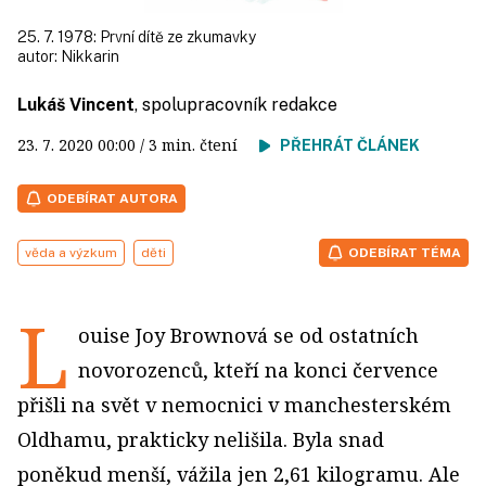
25. 7. 1978: První dítě ze zkumavky
autor:
Nikkarin
Lukáš Vincent
, spolupracovník redakce
23. 7. 2020
00:00
/ 3 min. čtení
PŘEHRÁT ČLÁNEK
ODEBÍRAT AUTORA
věda a výzkum
děti
ODEBÍRAT TÉMA
L
ouise Joy Brownová se od ostatních
novorozenců, kteří na konci července
přišli na svět v nemocnici v manchesterském
Oldhamu, prakticky nelišila. Byla snad
poněkud menší, vážila jen 2,61 kilogramu. Ale