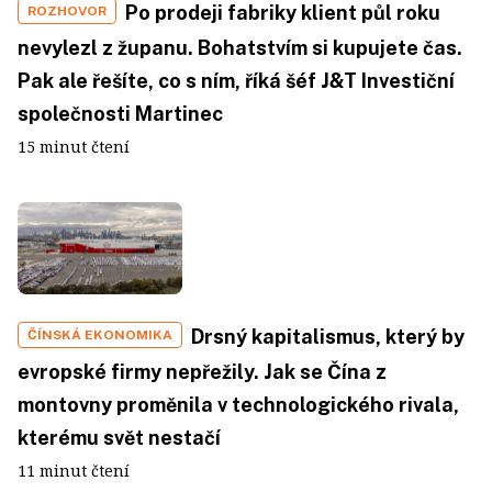
Po prodeji fabriky klient půl roku
ROZHOVOR
nevylezl z županu. Bohatstvím si kupujete čas.
Pak ale řešíte, co s ním, říká šéf J&T Investiční
společnosti Martinec
15 minut čtení
Drsný kapitalismus, který by
ČÍNSKÁ EKONOMIKA
evropské firmy nepřežily. Jak se Čína z
montovny proměnila v technologického rivala,
kterému svět nestačí
11 minut čtení