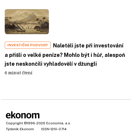
Naletěli jste při investování
INVESTIČNÍ PODVODY
a přišli o velké peníze? Mohlo být i hůř, alespoň
jste neskončili vyhladovělí v džungli
6 minut čtení
Copyright
©1996-2026
Economia, a.s.
Týdeník Ekonom
ISSN 1210-0714