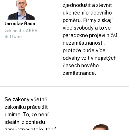
zjednodušit a zlevnit
ukončení pracovního
poměru. Firmy získají
Jaroslav Řasa
více svobody a to se
zakladatel ABRA
paradoxně projeví nižší
Software
nezaměstnaností,
protože bude více
odvahy vzít v nejistých
časech nového
zaměstnance.
Se zákony včetně
zákoníku práce žít
umíme. To, že není
ideální z pohledu
zaměstnavatele, také