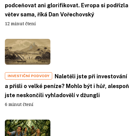
podceňovat ani glorifikovat. Evropa si podřízla
větev sama, říká Dan Vořechovský
12 minut čtení
Naletěli jste při investování
INVESTIČNÍ PODVODY
a přišli o velké peníze? Mohlo být i hůř, alespoň
jste neskončili vyhladovělí v džungli
6 minut čtení