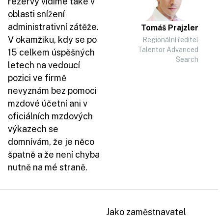
rezervy vidíme také v
oblasti snížení
administrativní zátěže.
Tomáš Prajzler
V okamžiku, kdy se po
Regionální ředitel
Talentor Advanced
15 celkem úspěšných
Search
letech na vedoucí
pozici ve firmě
nevyznám bez pomoci
mzdové účetní ani v
oficiálních mzdových
výkazech se
domnívám, že je něco
špatně a že není chyba
nutně na mé straně.
Jako zaměstnavatel