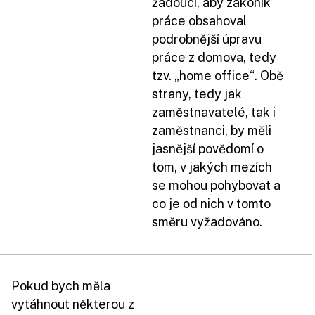
žádoucí, aby zákoník
práce obsahoval
podrobnější úpravu
práce z domova, tedy
tzv. „home office“. Obě
strany, tedy jak
zaměstnavatelé, tak i
zaměstnanci, by měli
jasnější povědomí o
tom, v jakých mezích
se mohou pohybovat a
co je od nich v tomto
směru vyžadováno.
Pokud bych měla
vytáhnout některou z