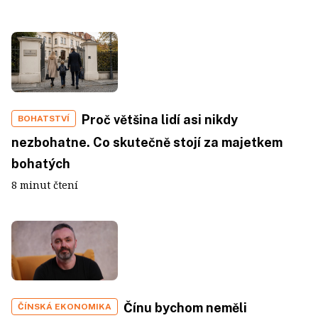
Proč většina lidí asi nikdy
BOHATSTVÍ
nezbohatne. Co skutečně stojí za majetkem
bohatých
8 minut čtení
Čínu bychom neměli
ČÍNSKÁ EKONOMIKA