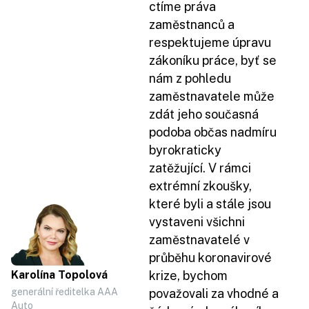
ctíme práva
zaměstnanců a
respektujeme úpravu
zákoníku práce, byť se
nám z pohledu
zaměstnavatele může
zdát jeho současná
podoba občas nadmíru
byrokraticky
zatěžující. V rámci
extrémní zkoušky,
které byli a stále jsou
vystaveni všichni
zaměstnavatelé v
průběhu koronavirové
Karolína Topolová
krize, bychom
generální ředitelka AAA
považovali za vhodné a
Auto