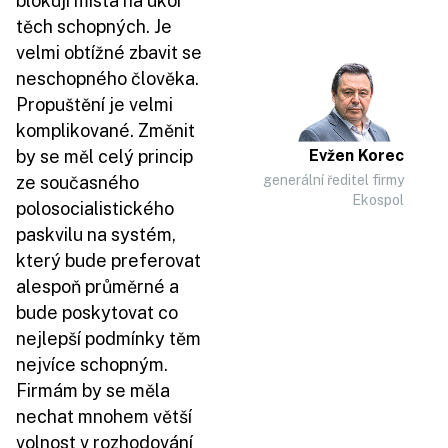
blokují místa na úkor
těch schopných. Je
velmi obtížné zbavit se
neschopného člověka.
Propuštění je velmi
komplikované. Změnit
by se měl celý princip
Evžen Korec
ze současného
generální ředitel firmy
Ekospol
polosocialistického
paskvilu na systém,
který bude preferovat
alespoň průměrné a
bude poskytovat co
nejlepší podmínky těm
nejvíce schopným.
Firmám by se měla
nechat mnohem větší
volnost v rozhodování