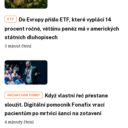
Do Evropy přišlo ETF, které vyplácí 14
ETF
procent ročně, většinu peněz má v amerických
státních dluhopisech
5 minut čtení
Když vlastní řeč přestane
INOVATIVNÍ FIRMY
sloužit. Digitální pomocník Fonafix vrací
pacientům po mrtvici šanci na zotavení
4 minuty čtení