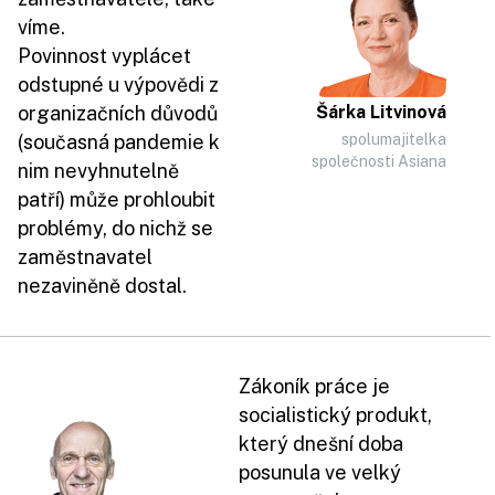
víme.
Povinnost vyplácet
odstupné u výpovědi z
organizačních důvodů
Šárka Litvinová
(současná pandemie k
spolumajitelka
společnosti Asiana
nim nevyhnutelně
patří) může prohloubit
problémy, do nichž se
zaměstnavatel
nezaviněně dostal.
Zákoník práce je
socialistický produkt,
který dnešní doba
posunula ve velký