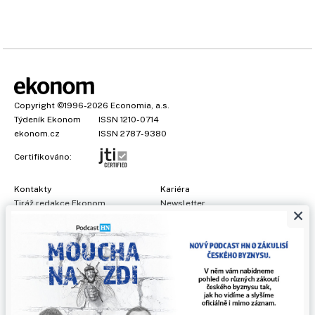
Copyright
©1996-2026
Economia, a.s.
Týdeník Ekonom
ISSN 1210-0714
ekonom.cz
ISSN 2787-9380
Certifikováno:
Kontakty
Kariéra
Tiráž redakce Ekonom
Newsletter
×
Předplatné
Všeobecné podmínky
Prohlášení o cookies
Nastavení soukromí
Ochrana osobních údajů
Inzerce
, obchodní garant:
Adéla Formáčková
,
+420 739 500 832