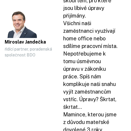
škodí těm, pro které
jsou líbivé úpravy
přijímány.
Všichni naši
zaměstnanci využívají
home office nebo
Miroslav Jandečka
sdílíme pracovní místa.
řídící partner, poradenská
Nepotřebujeme k
společnost BDO
tomu úsměvnou
úpravu v zákoníku
práce. Spíš nám
komplikuje naši snahu
vyjít zaměstnancům
vstříc. Úpravy? Škrtat,
škrtat...
Mamince, kterou jsme
z důvodu mateřské
dovolené 3 roky