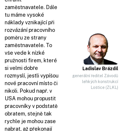
zaměstnavatele. Dále
tu máme vysoké
náklady vznikající při
rozvázání pracovního
poměru ze strany
zaměstnavatele. To
vše vede k nízké
pružnosti firem, které
si velmi dobře
Ladislav Brázdil
rozmyslí, jestli vypíšou
generální ředitel Závodů
lehkých konstrukcí
nové pracovní místo či
Loštice (ZLKL)
nikoli. Pokud např. v
USA mohou propustit
pracovníky v podstatě
obratem, stejně tak
rychle je mohou zase
nabrat, až překonají