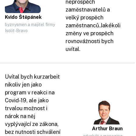
neprospěch
zaměstnavatelů a
Kvido Štěpánek
velký prospěch
byznysmen a majitel firmy
zaměstnanců.Jakékoli
Isolit‑Bravo
změny ve prospěch
rovnovážnosti bych
uvítal.
Uvítal bych kurzarbeit
nikoliv jen jako
program v reakci na
Covid-19, ale jako
trvalou možnost i
nárok na něj
vyplývající ze zákona,
Arthur Braun
bez nutnosti schválení