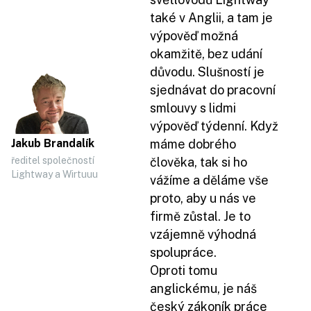
také v Anglii, a tam je
výpověď možná
okamžitě, bez udání
důvodu. Slušností je
sjednávat do pracovní
smlouvy s lidmi
výpověď týdenní. Když
Jakub Brandalík
máme dobrého
ředitel společností
člověka, tak si ho
Lightway a Wirtuuu
vážíme a děláme vše
proto, aby u nás ve
firmě zůstal. Je to
vzájemně výhodná
spolupráce.
Oproti tomu
anglickému, je náš
český zákoník práce