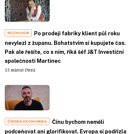
Po prodeji fabriky klient půl roku
ROZHOVOR
nevylezl z županu. Bohatstvím si kupujete čas.
Pak ale řešíte, co s ním, říká šéf J&T Investiční
společnosti Martinec
15 minut čtení
Čínu bychom neměli
ČÍNSKÁ EKONOMIKA
podceňovat ani glorifikovat. Evropa si podřízla