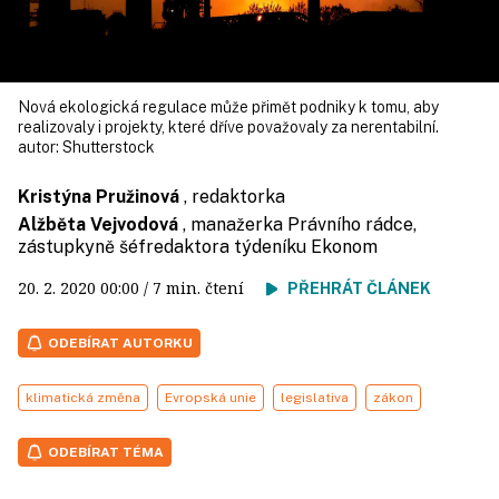
Nová ekologická regulace může přimět podniky k tomu, aby
realizovaly i projekty, které dříve považovaly za nerentabilní.
autor:
Shutterstock
Kristýna Pružinová
, redaktorka
Alžběta Vejvodová
, manažerka Právního rádce,
zástupkyně šéfredaktora týdeníku Ekonom
20. 2. 2020
00:00
/ 7 min. čtení
PŘEHRÁT ČLÁNEK
ODEBÍRAT AUTORKU
klimatická změna
Evropská unie
legislativa
zákon
ODEBÍRAT TÉMA