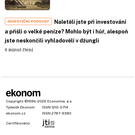
Naletěli jste při investování
INVESTIČNÍ PODVODY
a přišli o velké peníze? Mohlo být i hůř, alespoň
jste neskončili vyhladovělí v džungli
6 minut čtení
Copyright
©1996-2026
Economia, a.s.
Týdeník Ekonom
ISSN 1210-0714
ekonom.cz
ISSN 2787-9380
Certifikováno: