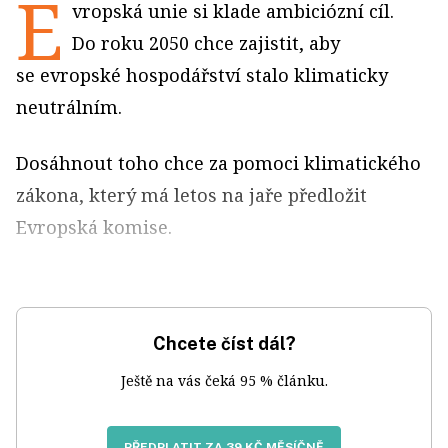
E
vropská unie si klade ambiciózní cíl.
Do roku 2050 chce zajistit, aby
se evropské hospodářství stalo klimaticky
neutrálním.
Dosáhnout toho chce za pomoci klimatického
zákona, který má letos na jaře předložit
Evropská komise.
Chcete číst dál?
Ještě na vás čeká 95 % článku.
PŘEDPLATIT ZA 39 KČ MĚSÍČNĚ