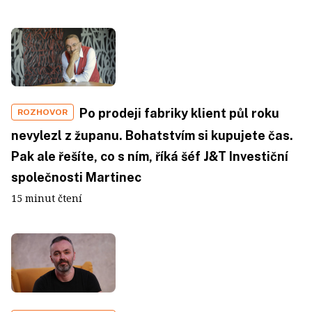
Po prodeji fabriky klient půl roku
ROZHOVOR
nevylezl z županu. Bohatstvím si kupujete čas.
Pak ale řešíte, co s ním, říká šéf J&T Investiční
společnosti Martinec
15 minut čtení