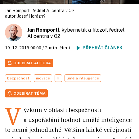
Jan Romportl, ředitel AI centra v O2
autor:
Josef Horázný
Jan Romportl
, kybernetik a filozof, ředitel
AI centra v O2
19. 12. 2019
00:00
/ 2 min. čtení
PŘEHRÁT ČLÁNEK
ODEBÍRAT AUTORA
bezpečnost
inovace
IT
umělá inteligence
ODEBÍRAT TÉMA
V
ýzkum v oblasti bezpečnosti
a uspořádání hodnot umělé inteligence
to nemá jednoduché. Většina laické veřejnosti