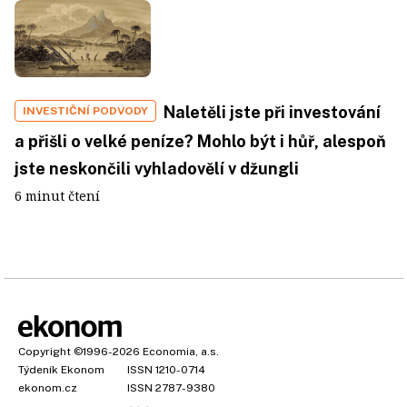
Naletěli jste při investování
INVESTIČNÍ PODVODY
a přišli o velké peníze? Mohlo být i hůř, alespoň
jste neskončili vyhladovělí v džungli
6 minut čtení
Copyright
©1996-2026
Economia, a.s.
Týdeník Ekonom
ISSN 1210-0714
ekonom.cz
ISSN 2787-9380