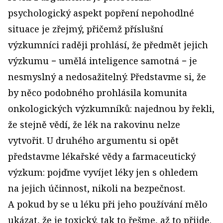
psychologický aspekt popření nepohodlné
situace je zřejmý, přičemž příslušní
výzkumníci raději prohlásí, že předmět jejich
výzkumu − umělá inteligence samotná − je
nesmyslný a nedosažitelný. Představme si, že
by něco podobného prohlásila komunita
onkologických výzkumníků: najednou by řekli,
že stejně vědí, že lék na rakovinu nelze
vytvořit. U druhého argumentu si opět
představme lékařské vědy a farmaceutický
výzkum: pojďme vyvíjet léky jen s ohledem
na jejich účinnost, nikoli na bezpečnost.
A pokud by se u léku při jeho používání mělo
ukázat, že je toxický, tak to řešme, až to přijde.