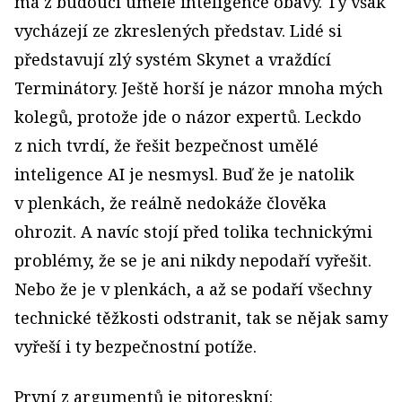
má z budoucí umělé inteligence obavy. Ty však
vycházejí ze zkreslených představ. Lidé si
představují zlý systém Skynet a vraždící
Terminátory. Ještě horší je názor mnoha mých
kolegů, protože jde o názor expertů. Leckdo
z nich tvrdí, že řešit bezpečnost umělé
inteligence AI je nesmysl. Buď že je natolik
v plenkách, že reálně nedokáže člověka
ohrozit. A navíc stojí před tolika technickými
problémy, že se je ani nikdy nepodaří vyřešit.
Nebo že je v plenkách, a až se podaří všechny
technické těžkosti odstranit, tak se nějak samy
vyřeší i ty bezpečnostní potíže.
První z argumentů je pitoreskní: