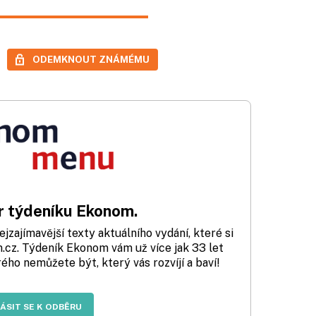
ODEMKNOUT ZNÁMÉMU
 týdeníku Ekonom.
zajímavější texty aktuálního vydání, které si
cz. Týdeník Ekonom vám už více jak 33 let
rého nemůžete být, který vás rozvíjí a baví!
LÁSIT SE K ODBĚRU