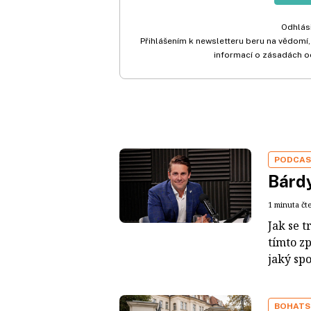
Odhlási
Přihlášením k newsletteru beru na vědomí,
informací o zásadách o
PODCA
Bárdy
1 minuta čt
Jak se t
tímto z
jaký sp
BOHATS