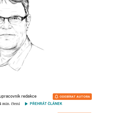
lupracovník redakce
ODEBÍRAT AUTORA
 4 min. čtení
PŘEHRÁT ČLÁNEK