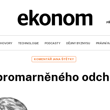
PŘ
HOVORY
TECHNOLOGIE
PODCASTY
DĚJINY BYZNYSU
PRÁVNÍ 
KOMENTÁŘ JANA ŠTĚTKY
promarněného odch