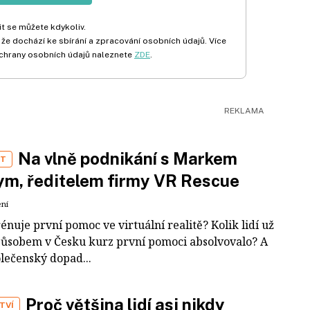
t se můžete kdykoliv.
 že dochází ke sbírání a zpracování osobních údajů. Více
chrany osobních údajů naleznete
ZDE
.
Na vlně podnikání s Markem
ST
m, ředitelem firmy VR Rescue
ení
rénuje první pomoc ve virtuální realitě? Kolik lidí už
působem v Česku kurz první pomoci absolvovalo? A
olečenský dopad...
Proč většina lidí asi nikdy
TVÍ