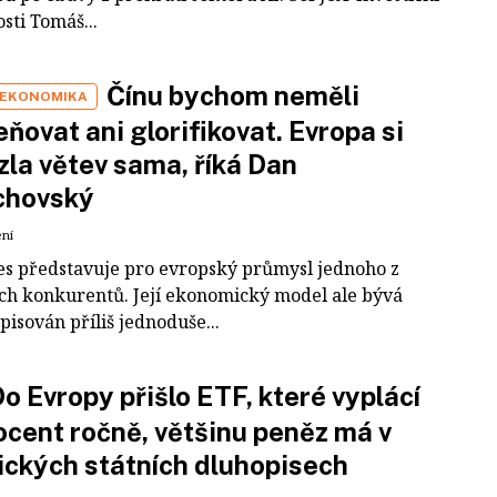
sti Tomáš...
Čínu bychom neměli
 EKONOMIKA
ňovat ani glorifikovat. Evropa si
zla větev sama, říká Dan
chovský
ení
es představuje pro evropský průmysl jednoho z
ích konkurentů. Její ekonomický model ale bývá
pisován příliš jednoduše...
o Evropy přišlo ETF, které vyplácí
ocent ročně, většinu peněz má v
ckých státních dluhopisech