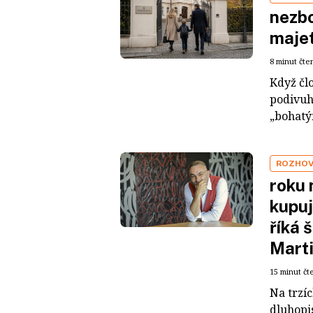
nezbo
maje
8 minut čte
Když čl
podivuh
„bohatým
ROZHO
roku 
kupuj
říká 
Mart
15 minut čt
Na trzí
dluhopis