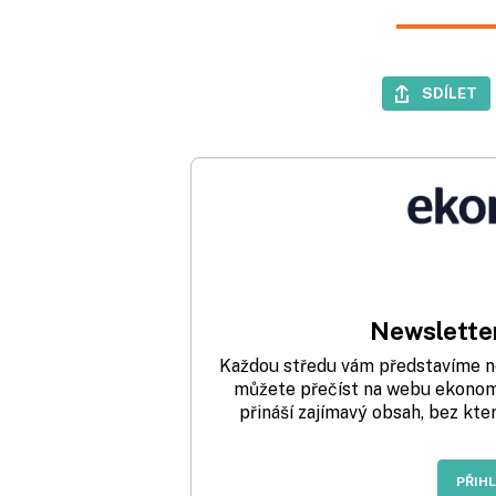
SDÍLET
Newsletter
Každou středu vám představíme nej
můžete přečíst na webu ekonom.
přináší zajímavý obsah, bez kte
PŘIH