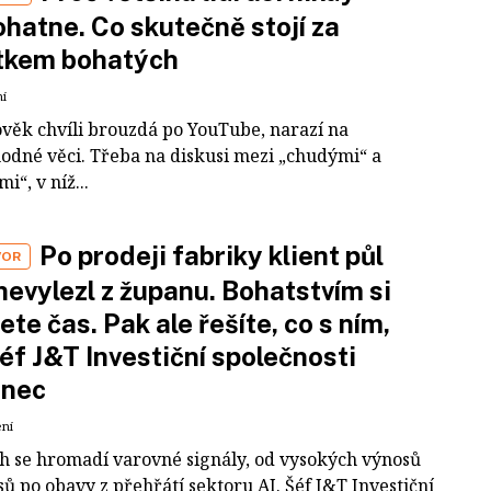
hatne. Co skutečně stojí za
tkem bohatých
ní
ověk chvíli brouzdá po YouTube, narazí na
odné věci. Třeba na diskusi mezi „chudými“ a
i“, v níž...
Po prodeji fabriky klient půl
VOR
nevylezl z županu. Bohatstvím si
ete čas. Pak ale řešíte, co s ním,
šéf J&T Investiční společnosti
inec
ení
ch se hromadí varovné signály, od vysokých výnosů
ů po obavy z přehřátí sektoru AI. Šéf J&T Investiční