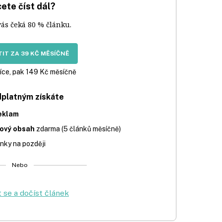
ete číst dál?
vás čeká 80 % článku.
IT ZA 39 KČ MĚSÍČNĚ
íce, pak 149 Kč měsíčně
dplatným získáte
eklam
iový obsah
zdarma (5 článků měsíčně)
nky na později
Nebo
t se a dočíst článek