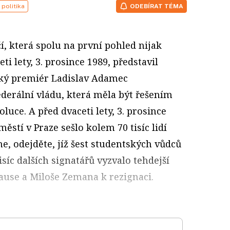
politika
ODEBÍRAT TÉMA
í, která spolu na první pohled nijak
eti lety, 3. prosince 1989, představil
ký premiér Ladislav Adamec
derální vládu, která měla být řešením
luce. A před dvaceti lety, 3. prosince
ěstí v Praze sešlo kolem 70 tisíc lidí
, odejděte, jíž šest studentských vůdců
tisíc dalších signatářů vyzvalo tehdejší
ause a Miloše Zemana k rezignaci.