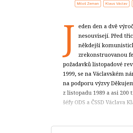
Miloš Zeman
Klaus Václav
J
eden den a dvě výroč
nesouvisejí. Před třic
někdejší komunistic
zrekonstruovanou fe
požadavků listopadové revo
1999, se na Václavském nám
na podporu výzvy Děkujeme
z listopadu 1989 a asi 200 
šéfy ODS a ČSSD Václava Kl