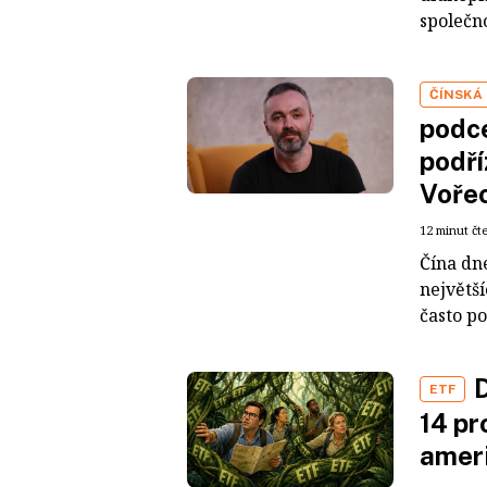
společno
ČÍNSKÁ
podce
podří
Voře
12 minut čt
Čína dn
největš
často po
D
ETF
14 pr
ameri