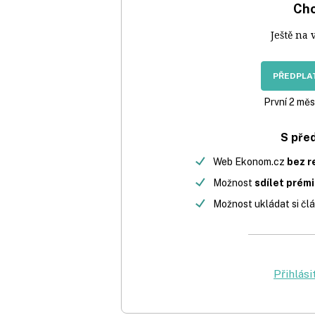
Chc
Ještě na 
PŘEDPLAT
První 2 měs
S pře
Web Ekonom.cz
bez r
Možnost
sdílet prém
Možnost ukládat si člá
Přihlási