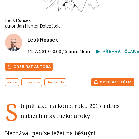
Leoš Rousek
autor:
Jan Hunter Doležálek
Leoš Rousek
11. 7. 2019
00:00
/ 5 min. čtení
PŘEHRÁT ČLÁN
ODEBÍRAT AUTORA
akcie
investice
dividenda
ODEBÍRAT TÉMA
S
tejně jako na konci roku 2017 i dnes
nabízí banky nízké úroky.
Nechávat peníze ležet na běžných