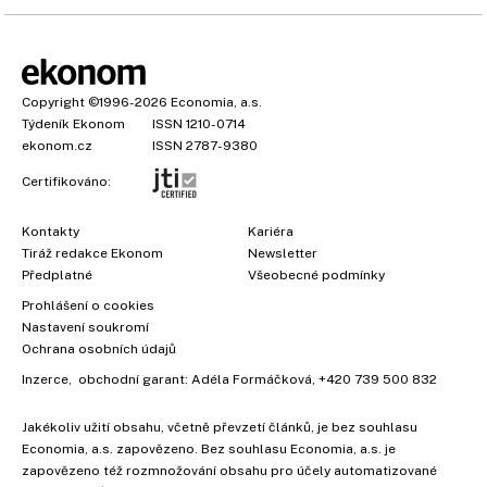
Copyright
©1996-2026
Economia, a.s.
Týdeník Ekonom
ISSN 1210-0714
ekonom.cz
ISSN 2787-9380
Certifikováno:
Kontakty
Kariéra
Tiráž redakce Ekonom
Newsletter
Předplatné
Všeobecné podmínky
Prohlášení o cookies
Nastavení soukromí
Ochrana osobních údajů
Inzerce
, obchodní garant:
Adéla Formáčková
,
+420 739 500 832
Jakékoliv užití obsahu, včetně převzetí článků, je bez souhlasu
Economia, a.s. zapovězeno. Bez souhlasu Economia, a.s. je
zapovězeno též rozmnožování obsahu pro účely automatizované