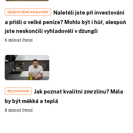
Naletěli jste při investování
INVESTIČNÍ PODVODY
a přišli o velké peníze? Mohlo být i hůř, alespoň
jste neskončili vyhladovělí v džungli
6 minut čtení
Jak poznat kvalitní zmrzlinu? Měla
ROZHOVOR
by být měkká a teplá
8 minut čtení