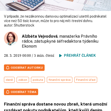
V případě, že nezákonnou daňovou optimalizací ušetřil podnikatel
více než 50 tisíc korun, může to pro něj mít i trestní dohru.
autor:
Shutterstock
Alžběta Vejvodová
, manažerka Právního
rádce, zástupkyně šéfredaktora týdeníku
Ekonom
28. 3. 2019
00:00
/ 5 min. čtení
PŘEHRÁT ČLÁNEK
ODEBÍRAT AUTORKU
daně
zákon
pokuta
finanční správa
Finanční úřad
ODEBÍRAT TÉMA
Finanční správa dostane novou zbraň, která umožní
rozdávat pokuty podnikatelům, kteří kvůli daním