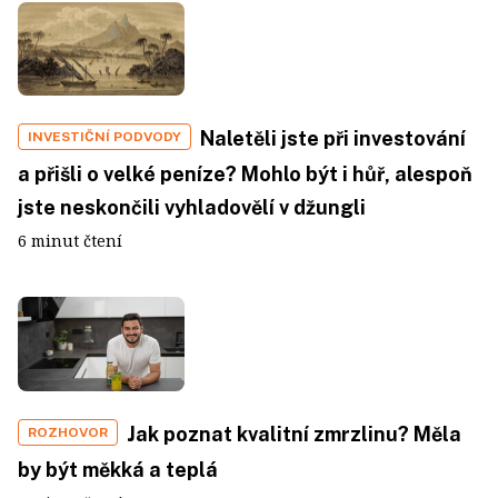
Naletěli jste při investování
INVESTIČNÍ PODVODY
a přišli o velké peníze? Mohlo být i hůř, alespoň
jste neskončili vyhladovělí v džungli
6 minut čtení
Jak poznat kvalitní zmrzlinu? Měla
ROZHOVOR
by být měkká a teplá