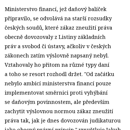
Ministerstvo financí, jež daňový balíček
připravilo, se odvolává na starší rozsudky
českých soudů, které zákaz zneužití práva
obecně dovozovaly z Listiny základních
práv a svobod či ústavy, ačkoliv v českých
zákonech zatím výslovně napsaný nebyl.
Vztahovaly ho přitom na různé typy daní
a toho se resort rozhodl držet. "Od začátku
nebylo ambicí ministerstva financí pouze
implementovat směrnici proti vyhýbání
se daňovým povinnostem, ale především
zachytit výslovnou normou zákaz zneužití
práva tak, jak je dnes dovozován judikaturou
jako obecný právní princip," vysvětluje Jakub