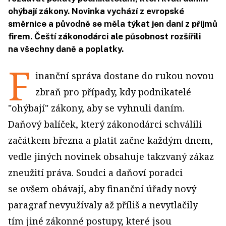
ohýbají zákony. Novinka vychází z evropské
směrnice a původně se měla týkat jen daní z příjmů
firem. Čeští zákonodárci ale působnost rozšířili
na všechny daně a poplatky.
F
inanční správa dostane do rukou novou
zbraň pro případy, kdy podnikatelé
"ohýbají" zákony, aby se vyhnuli daním.
Daňový balíček, který zákonodárci schválili
začátkem března a platit začne každým dnem,
vedle jiných novinek obsahuje takzvaný zákaz
zneužití práva. Soudci a daňoví poradci
se ovšem obávají, aby finanční úřady nový
paragraf nevyužívaly až příliš a nevytlačily
tím jiné zákonné postupy, které jsou