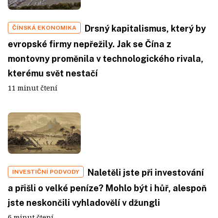
Drsný kapitalismus, který by
ČÍNSKÁ EKONOMIKA
evropské firmy nepřežily. Jak se Čína z
montovny proměnila v technologického rivala,
kterému svět nestačí
11 minut čtení
Naletěli jste při investování
INVESTIČNÍ PODVODY
a přišli o velké peníze? Mohlo být i hůř, alespoň
jste neskončili vyhladovělí v džungli
6 minut čtení