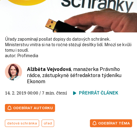
Úřady zapomínají posílat dopisy do datových schránek.
Ministerstvu vnitra si na to ročně stěžují desítky lidí. Mnozí se kvůli
tomu i soudí.
autor:
Profimedia
Alžběta Vejvodová
, manažerka Právního
rádce, zástupkyně šéfredaktora týdeníku
Ekonom
14. 2. 2019
00:00
/ 7 min. čtení
PŘEHRÁT ČLÁNEK
ODEBÍRAT AUTORKU
datová schránka
úřad
ODEBÍRAT TÉMA