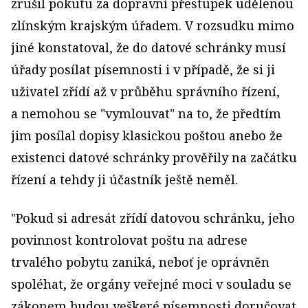
zrušil pokutu za dopravní přestupek udělenou
zlínským krajským úřadem. V rozsudku mimo
jiné konstatoval, že do datové schránky musí
úřady posílat písemnosti i v případě, že si ji
uživatel zřídí až v průběhu správního řízení,
a nemohou se "vymlouvat" na to, že předtím
jim posílal dopisy klasickou poštou anebo že
existenci datové schránky prověřily na začátku
řízení a tehdy ji účastník ještě neměl.
"Pokud si adresát zřídí datovou schránku, jeho
povinnost kontrolovat poštu na adrese
trvalého pobytu zaniká, neboť je oprávněn
spoléhat, že orgány veřejné moci v souladu se
zákonem budou veškeré písemnosti doručovat