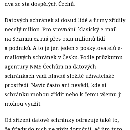
dva ze sta dospělých Čechů.
Datových schránek si dosud lidé a firmy zřídily
necelý milion. Pro srovnání: klasický e-mail
na Seznam.cz má přes osm milionů lidí
a podniků. A to je jen jeden z poskytovatelů e-
mailových schránek v Česku. Podle průzkumu
agentury NMS Čechům na datových
schránkách vadí hlavně složité uživatelské
prostředí. Navíc často ani nevědí, kde si
schránku mohou zřídit nebo k čemu všemu ji
mohou využít.
Od zřízení datové schránky odrazuje také to,
že úřady do nich ne vždy doručují, ač jim tuto