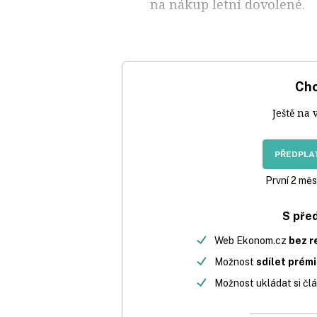
na nákup letní dovolené.
Chc
Ještě na 
PŘEDPLAT
První 2 měs
S pře
Web Ekonom.cz
bez r
Možnost
sdílet prém
Možnost ukládat si člá