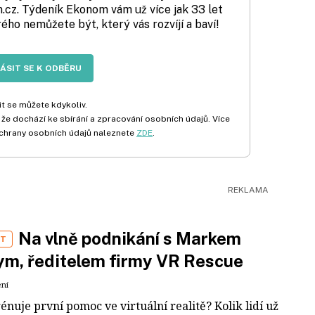
cz. Týdeník Ekonom vám už více jak 33 let
rého nemůžete být, který vás rozvíjí a baví!
LÁSIT SE K ODBĚRU
t se můžete kdykoliv.
 že dochází ke sbírání a zpracování osobních údajů. Více
chrany osobních údajů naleznete
ZDE
.
Na vlně podnikání s Markem
ST
m, ředitelem firmy VR Rescue
ení
rénuje první pomoc ve virtuální realitě? Kolik lidí už