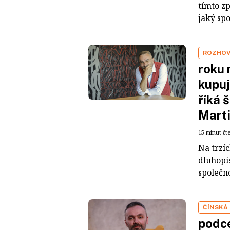
tímto z
jaký sp
ROZHO
roku 
kupuj
říká 
Mart
15 minut čt
Na trzí
dluhopis
společno
ČÍNSKÁ
podce