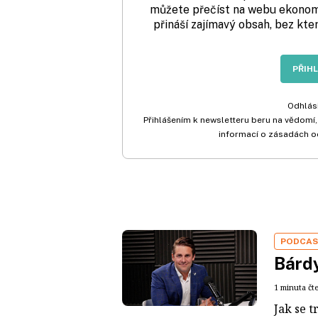
můžete přečíst na webu ekonom.
přináší zajímavý obsah, bez kte
PŘIH
Odhlási
Přihlášením k newsletteru beru na vědomí,
informací o zásadách o
PODCA
Bárdy
1 minuta čt
Jak se t