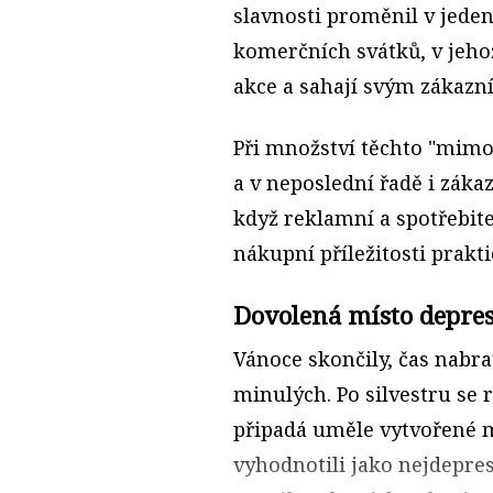
slavnosti proměnil v jeden
komerčních svátků, v jeho
akce a sahají svým zákazn
Při množství těchto "mimo
a v neposlední řadě i záka
když reklamní a spotřebite
nákupní příležitosti prakti
Dovolená místo depre
Vánoce skončily, čas nabra
minulých. Po silvestru se r
připadá uměle vytvořené m
vyhodnotili jako nejdepres