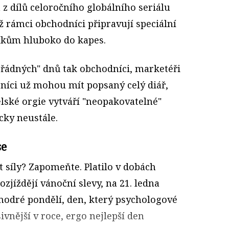
 z dílů celoročního globálního seriálu
ž rámci obchodníci připravují speciální
íkům hluboko do kapes.
řádných" dnů tak obchodníci, marketéři
zníci už mohou mít popsaný celý diář,
lské orgie vytváří "neopakovatelné"
cky neustále.
se
t síly? Zapomeňte. Platilo v dobách
ozjíždějí vánoční slevy, na 21. ledna
odré pondělí, den, který psychologové
ivnější v roce, ergo nejlepší den