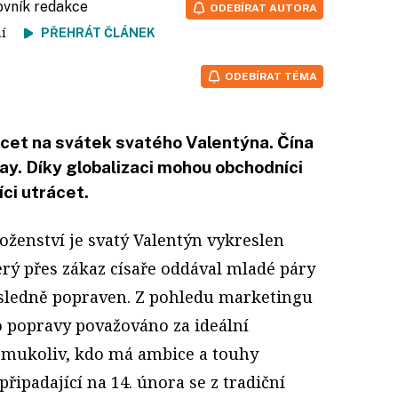
ovník redakce
ODEBÍRAT AUTORA
tení
PŘEHRÁT ČLÁNEK
ODEBÍRAT TÉMA
ácet na svátek svatého Valentýna. Čína
ay. Díky globalizaci mohou obchodníci
íci utrácet.
ženství je svatý Valentýn vykreslen
erý přes zákaz císaře oddával mladé páry
následně popraven. Z pohledu marketingu
o popravy považováno za ideální
omukoliv, kdo má ambice a touhy
řipadající na 14. února se z tradiční