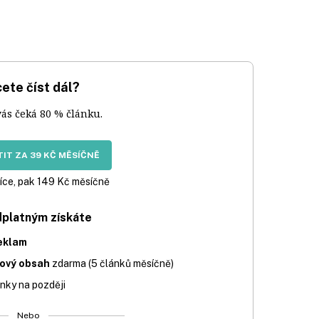
ete číst dál?
vás čeká 80 % článku.
IT ZA 39 KČ MĚSÍČNĚ
íce, pak 149 Kč měsíčně
dplatným získáte
eklam
iový obsah
zdarma (5 článků měsíčně)
nky na později
Nebo