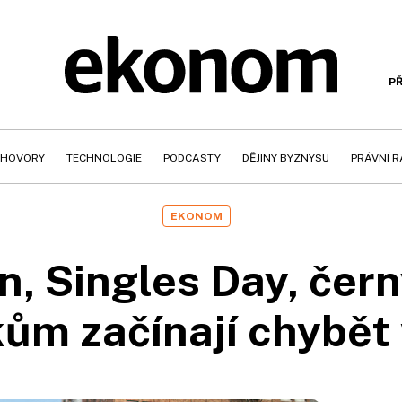
PŘ
HOVORY
TECHNOLOGIE
PODCASTY
DĚJINY BYZNYSU
PRÁVNÍ 
EKONOM
n, Singles Day, čern
ům začínají chybět 