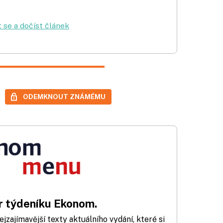
t se a dočíst článek
ODEMKNOUT ZNÁMÉMU
 týdeníku Ekonom.
zajímavější texty aktuálního vydání, které si