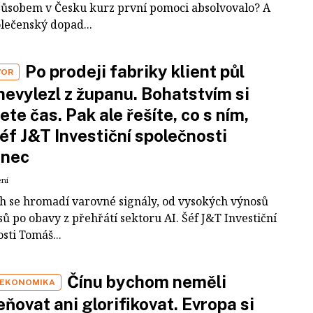
působem v Česku kurz první pomoci absolvovalo? A
olečenský dopad...
Po prodeji fabriky klient půl
VOR
nevylezl z županu. Bohatstvím si
ete čas. Pak ale řešíte, co s ním,
šéf J&T Investiční společnosti
inec
ení
ch se hromadí varovné signály, od vysokých výnosů
ů po obavy z přehřátí sektoru AI. Šéf J&T Investiční
sti Tomáš...
Čínu bychom neměli
 EKONOMIKA
ňovat ani glorifikovat. Evropa si