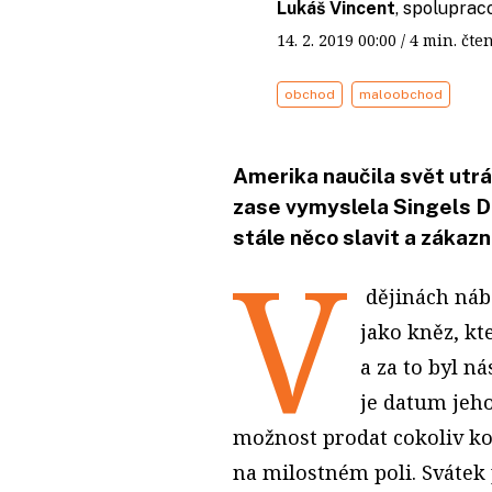
Lukáš Vincent
, spoluprac
14. 2. 2019
00:00
/ 4 min. č
obchod
maloobchod
Amerika naučila svět utr
zase vymyslela Singels D
stále něco slavit a zákazn
V
dějinách nábo
jako kněz, kt
a za to byl 
je datum jeh
možnost prodat cokoliv k
na milostném poli. Svátek p