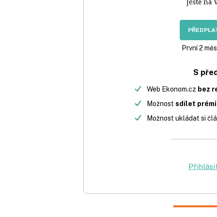
Ještě na 
PŘEDPLAT
První 2 měs
S pře
Web Ekonom.cz
bez r
Možnost
sdílet prém
Možnost ukládat si člá
Přihlási