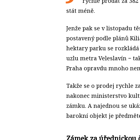
rychle prodat za 382
stát méně.
Jenže pak se v listopadu 
postavený podle plánů Kil
hektary parku se rozklá
uzlu metra Veleslavín − t
Praha opravdu mnoho ne
Takže se o prodej rychle z
nakonec ministerstvo kult
zámku. A najednou se ukáz
barokní objekt je předmět
Zámek za úřednickou 