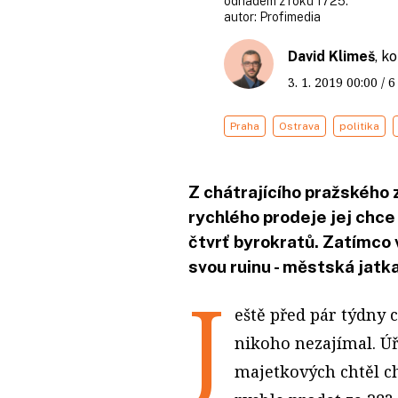
odhadem z roku 1725.
autor:
Profimedia
David Klimeš
, k
3. 1. 2019
00:00
/ 
Praha
Ostrava
politika
Z chátrajícího pražského 
rychlého prodeje jej chc
čtvrť byrokratů. Zatímco v
svou ruinu - městská jatka
J
eště před pár týdny 
nikoho nezajímal. Úř
majetkových chtěl c