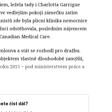
iem, ležela tady i Charlotta Garrigue
 ve vedlejším pokoji zámečku zatím
nistů zde byla plicní klinika nemocnice
voluci odstěhovala, posledním nájemcem
 Canadian Medical Care.
mlouva a stát se rozhodl pro dražbu.
 objektem vlastně dlouhodobě zamýšlí,
 roku 2015 − pod ministerstvem práce a
ete číst dál?