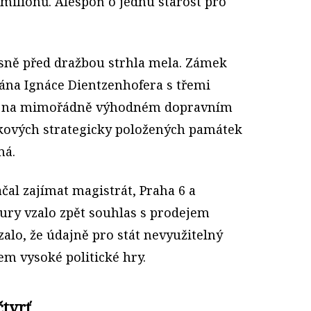
 milionů. Alespoň o jednu starost pro
těsně před dražbou strhla mela. Zámek
iána Ignáce Dientzenhofera s třemi
dá na mimořádně výhodném dopravním
akových strategicky položených památek
má.
ačal zajímat magistrát, Praha 6 a
ury vzalo zpět souhlas s prodejem
alo, že údajně pro stát nevyužitelný
em vysoké politické hry.
čtvrť