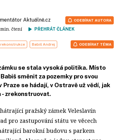
omentátor
Aktuálně.cz
ODEBÍRAT AUTORA
6 min. čtení
PŘEHRÁT ČLÁNEK
rekonstrukce
Babiš Andrej
ODEBÍRAT TÉMA
zámku se stala vysoká politika. Místo
e Babiš směnit za pozemky pro svou
 Praze se hádají, v Ostravě už vědí, jak
 - zrekonstruovat.
chátrající pražský zámek Veleslavín
ad pro zastupování státu ve věcech
hátrající barokní budovu s parkem