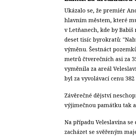
Ukázalo se, že premiér An
hlavním městem, které mu
v Letňanech, kde by Babiš 
deset tisíc byrokratů: "N
výměnu. Šestnáct pozemků 
metrů čtverečních asi za 
vyměnila za areál Veleslav
byl za vyvolávací cenu 382 
Závěrečné dějství neschopn
výjimečnou památku tak asi
Na případu Veleslavína se 
zacházet se svěřeným maje