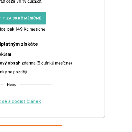
vás čeká 70 % článku.
IT ZA 39 KČ MĚSÍČNĚ
íce, pak 149 Kč měsíčně
dplatným získáte
eklam
iový obsah
zdarma (5 článků měsíčně)
nky na později
Nebo
t se a dočíst článek