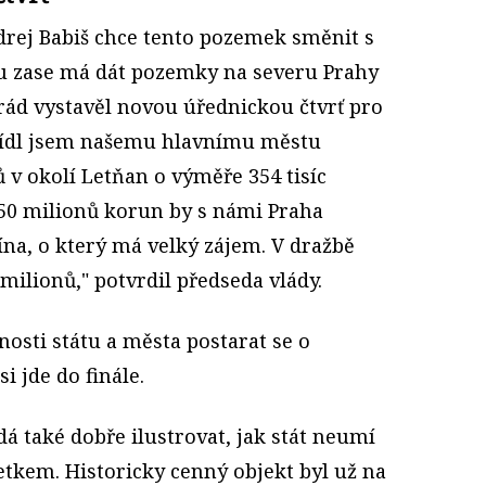
drej Babiš chce tento pozemek směnit s
 zase má dát pozemky na severu Prahy
rád vystavěl novou úřednickou čtvrť pro
abídl jsem našemu hlavnímu městu
v okolí Letňan o výměře 354 tisíc
350 milionů korun by s námi Praha
ína, o který má velký zájem. V dražbě
milionů," potvrdil předseda vlády.
osti státu a města postarat se o
 jde do finále.
dá také dobře ilustrovat, jak stát neumí
tkem. Historicky cenný objekt byl už na