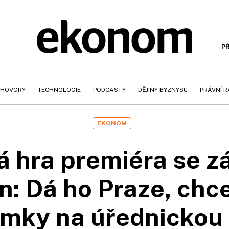
PŘ
HOVORY
TECHNOLOGIE
PODCASTY
DĚJINY BYZNYSU
PRÁVNÍ 
EKONOM
á hra premiéra se 
n: Dá ho Praze, chce
mky na úřednickou 