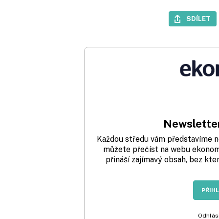
SDÍLET
Newsletter
Každou středu vám představíme nej
můžete přečíst na webu ekonom.
přináší zajímavý obsah, bez kte
PŘIH
Odhlási