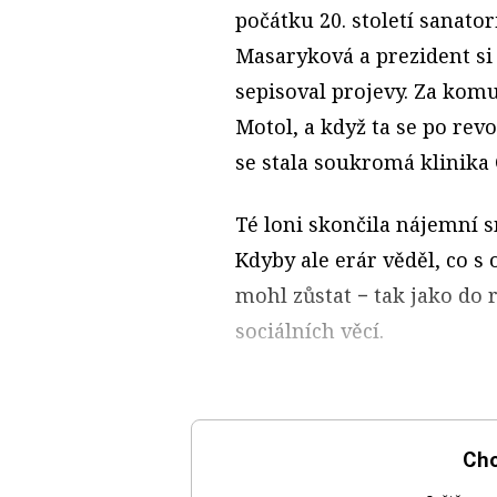
počátku 20. století sanator
Masaryková a prezident si
sepisoval projevy. Za komu
Motol, a když ta se po re
se stala soukromá klinika
Té loni skončila nájemní s
Kdyby ale erár věděl, co s
mohl zůstat − tak jako do
sociálních věcí.
Chc