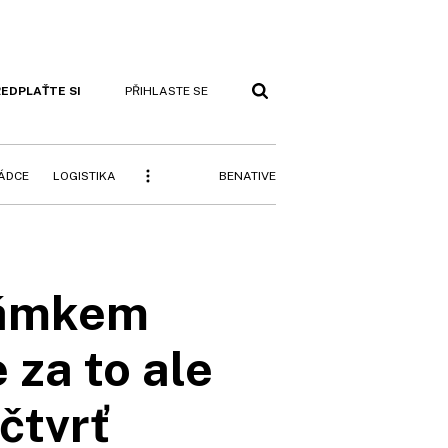
EDPLAŤTE SI
PŘIHLASTE SE
BENATIVE
RÁDCE
LOGISTIKA
zámkem
 za to ale
čtvrť