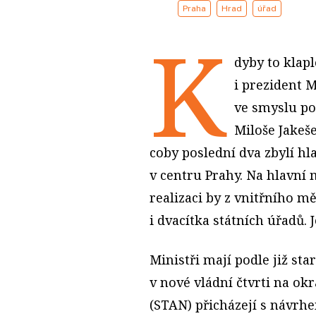
Praha
Hrad
úřad
K
dyby to klap
i prezident M
ve smyslu po
Miloše Jakeše
coby poslední dva zbylí hl
v centru Prahy. Na hlavní m
realizaci by z vnitřního m
i dvacítka státních úřadů. 
Ministři mají podle již st
v nové vládní čtvrti na okr
(STAN) přicházejí s návrhe