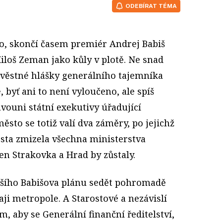
ODEBÍRAT TÉMA
lo, skončí časem premiér Andrej Babiš
iloš Zeman jako kůly v plotě. Ne snad
věstné hlášky generálního tajemníka
, byť ani to není vyloučeno, ale spíš
avouni státní exekutivy úřadující
ěsto se totiž valí dva záměry, po jejichž
ěsta zmizela všechna ministerstva
Jen Strakovka a Hrad by zůstaly.
aršího Babišova plánu sedět pohromadě
aji metropole. A Starostové a nezávislí
m, aby se Generální finanční ředitelství,