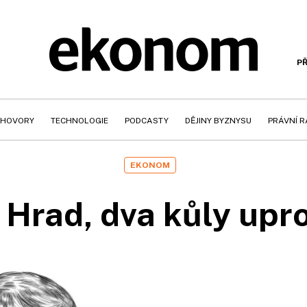
PŘ
HOVORY
TECHNOLOGIE
PODCASTY
DĚJINY BYZNYSU
PRÁVNÍ 
EKONOM
 Hrad, dva kůly upr