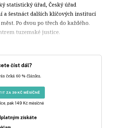
ký statistický úřad, Český úřad
 a šestnáct dalších klíčových institucí
 měst. Po dvou po třech do každého.
entrem tuzemské justice.
ete číst dál?
vás čeká 60 % článku.
IT ZA 39 KČ MĚSÍČNĚ
íce, pak 149 Kč měsíčně
dplatným získáte
eklam