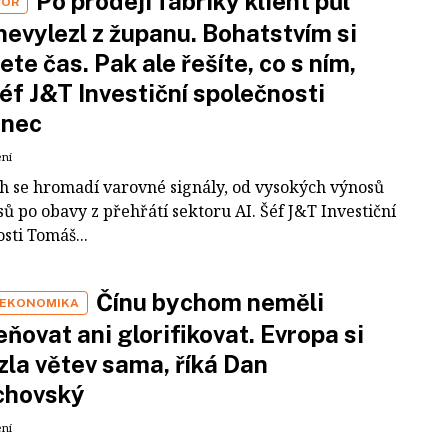
Po prodeji fabriky klient půl
VOR
nevylezl z županu. Bohatstvím si
ete čas. Pak ale řešíte, co s ním,
šéf J&T Investiční společnosti
inec
ení
ch se hromadí varovné signály, od vysokých výnosů
ů po obavy z přehřátí sektoru AI. Šéf J&T Investiční
sti Tomáš...
Čínu bychom neměli
 EKONOMIKA
ňovat ani glorifikovat. Evropa si
zla větev sama, říká Dan
chovský
ení