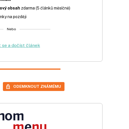
iový obsah
zdarma (5 článků měsíčně)
nky na později
Nebo
t se a dočíst článek
ODEMKNOUT ZNÁMÉMU