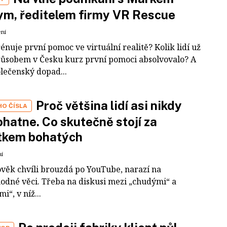
m, ředitelem firmy VR Rescue
ení
rénuje první pomoc ve virtuální realitě? Kolik lidí už
působem v Česku kurz první pomoci absolvovalo? A
olečenský dopad...
Proč většina lidí asi nikdy
HO ČÍSLA
hatne. Co skutečně stojí za
tkem bohatých
ní
ověk chvíli brouzdá po YouTube, narazí na
odné věci. Třeba na diskusi mezi „chudými“ a
i“, v níž...