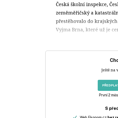
Česká školní inspekce, Čes
zeměměřičský a katastrální
přestěhovalo do krajských
Vyjma Brna, které už je c
Chc
Ještě na 
PŘEDPLAT
První 2 měs
S pře
Web Ekonom.cz
bez r