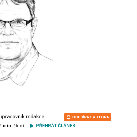
lupracovník redakce
ODEBÍRAT AUTORA
 2 min. čtení
PŘEHRÁT ČLÁNEK