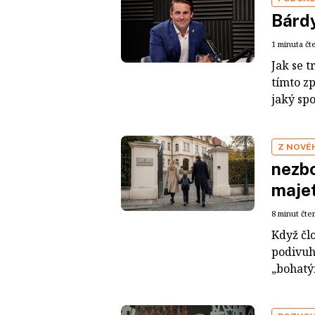
Bárdy
1 minuta čt
Jak se t
tímto z
jaký sp
Z NOVÉ
nezbo
maje
8 minut čte
Když čl
podivuh
„bohatým