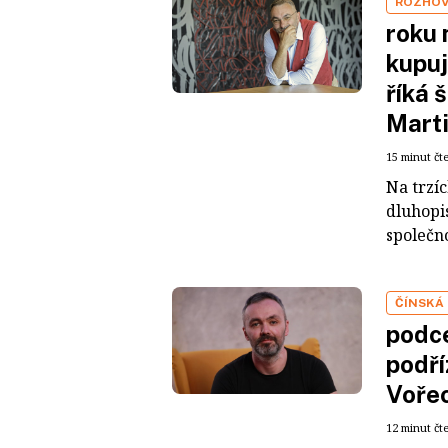
ROZHO
roku 
kupuj
říká 
Mart
15 minut čt
Na trzí
dluhopis
společno
ČÍNSKÁ
podce
podří
Voře
12 minut čt