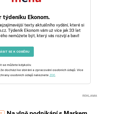
 týdeníku Ekonom.
zajímavější texty aktuálního vydání, které si
cz. Týdeník Ekonom vám už více jak 33 let
rého nemůžete být, který vás rozvíjí a baví!
LÁSIT SE K ODBĚRU
t se můžete kdykoliv.
 že dochází ke sbírání a zpracování osobních údajů. Více
chrany osobních údajů naleznete
ZDE
.
Na vlně podnikání s Markem
ST