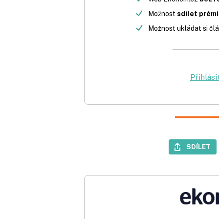
Možnost
sdílet prém
Možnost ukládat si člá
Přihlási
SDÍLET