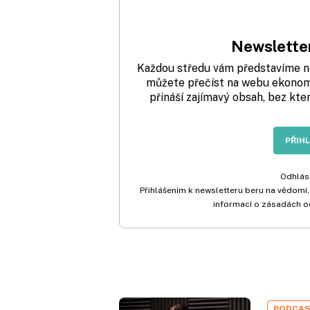
Newsletter
Každou středu vám představíme nej
můžete přečíst na webu ekonom.
přináší zajímavý obsah, bez kte
PŘIH
Odhlási
Přihlášením k newsletteru beru na vědomí,
informací o zásadách o
PODCA