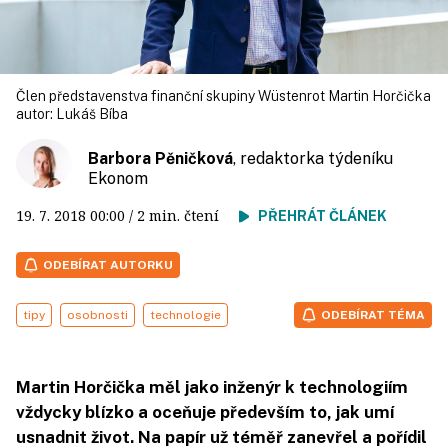
Člen představenstva finanční skupiny Wüstenrot Martin Horčička
autor:
Lukáš Bíba
Barbora Pěničková
, redaktorka týdeníku
Ekonom
19. 7. 2018
00:00
/ 2 min. čtení
PŘEHRÁT ČLÁNEK
ODEBÍRAT AUTORKU
tipy
osobnosti
technologie
ODEBÍRAT TÉMA
Martin Horčička měl jako inženýr k technologiím
vždycky blízko a oceňuje především to, jak umí
usnadnit život. Na papír už téměř zanevřel a pořídil