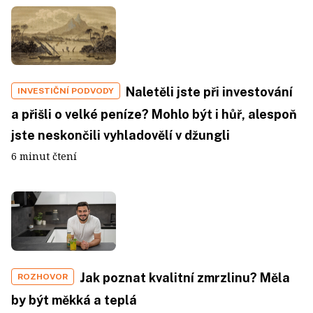
Naletěli jste při investování
INVESTIČNÍ PODVODY
a přišli o velké peníze? Mohlo být i hůř, alespoň
jste neskončili vyhladovělí v džungli
6 minut čtení
Jak poznat kvalitní zmrzlinu? Měla
ROZHOVOR
by být měkká a teplá