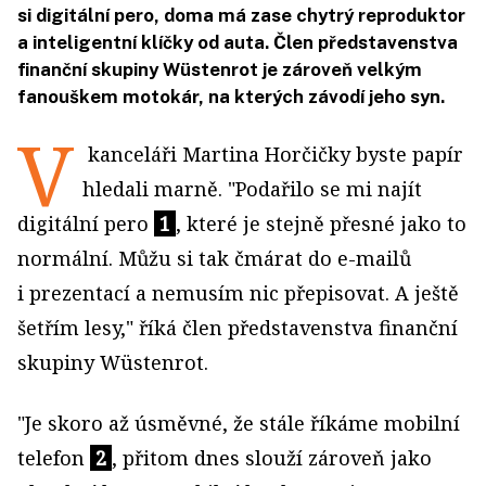
si digitální pero, doma má zase chytrý reproduktor
a inteligentní klíčky od auta. Člen představenstva
finanční skupiny Wüstenrot je zároveň velkým
fanouškem motokár, na kterých závodí jeho syn.
V
kanceláři Martina Horčičky byste papír
hledali marně. "Podařilo se mi najít
digitální pero
1
, které je stejně přesné jako to
normální. Můžu si tak čmárat do e-mailů
i prezentací a nemusím nic přepisovat. A ještě
šetřím lesy," říká člen představenstva finanční
skupiny Wüstenrot.
"Je skoro až úsměvné, že stále říkáme mobilní
telefon
2
, přitom dnes slouží zároveň jako