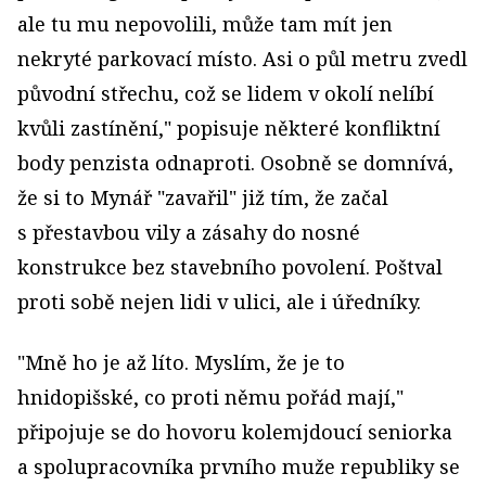
ale tu mu nepovolili, může tam mít jen
nekryté parkovací místo. Asi o půl metru zvedl
původní střechu, což se lidem v okolí nelíbí
kvůli zastínění," popisuje některé konfliktní
body penzista odnaproti. Osobně se domnívá,
že si to Mynář "zavařil" již tím, že začal
s přestavbou vily a zásahy do nosné
konstrukce bez stavebního povolení. Poštval
proti sobě nejen lidi v ulici, ale i úředníky.
"Mně ho je až líto. Myslím, že je to
hnidopišské, co proti němu pořád mají,"
připojuje se do hovoru kolemjdoucí seniorka
a spolupracovníka prvního muže republiky se