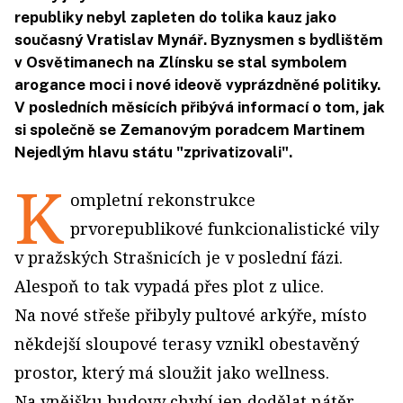
republiky nebyl zapleten do tolika kauz jako
současný Vratislav Mynář. Byznysmen s bydlištěm
v Osvětimanech na Zlínsku se stal symbolem
arogance moci i nové ideově vyprázdněné politiky.
V posledních měsících přibývá informací o tom, jak
si společně se Zemanovým poradcem Martinem
Nejedlým hlavu státu "zprivatizovali".
K
ompletní rekonstrukce
prvorepublikové funkcionalistické vily
v pražských Strašnicích je v poslední fázi.
Alespoň to tak vypadá přes plot z ulice.
Na nové střeše přibyly pultové arkýře, místo
někdejší sloupové terasy vznikl obestavěný
prostor, který má sloužit jako wellness.
Na vnějšku budovy chybí jen dodělat nátěr