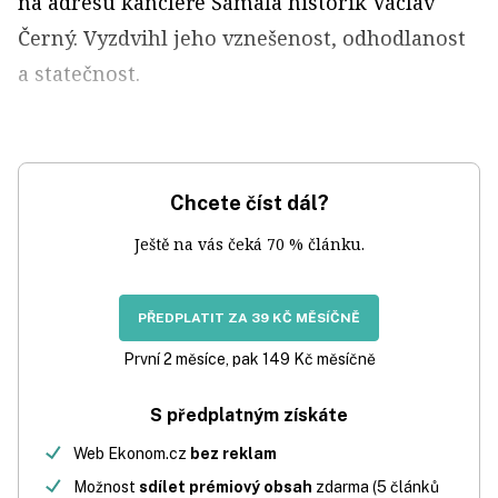
na adresu kancléře Šámala historik Václav
Černý. Vyzdvihl jeho vznešenost, odhodlanost
a statečnost.
Chcete číst dál?
Ještě na vás čeká 70 % článku.
PŘEDPLATIT ZA 39 KČ MĚSÍČNĚ
První 2 měsíce, pak 149 Kč měsíčně
S předplatným získáte
Web Ekonom.cz
bez reklam
Možnost
sdílet prémiový obsah
zdarma (5 článků