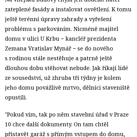
zateplené fasády a instalovat osvětlení. K tomu
ještě terénní úpravy zahrady a vyřešení
problému s parkováním. Nicméně majitel
domu v ulici U Krbu − kancléř prezidenta
Zemana Vratislav Mynář − se do nového
s rodinou stále nestěhuje a patrně ještě
dlouhou dobu stěhovat nebude. Jak říkají lidé
ze sousedství, už zhruba tři týdny je kolem
jeho domu povážlivě mrtvo, dělníci staveniště
opustili.
"Pokud vím, tak po něm stavební úřad v Praze
10 chce další dokumenty. On tam chtěl
přistavět garáž s přímým vstupem do domu,