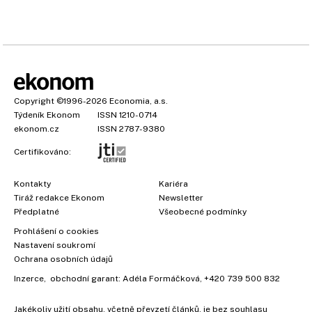
Copyright
©1996-2026
Economia, a.s.
Týdeník Ekonom
ISSN 1210-0714
ekonom.cz
ISSN 2787-9380
Certifikováno:
Kontakty
Kariéra
Tiráž redakce Ekonom
Newsletter
Předplatné
Všeobecné podmínky
Prohlášení o cookies
Nastavení soukromí
Ochrana osobních údajů
Inzerce
, obchodní garant:
Adéla Formáčková
,
+420 739 500 832
Jakékoliv užití obsahu, včetně převzetí článků, je bez souhlasu