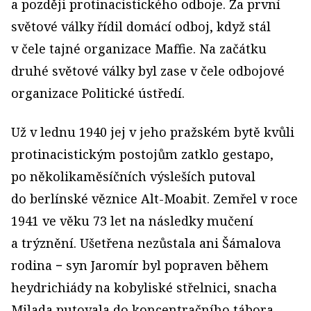
a později protinacistického odboje. Za první
světové války řídil domácí odboj, když stál
v čele tajné organizace Maffie. Na začátku
druhé světové války byl zase v čele odbojové
organizace Politické ústředí.
Už v lednu 1940 jej v jeho pražském bytě kvůli
protinacistickým postojům zatklo gestapo,
po několikaměsíčních výsleších putoval
do berlínské věznice Alt-Moabit. Zemřel v roce
1941 ve věku 73 let na následky mučení
a trýznění. Ušetřena nezůstala ani Šámalova
rodina − syn Jaromír byl popraven během
heydrichiády na kobyliské střelnici, snacha
Milada putovala do koncentračního tábora,