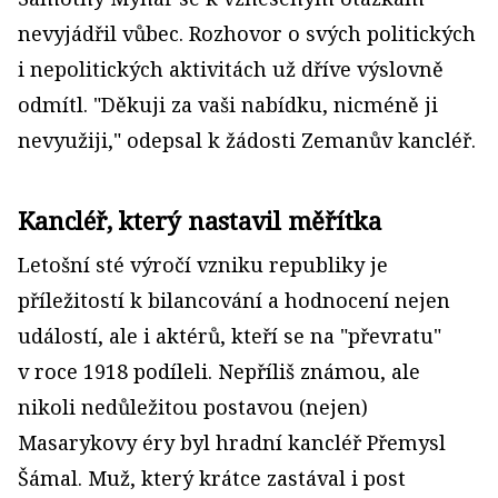
nevyjádřil vůbec. Rozhovor o svých politických
i nepolitických aktivi­tách už dříve výslovně
odmítl. "Děkuji za vaši nabídku, nicméně ji
nevyužiji," odepsal k žádosti Zemanův kancléř.
Kancléř, který nastavil měřítka
Letošní sté výročí vzniku republiky je
příležitostí k bilancování a hodnocení nejen
událostí, ale i aktérů, kteří se na "převratu"
v roce 1918 podíleli. Nepříliš známou, ale
nikoli nedůležitou postavou (nejen)
Masarykovy éry byl hradní kancléř Přemysl
Šámal. Muž, který krátce zastával i post