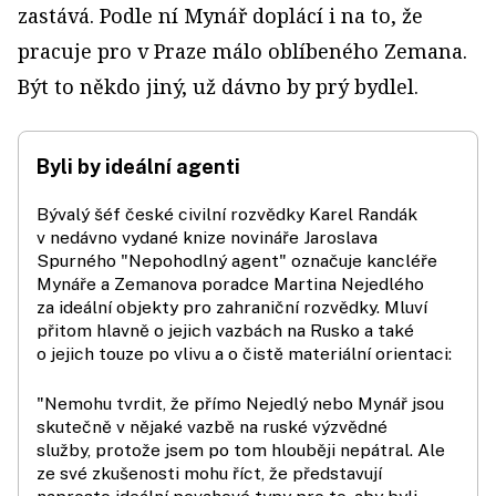
zastává. Podle ní Mynář doplácí i na to, že
pracuje pro v Praze málo oblíbeného Zemana.
Být to někdo jiný, už dávno by prý bydlel.
Byli by ideální agenti
Bývalý šéf české civilní rozvědky Karel Randák
v nedávno vydané knize novináře Jaroslava
Spurného "Nepohodlný agent" označuje kancléře
Mynáře a Zemanova poradce Martina Nejedlého
za ideální objekty pro zahraniční rozvědky. Mluví
přitom hlavně o jejich vazbách na Rusko a také
o jejich touze po vlivu a o čistě materiální orientaci:
"Nemohu tvrdit, že přímo Nejedlý nebo Mynář jsou
skutečně v nějaké vazbě na ruské výzvědné
služby, protože jsem po tom hlouběji nepátral. Ale
ze své zkušenosti mohu říct, že představují