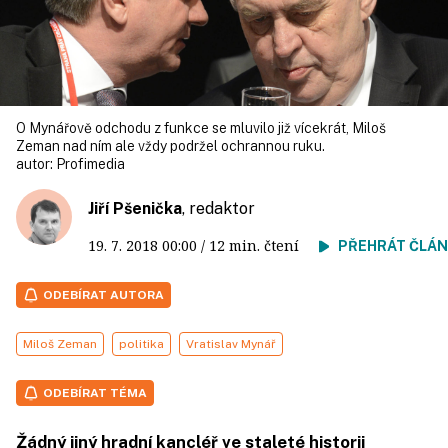
O Mynářově odchodu z funkce se mluvilo již vícekrát, Miloš
Zeman nad ním ale vždy podržel ochrannou ruku.
autor:
Profimedia
Jiří Pšenička
, redaktor
19. 7. 2018
00:00
/ 12 min. čtení
PŘEHRÁT ČLÁ
ODEBÍRAT AUTORA
Miloš Zeman
politika
Vratislav Mynář
ODEBÍRAT TÉMA
Žádný jiný hradní kancléř ve staleté historii