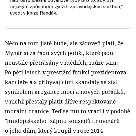
naprosto ideální povahové typy pro to, aby byli
nějakým způsobem využiti zpravodajskou službou,"
uvedl v knize Randák.
Něco na tom jistě bude, ale zároveň platí, že
Mynář si za řadu svých potíží, které jsou
neustále přetřásány v médiích, může sám.
Po pěti letech v prestižní funkci prezidentova
kancléře a s přibývajícími skandály se stal
symbolem arogance moci a nových pořádků,
v nichž přestaly platit dříve respektované
morální hranice. Teď se mu to vrací i v podobě
"hnidopišského" zájmu sousedů i novinářů
o jeho dům, který koupil v roce 2014