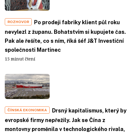
Po prodeji fabriky klient půl roku
ROZHOVOR
nevylezl z županu. Bohatstvím si kupujete čas.
Pak ale řešíte, co s ním, říká šéf J&T Investiční
společnosti Martinec
15 minut čtení
Drsný kapitalismus, který by
ČÍNSKÁ EKONOMIKA
evropské firmy nepřežily. Jak se Čína z
montovny proměnila v technologického rivala,