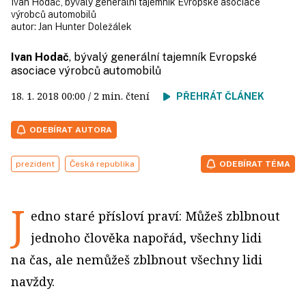
Ivan Hodač, bývalý generální tajemník Evropské asociace
výrobců automobilů
autor:
Jan Hunter Doležálek
Ivan Hodač
, bývalý generální tajemník Evropské
asociace výrobců automobilů
18. 1. 2018
00:00
/ 2 min. čtení
PŘEHRÁT ČLÁNEK
ODEBÍRAT AUTORA
prezident
Česká republika
ODEBÍRAT TÉMA
J
edno staré přísloví praví: Můžeš zblbnout
jednoho člověka napořád, všechny lidi
na čas, ale nemůžeš zblbnout všechny lidi
navždy.