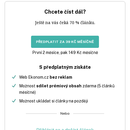
Chcete číst dál?
Ještě na vás čeká 70 % článku.
PŘEDPLATIT ZA 39 KČ MĚSÍČNĚ
První 2 měsíce, pak 149 Kč měsíčně
S předplatným získáte
Web Ekonom.cz
bez reklam
Možnost
sdílet prémiový obsah
zdarma (5 článků
měsíčně)
Možnost ukládat si články na později
Nebo
Přihlásit se a dočíst článek