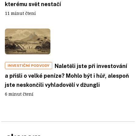
kterému svět nestačí
11 minut čtení
Naletěli jste při investování
INVESTIČNÍ PODVODY
a přišli o velké peníze? Mohlo být i hůř, alespoň
jste neskončili vyhladovělí v džungli
6 minut čtení