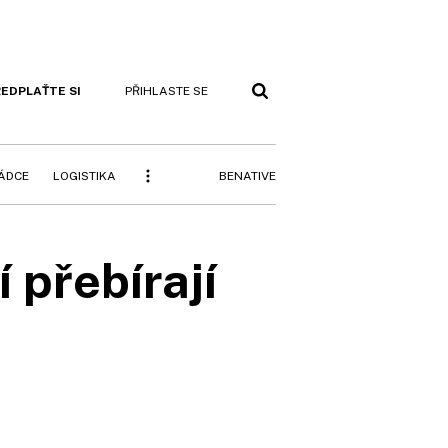
EDPLAŤTE SI
PŘIHLASTE SE
BENATIVE
RÁDCE
LOGISTIKA
í přebírají