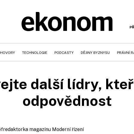
PŘ
HOVORY
TECHNOLOGIE
PODCASTY
DĚJINY BYZNYSU
PRÁVNÍ 
te další lídry, kteř
odpovědnost
šéfredaktorka magazínu Moderní řízení