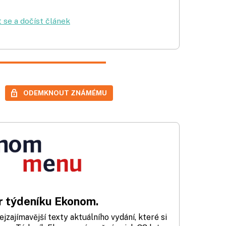
t se a dočíst článek
ODEMKNOUT ZNÁMÉMU
 týdeníku Ekonom.
zajímavější texty aktuálního vydání, které si