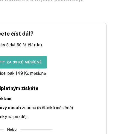
ete číst dál?
vás čeká 80 % článku.
IT ZA 39 KČ MĚSÍČNĚ
íce, pak 149 Kč měsíčně
dplatným získáte
eklam
iový obsah
zdarma (5 článků měsíčně)
nky na později
Nebo