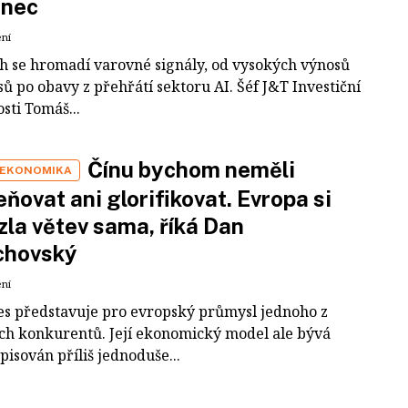
inec
ení
ch se hromadí varovné signály, od vysokých výnosů
ů po obavy z přehřátí sektoru AI. Šéf J&T Investiční
sti Tomáš...
Čínu bychom neměli
 EKONOMIKA
ňovat ani glorifikovat. Evropa si
zla větev sama, říká Dan
chovský
ení
es představuje pro evropský průmysl jednoho z
ích konkurentů. Její ekonomický model ale bývá
pisován příliš jednoduše...