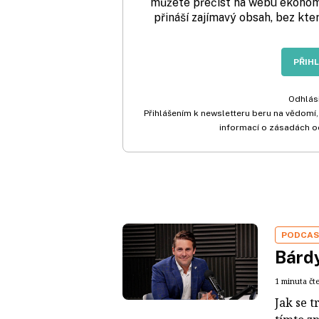
můžete přečíst na webu ekonom.
přináší zajímavý obsah, bez kte
PŘIH
Odhlási
Přihlášením k newsletteru beru na vědomí,
informací o zásadách o
PODCA
Bárdy
1 minuta čt
Jak se t