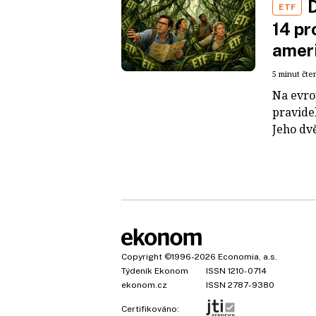
D
ETF
14 pr
ameri
5 minut čte
Na evro
pravide
Jeho dvě
Copyright
©1996-2026
Economia, a.s.
Týdeník Ekonom
ISSN 1210-0714
ekonom.cz
ISSN 2787-9380
Certifikováno: