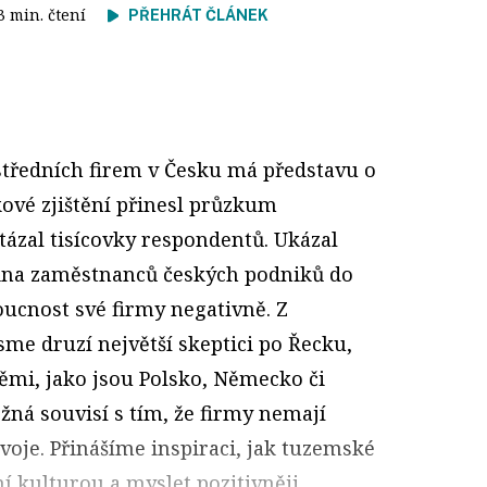
 3 min. čtení
PŘEHRÁT ČLÁNEK
středních firem v Česku má představu o
ové zjištění přinesl průzkum
 tázal tisícovky respondentů. Ukázal
vina zaměstnanců českých podniků do
ucnost své firmy negativně. Z
me druzí největší skeptici po Řecku,
mi, jako jsou Polsko, Německo či
žná souvisí s tím, že firmy nemají
voje. Přinášíme inspiraci, jak tuzemské
í kulturou a myslet pozitivněji.