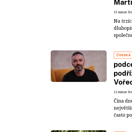
Mart
15 minut čt
Na trzí
dluhopis
společno
ČÍNSKÁ
podce
podří
Voře
12 minut čt
Čína dn
největš
často po