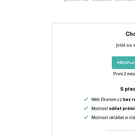
Chc
Ještě na 
PŘEDPLAT
První 2 měs
S pře
Web Ekonom.cz
bez r
Možnost
sdílet prém
Možnost ukládat si člá