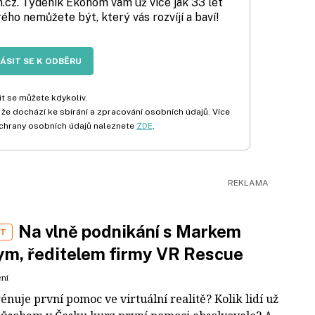
cz. Týdeník Ekonom vám už více jak 33 let
rého nemůžete být, který vás rozvíjí a baví!
LÁSIT SE K ODBĚRU
t se můžete kdykoliv.
 že dochází ke sbírání a zpracování osobních údajů. Více
chrany osobních údajů naleznete
ZDE
.
Na vlně podnikání s Markem
ST
m, ředitelem firmy VR Rescue
ení
rénuje první pomoc ve virtuální realitě? Kolik lidí už