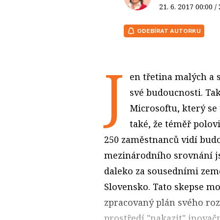
21. 6. 2017
00:00
/
ODEBÍRAT AUTORKU
J
en třetina malých a 
své budoucnosti. Tak
Microsoftu, který se
také, že téměř polo
250 zaměstnanců vidí budo
mezinárodního srovnání js
daleko za sousedními země
Slovensko. Tato skepse mo
zpracovaný plán svého roz
prostředí "nakazit" inovačn