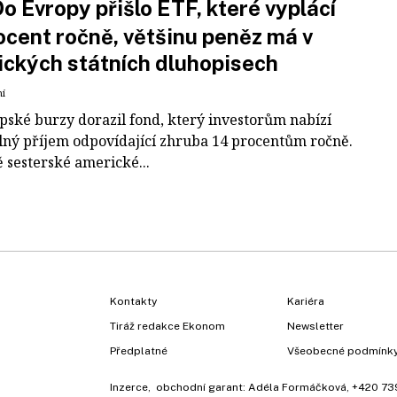
o Evropy přišlo ETF, které vyplácí
ocent ročně, většinu peněz má v
ckých státních dluhopisech
ní
pské burzy dorazil fond, který investorům nabízí
lný příjem odpovídající zhruba 14 procentům ročně.
 sesterské americké...
Kontakty
Kariéra
Tiráž redakce Ekonom
Newsletter
Předplatné
Všeobecné podmínk
Inzerce
, obchodní garant:
Adéla Formáčková
,
+420 73