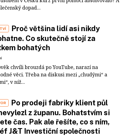
působem v Česku kurz první pomoci absolvovalo? A
olečenský dopad...
Proč většina lidí asi nikdy
TVÍ
hatne. Co skutečně stojí za
tkem bohatých
ní
ověk chvíli brouzdá po YouTube, narazí na
odné věci. Třeba na diskusi mezi „chudými“ a
i“, v níž...
Po prodeji fabriky klient půl
VOR
nevylezl z županu. Bohatstvím si
ete čas. Pak ale řešíte, co s ním,
šéf J&T Investiční společnosti