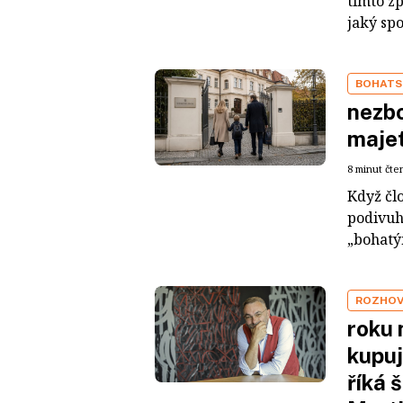
tímto z
jaký sp
BOHATS
nezbo
maje
8 minut čte
Když čl
podivuh
„bohatým
ROZHO
roku 
kupuj
říká 