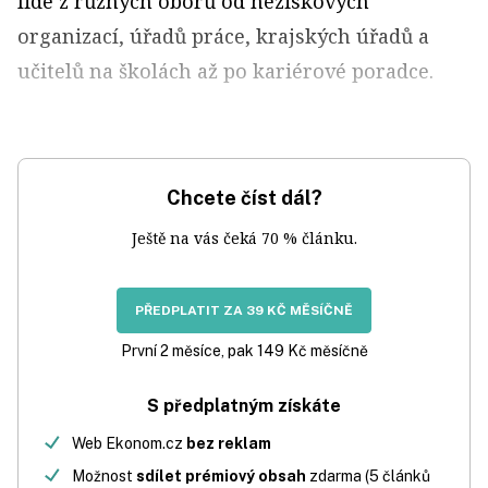
lidé z různých oborů od neziskových
organizací, úřadů práce, krajských úřadů a
učitelů na školách až po kariérové poradce.
Chcete číst dál?
Ještě na vás čeká 70 % článku.
PŘEDPLATIT ZA 39 KČ MĚSÍČNĚ
První 2 měsíce, pak 149 Kč měsíčně
S předplatným získáte
Web Ekonom.cz
bez reklam
Možnost
sdílet prémiový obsah
zdarma (5 článků