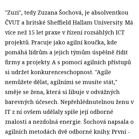
"Zuzi", tedy Zuzana Šochová, je absolventkou
ČVUT a britské Sheffield Hallam University. Má
více než 15 let praxe v řízení rozsáhlých ICT
projektů. Pracuje jako agilní koučka, kde
pomáhá lídrům a jejich týmům úspěšně řídit
firmy a projekty. A s pomocí agilních přístupů
si udržet konkurenceschopnost. "Agile
nemůžete dělat, agilními se musíte stát,"
směje se žena, která si libuje v odvážných
barevných účesech. Nepřehlédnutelnou ženu v
IT z ní ovšem udělaly spíše její odborné
znalosti a nezdolná energie. Šochová napsala o
agilních metodách dvě odborné knihy. První -