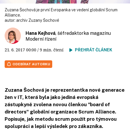
Zuzana Šochová je první Evropanka ve vedení globální Scrum
Alliance.
autor:
archiv Zuzany Šochové
Hana Kejhová
, šéfredaktorka magazínu
Moderní řízení
21. 6. 2017
00:00
/ 9 min. čtení
PŘEHRÁT ČLÁNEK
ODEBÍRAT AUTORKU
Zuzana Šochová je reprezentantka nové generace
žen v IT, která byla jako jediná evropská
zástupkyně zvolena novou členkou "board of
directors" globální organizace Scrum Alliance.
Popisuje, jak metodu scrum použít pro týmovou
spolupráci a lepší výsledek pro zákazníka.