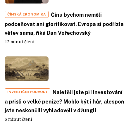
Čínu bychom neměli
ČÍNSKÁ EKONOMIKA
podceňovat ani glorifikovat. Evropa si podřízla
větev sama, říká Dan Vořechovský
12 minut čtení
Naletěli jste při investování
INVESTIČNÍ PODVODY
a přišli o velké peníze? Mohlo být i hůř, alespoň
jste neskončili vyhladovělí v džungli
6 minut čtení