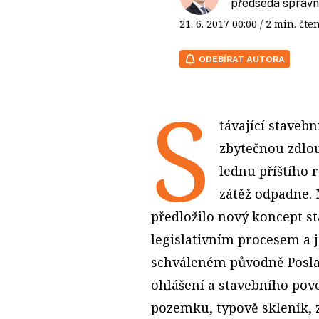
předseda správn
21. 6. 2017
00:00
/ 2 min. č
ODEBÍRAT AUTORA
S
távající staveb
zbytečnou zdlou
lednu příštího 
zátěž odpadne. 
předložilo nový koncept s
legislativním procesem a 
schváleném původně Posla
ohlášení a stavebního povo
pozemku, typově skleník, 