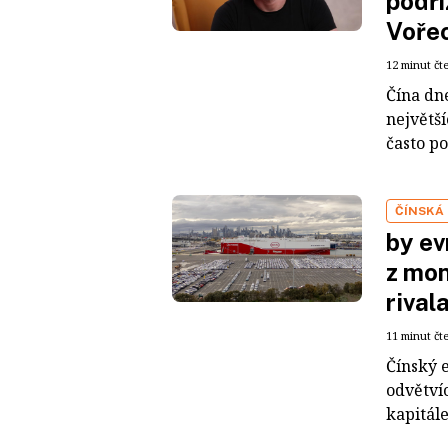
podří
Voře
12 minut čt
Čína dn
největš
často po
ČÍNSKÁ
by ev
z mon
rival
11 minut čt
Čínský 
odvětvíc
kapitál