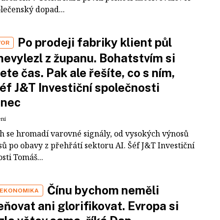
olečenský dopad...
Po prodeji fabriky klient půl
VOR
nevylezl z županu. Bohatstvím si
ete čas. Pak ale řešíte, co s ním,
šéf J&T Investiční společnosti
inec
ení
ch se hromadí varovné signály, od vysokých výnosů
ů po obavy z přehřátí sektoru AI. Šéf J&T Investiční
sti Tomáš...
Čínu bychom neměli
 EKONOMIKA
ňovat ani glorifikovat. Evropa si