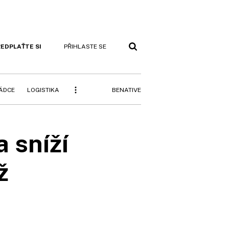
EDPLAŤTE SI
PŘIHLASTE SE
BENATIVE
RÁDCE
LOGISTIKA
 sníží
ž