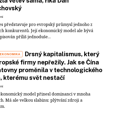
zla větev sama, říká Dan
chovský
ení
es představuje pro evropský průmysl jednoho z
ích konkurentů. Její ekonomický model ale bývá
pisován příliš jednoduše...
Drsný kapitalismus, který
 EKONOMIKA
ropské firmy nepřežily. Jak se Čína
tovny proměnila v technologického
a, kterému svět nestačí
ení
ekonomický model přinesl dominanci v mnoha
h. Má ale velkou slabinu: plýtvání zdroji a
em.