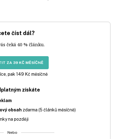
ete číst dál?
vás čeká 40 % článku.
IT ZA 39 KČ MĚSÍČNĚ
íce, pak 149 Kč měsíčně
dplatným získáte
eklam
iový obsah
zdarma (5 článků měsíčně)
nky na později
Nebo