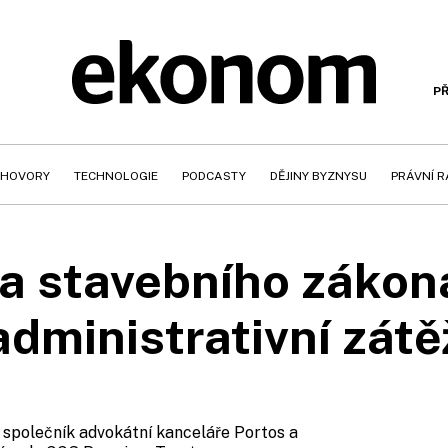
PŘ
HOVORY
TECHNOLOGIE
PODCASTY
DĚJINY BYZNYSU
PRÁVNÍ 
a stavebního zákona
administrativní zátě
, společník advokátní kanceláře Portos a