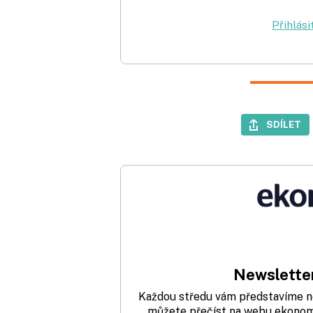
Přihlási
SDÍLET
Newsletter
Každou středu vám představíme nej
můžete přečíst na webu ekonom.