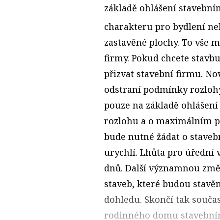
základě ohlášení stavební
charakteru pro bydlení neb
zastavěné plochy. To vše 
firmy. Pokud chcete stavbu
přizvat stavební firmu. N
odstraní podmínky rozlohy
pouze na základě ohlášení
rozlohu a o maximálním poč
bude nutné žádat o stavebn
urychlí. Lhůta pro úřední v
dnů. Další významnou změ
staveb, které budou stavě
dohledu. Skončí tak souč
rodinného domu stavební