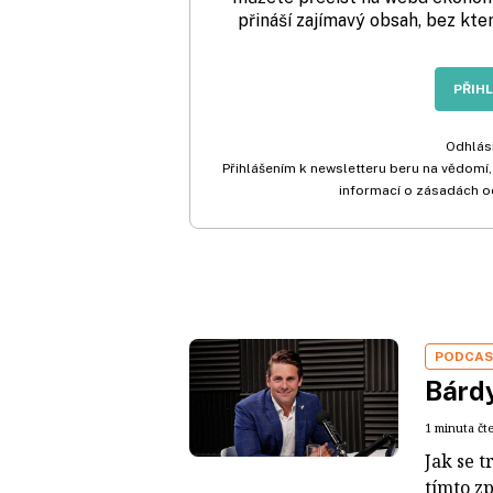
přináší zajímavý obsah, bez kte
PŘIH
Odhlási
Přihlášením k newsletteru beru na vědomí,
informací o zásadách o
PODCA
Bárdy
1 minuta čt
Jak se t
tímto z