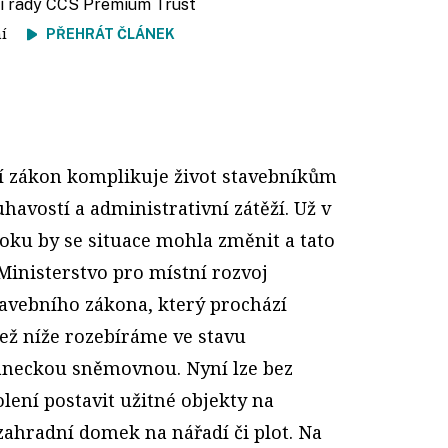
í rady CCS Premium Trust
tení
PŘEHRÁT ČLÁNEK
ní zákon komplikuje život stavebníkům
havostí a administrativní zátěží. Už v
roku by se situace mohla změnit a tato
Ministerstvo pro místní rozvoj
tavebního zákona, který prochází
jež níže rozebíráme ve stavu
neckou sněmovnou. Nyní lze bez
lení postavit užitné objekty na
zahradní domek na nářadí či plot. Na