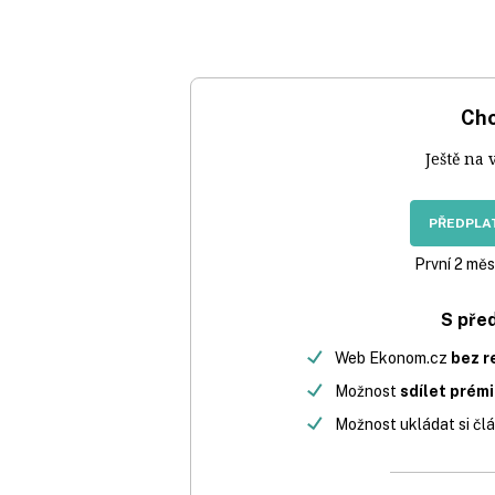
Chc
Ještě na 
PŘEDPLAT
První 2 měs
S pře
Web Ekonom.cz
bez r
Možnost
sdílet prém
Možnost ukládat si člá