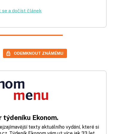
t se a dočíst článek
ODEMKNOUT ZNÁMÉMU
 týdeníku Ekonom.
zajímavější texty aktuálního vydání, které si
cz. Týdeník Ekonom vám už více jak 33 let