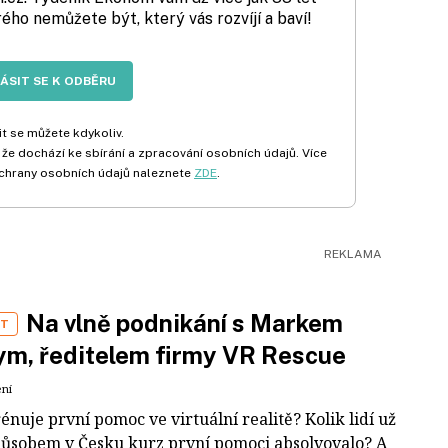
rého nemůžete být, který vás rozvíjí a baví!
LÁSIT SE K ODBĚRU
t se můžete kdykoliv.
 že dochází ke sbírání a zpracování osobních údajů. Více
chrany osobních údajů naleznete
ZDE
.
Na vlně podnikání s Markem
ST
m, ředitelem firmy VR Rescue
ení
rénuje první pomoc ve virtuální realitě? Kolik lidí už
působem v Česku kurz první pomoci absolvovalo? A