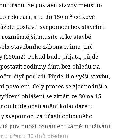
mu úřadu lze postavit stavby menšího
2
o rekreaci, a to do 150 m
celkové
můžete postavit svépomocí bez stavební
 rozměrnější, musíte si ke stavbě
ovela stavebního zákona mimo jiné
 (150m2). Pokud bude přijata, půjde
 postavit rodinný dům bez ohledu na
tu čtyř podlaží. Půjde-li o vyšší stavbu,
í povolení. Celý proces se zjednoduší a
yřízení ohlášení se zkrátí ze 30 na 15
nou bude odstranění kolaudace u
ny svépomocí za účasti odborného
asná povinnost oznámení záměru užívání
mu úřadu 30 dnů předem.