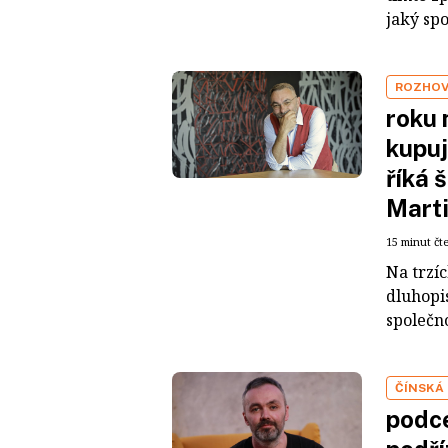
jaký sp
ROZHO
roku 
kupuj
říká 
Mart
15 minut čt
Na trzí
dluhopis
společno
ČÍNSKÁ
podce