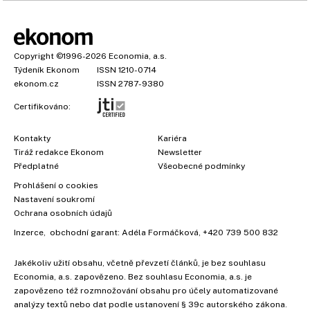
Copyright
©1996-2026
Economia, a.s.
Týdeník Ekonom
ISSN 1210-0714
ekonom.cz
ISSN 2787-9380
Certifikováno:
Kontakty
Kariéra
Tiráž redakce Ekonom
Newsletter
Předplatné
Všeobecné podmínky
Prohlášení o cookies
Nastavení soukromí
Ochrana osobních údajů
Inzerce
, obchodní garant:
Adéla Formáčková
,
+420 739 500 832
Jakékoliv užití obsahu, včetně převzetí článků, je bez souhlasu
Economia, a.s. zapovězeno. Bez souhlasu Economia, a.s. je
zapovězeno též rozmnožování obsahu pro účely automatizované
analýzy textů nebo dat podle ustanovení § 39c autorského zákona.