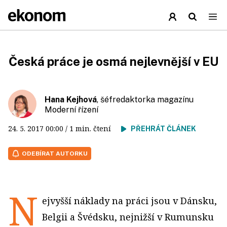
Česká práce je osmá nejlevnější v EU
Hana Kejhová
, šéfredaktorka magazínu
Moderní řízení
24. 5. 2017
00:00
/ 1 min. čtení
PŘEHRÁT ČLÁNEK
ODEBÍRAT AUTORKU
N
ejvyšší náklady na práci jsou v Dánsku,
Belgii a Švédsku, nejnižší v Rumunsku