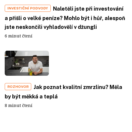
Naletěli jste při investování
INVESTIČNÍ PODVODY
a přišli o velké peníze? Mohlo být i hůř, alespoň
jste neskončili vyhladovělí v džungli
6 minut čtení
Jak poznat kvalitní zmrzlinu? Měla
ROZHOVOR
by být měkká a teplá
8 minut čtení