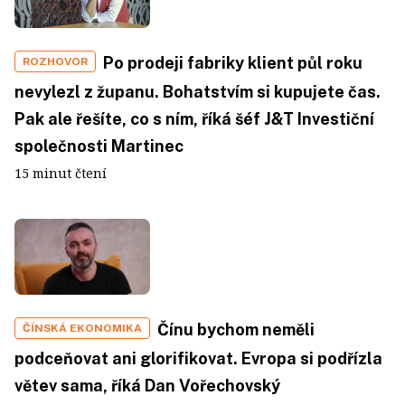
Po prodeji fabriky klient půl roku
ROZHOVOR
nevylezl z županu. Bohatstvím si kupujete čas.
Pak ale řešíte, co s ním, říká šéf J&T Investiční
společnosti Martinec
15 minut čtení
Čínu bychom neměli
ČÍNSKÁ EKONOMIKA
podceňovat ani glorifikovat. Evropa si podřízla
větev sama, říká Dan Vořechovský