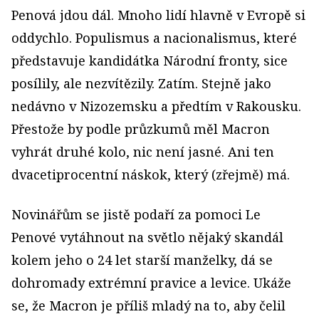
Penová jdou dál. Mnoho lidí hlavně v Evropě si
oddychlo. Populismus a nacionalismus, které
představuje kandidátka Národní fronty, sice
posílily, ale nezvítězily. Zatím. Stejně jako
nedávno v Nizozemsku a předtím v Rakousku.
Přestože by podle průzkumů měl Macron
vyhrát druhé kolo, nic není jasné. Ani ten
dvacetiprocentní náskok, který (zřejmě) má.
Novinářům se jistě podaří za pomoci Le
Penové vytáhnout na světlo nějaký skandál
kolem jeho o 24 let starší manželky, dá se
dohromady extrémní pravice a levice. Ukáže
se, že Macron je příliš mladý na to, aby čelil