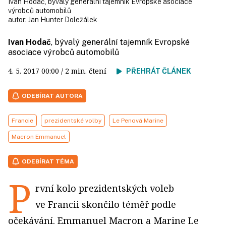
Ivan Hodač, bývalý generální tajemník Evropské asociace
výrobců automobilů
autor:
Jan Hunter Doležálek
Ivan Hodač
, bývalý generální tajemník Evropské
asociace výrobců automobilů
4. 5. 2017
00:00
/ 2 min. čtení
PŘEHRÁT ČLÁNEK
ODEBÍRAT AUTORA
Francie
prezidentské volby
Le Penová Marine
Macron Emmanuel
ODEBÍRAT TÉMA
P
rvní kolo prezidentských voleb
ve Francii skončilo téměř podle
očekávání. Emmanuel Macron a Marine Le