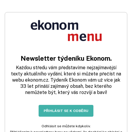
Newsletter týdeníku Ekonom.
Každou středu vám představíme nejzajímavější
texty aktuálního vydání, které si můžete přečíst na
webu ekonom.cz. Týdeník Ekonom vám už více jak
33 let přináší zajímavý obsah, bez kterého
nemůžete být, který vás rozvíjí a baví!
PŘIHLÁSIT SE K ODBĚRU
Odhlásit se můžete kdykoliv.
Přihlášením k newsletteru beru na vědomí, že dochází ke sbírání a