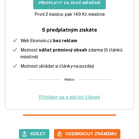
PŘEDPLATIT ZA 39 KČ MĚSÍČNĚ
První 2 měsíce, pak 149 Kč měsíčně
S předplatným získáte
Web Ekonom.cz
bez reklam
Možnost
sdílet prémiový obsah
zdarma (5 článků
měsíčně)
Možnost ukládat si články na později
Nebo
Přihlásit se a dočíst článek
SDÍLET
ODEMKNOUT ZNÁMÉMU