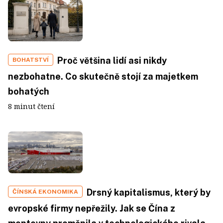
Proč většina lidí asi nikdy
BOHATSTVÍ
nezbohatne. Co skutečně stojí za majetkem
bohatých
8 minut čtení
Drsný kapitalismus, který by
ČÍNSKÁ EKONOMIKA
evropské firmy nepřežily. Jak se Čína z