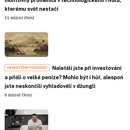
montovny proměnila v technologického rivala,
kterému svět nestačí
11 minut čtení
Naletěli jste při investování
INVESTIČNÍ PODVODY
a přišli o velké peníze? Mohlo být i hůř, alespoň
jste neskončili vyhladovělí v džungli
6 minut čtení