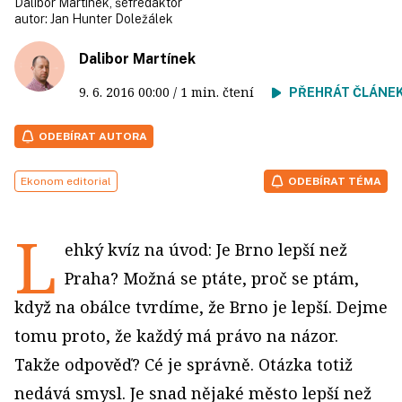
Dalibor Martínek, šéfredaktor
autor:
Jan Hunter Doležálek
Dalibor Martínek
9. 6. 2016
00:00
/ 1 min. čtení
PŘEHRÁT ČLÁNE
ODEBÍRAT AUTORA
Ekonom editorial
ODEBÍRAT TÉMA
L
ehký kvíz na úvod: Je Brno lepší než
Praha? Možná se ptáte, proč se ptám,
když na obálce tvrdíme, že Brno je lepší. Dejme
tomu proto, že každý má právo na názor.
Takže odpověď? Cé je správně. Otázka totiž
nedává smysl. Je snad nějaké město lepší než