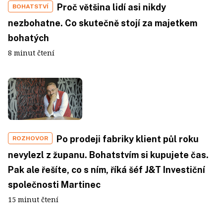
Proč většina lidí asi nikdy
BOHATSTVÍ
nezbohatne. Co skutečně stojí za majetkem
bohatých
8 minut čtení
Po prodeji fabriky klient půl roku
ROZHOVOR
nevylezl z županu. Bohatstvím si kupujete čas.
Pak ale řešíte, co s ním, říká šéf J&T Investiční
společnosti Martinec
15 minut čtení