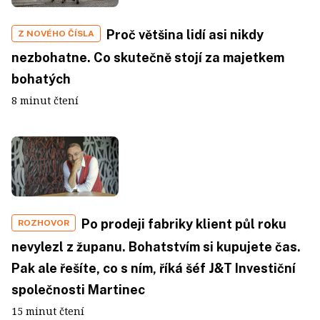
Proč většina lidí asi nikdy
Z NOVÉHO ČÍSLA
nezbohatne. Co skutečně stojí za majetkem
bohatých
8 minut čtení
Po prodeji fabriky klient půl roku
ROZHOVOR
nevylezl z županu. Bohatstvím si kupujete čas.
Pak ale řešíte, co s ním, říká šéf J&T Investiční
společnosti Martinec
15 minut čtení