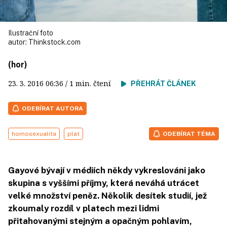
Ilustrační foto
autor:
Thinkstock.com
(hor)
23. 3. 2016
06:36
/ 1 min. čtení
PŘEHRÁT ČLÁNEK
ODEBÍRAT AUTORA
homosexualita
plat
ODEBÍRAT TÉMA
Gayové bývají v médiích někdy vykreslováni jako
skupina s vyššími příjmy, která neváhá utrácet
velké množství peněz. Několik desítek studií, jež
zkoumaly rozdíl v platech mezi lidmi
přitahovanými stejným a opačným pohlavím,