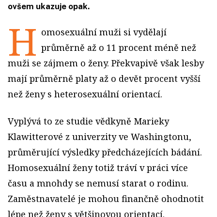
ovšem ukazuje opak.
H
omosexuální muži si vydělají
průměrně až o 11 procent méně než
muži se zájmem o ženy. Překvapivě však lesby
mají průměrně platy až o devět procent vyšší
než ženy s heterosexuální orientací.
Vyplývá to ze studie vědkyně Marieky
Klawitterové z univerzity ve Washingtonu,
průměrující výsledky předcházejících bádání.
Homosexuální ženy totiž tráví v práci více
času a mnohdy se nemusí starat o rodinu.
Zaměstnavatelé je mohou finančně ohodnotit
lépe než ženy s většinovou orientací.