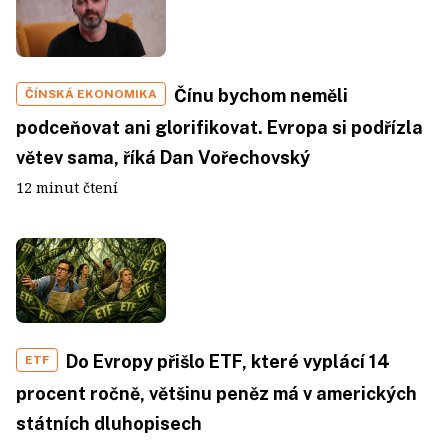
Čínu bychom neměli
ČÍNSKÁ EKONOMIKA
podceňovat ani glorifikovat. Evropa si podřízla
větev sama, říká Dan Vořechovský
12 minut čtení
Do Evropy přišlo ETF, které vyplácí 14
ETF
procent ročně, většinu peněz má v amerických
státních dluhopisech