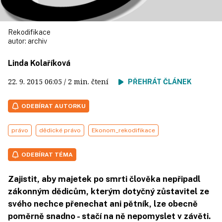
Rekodifikace
autor:
archiv
Linda Kolaříková
22. 9. 2015
06:05
/ 2 min. čtení
PŘEHRÁT ČLÁNEK
ODEBÍRAT AUTORKU
právo
dědické právo
Ekonom_rekodifikace
ODEBÍRAT TÉMA
Zajistit, aby majetek po smrti člověka nepřipadl
zákonným dědicům, kterým dotyčný zůstavitel ze
svého nechce přenechat ani pětník, lze obecně
poměrně snadno - stačí na ně nepomyslet v závěti.