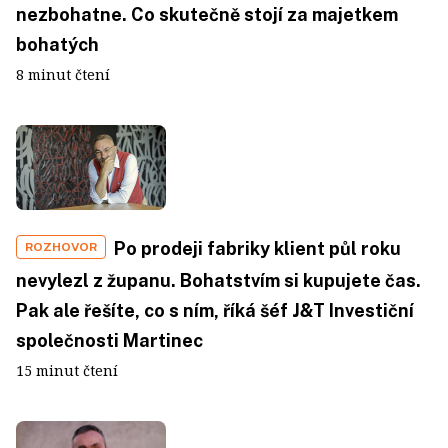
nezbohatne. Co skutečně stojí za majetkem
bohatých
8 minut čtení
Po prodeji fabriky klient půl roku
ROZHOVOR
nevylezl z županu. Bohatstvím si kupujete čas.
Pak ale řešíte, co s ním, říká šéf J&T Investiční
společnosti Martinec
15 minut čtení