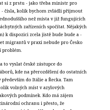
at si z prstu - jako třeba ministr pro
r - čísla, kolik bychom zvládli přijmout
jednoduššího než místa v již fungujících
áchytných zařízeních spočítat. Nějakých
m) k dispozici zcela jistě bude bude a -
čet migrantů v praxi nebude pro Česko
í problém.
 to vyslat české zástupce do
áborů, kde na přerozdělení do ostatních
y především do Itálie a Řecka. Tam
olik volných míst v azylových
 takových podmínek. Kdo má zájem
zinárodní ochranu i přesto, že