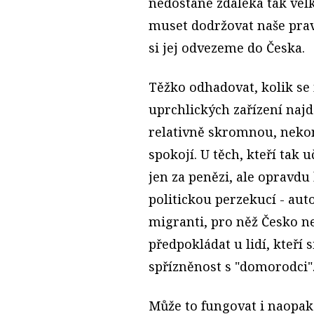
nedostane zdaleka tak vel
muset dodržovat naše prav
si jej odvezeme do Česka.
Těžko odhadovat, kolik se
uprchlických zařízení najde
relativně skromnou, nek
spokojí. U těch, kteří tak 
jen za penězi, ale opravdu
politickou perzekucí - aut
migranti, pro něž Česko n
předpokládat u lidí, kteří 
spřízněnost s "domorodci"
Může to fungovat i naopak