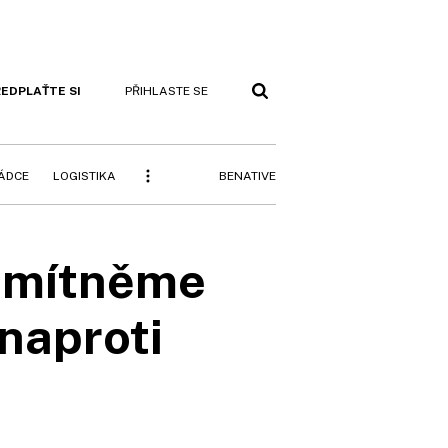
EDPLAŤTE SI
PŘIHLASTE SE
BENATIVE
RÁDCE
LOGISTIKA
Odmítněme
naproti