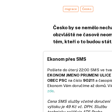
migrace
Česko
Česko by se nemělo nechat 
obzvláště ne časově neo
těm, kteří o to budou stát
Ekonom přes SMS
Pošlete do úterý 22:00 SMS ve tvar
EKONOM JMENO PRIJMENI ULICE
OBEC PSC
na číslo
90211
a časopi
Ekonom Vám doručíme až domů. Ví
zde
.
Cena SMS služby včetně doručení
výtisku je 49 Kč vč. DPH.
Službu
technicky zajišťuje ATS Praha.