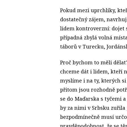
Pokud mezi uprchlíky, kteř
dostatečný zájem, navrhuj
lidem kontroverzní: dojet s
případná zbylá volná místa
táborů v Turecku, Jordán
Proč bychom to měli dělat?
chceme dát i lidem, kteří 
myslíme i na ty, kterých si
přitom jsou rozhodně potře
se do Maďarska s tyčemi 
by za nimi v Srbsku zuřila 
bezpodmínečně musí určovat
pravděpodobnost, že se tě