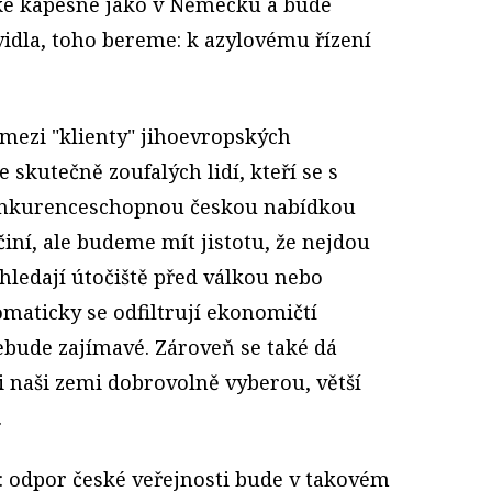
ké kapesné jako v Německu a bude
idla, toho bereme: k azylovému řízení
 mezi "klienty" jihoevropských
 skutečně zoufalých lidí, kteří se s
onkurenceschopnou českou nabídkou
učiní, ale budeme mít jistotu, že nejdou
 hledají útočiště před válkou nebo
omaticky se odfiltrují ekonomičtí
ebude zajímavé. Zároveň se také dá
si naši zemi dobrovolně vyberou, větší
.
: odpor české veřejnosti bude v takovém