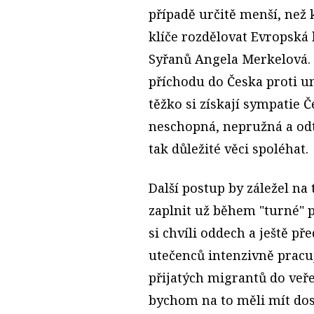
případě určitě menší, než
klíče rozdělovat Evropsk
Syřanů Angela Merkelová. 
příchodu do Česka proti um
těžko si získají sympatie Č
neschopná, nepružná a odtr
tak důležité věci spoléhat.
Další postup by záležel na
zaplnit už během "turné" 
si chvíli oddech a ještě p
utečenců intenzivně pracu
přijatých migrantů do veř
bychom na to měli mít dos