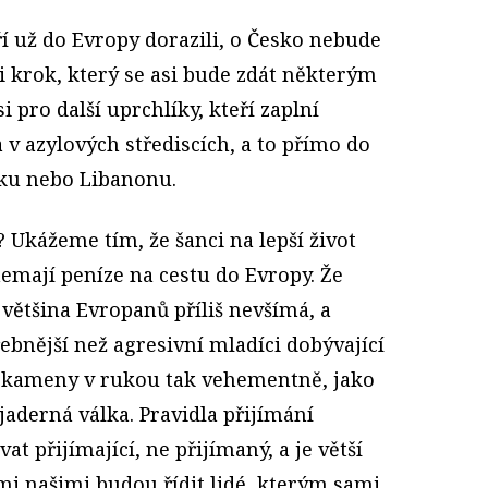
í už do Evropy dorazili, o Česko nebude
i krok, který se asi bude zdát některým
i pro další uprchlíky, kteří zaplní
 v azylových střediscích, a to přímo do
sku nebo Libanonu.
 Ukážeme tím, že šanci na lepší život
nemají peníze na cestu do Evropy. Že
 většina Evropanů příliš nevšímá, a
bnější než agresivní mladíci dobývající
a kameny v rukou tak vehementně, jako
jaderná válka. Pravidla přijímání
 přijímající, ne přijímaný, a je větší
mi našimi budou řídit lidé, kterým sami