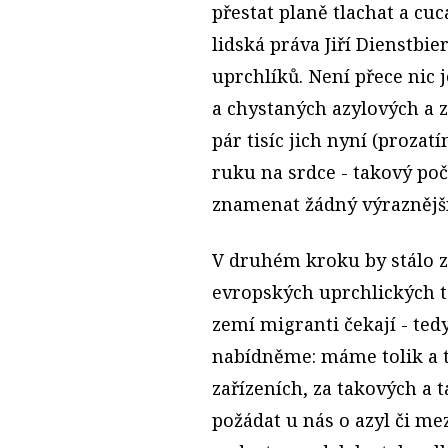
přestat planě tlachat a cuc
lidská práva Jiří Dienstbie
uprchlíků. Není přece nic 
a chystaných azylových a z
pár tisíc jich nyní (prozatí
ruku na srdce - takový po
znamenat žádný výraznějš
V druhém kroku by stálo za
evropských uprchlických t
zemí migranti čekají - ted
nabídněme: máme tolik a t
zařízeních, za takových a
požádat u nás o azyl či me