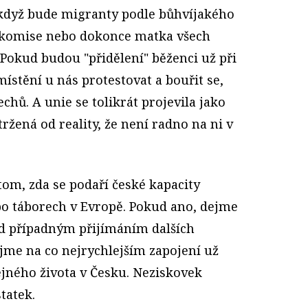
 když bude migranty podle bůhvíjakého
á komise nebo dokonce matka všech
Pokud budou "přidělení" běženci už při
ístění u nás protestovat a bouřit se,
echů. A unie se tolikrát projevila jako
žená od reality, že není radno na ni v
 tom, zda se podaří české kapacity
po táborech v Evropě. Pokud ano, dejme
řed případným přijímáním dalších
jme na co nejrychlejším zapojení už
ejného života v Česku. Neziskovek
tatek.