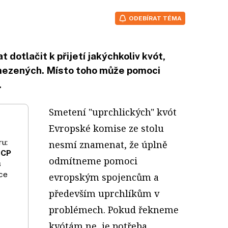
ODEBÍRAT TÉMA
dotlačit k přijetí jakýchkoliv kvót,
mezených. Místo toho může pomoci
.
Smetení "uprchlických" kvót
Evropské komise ze stolu
u:
nesmí znamenat, že úplně
 CP
odmítneme pomoci
s
ce
evropským spojencům a
především uprchlíkům v
problémech. Pokud řekneme
kvótám ne, je potřeba