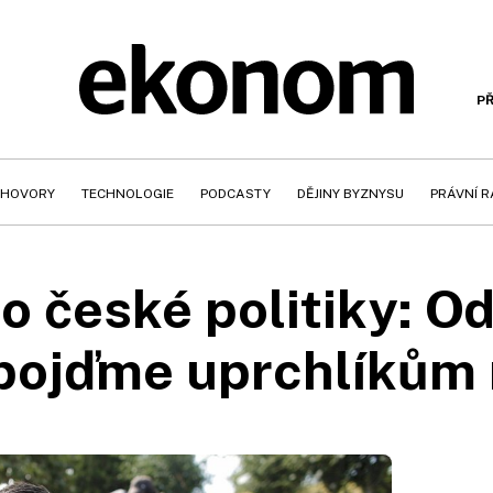
PŘ
HOVORY
TECHNOLOGIE
PODCASTY
DĚJINY BYZNYSU
PRÁVNÍ 
o české politiky: 
 pojďme uprchlíkům 