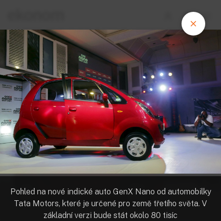
Auto pro třetí svět a robotí číšníci.
Podívejte se na byznysové
fotografie týdne
Pohled na nové indické auto GenX Nano od automobilky
Tata Motors, které je určené pro země třetího světa. V
základní verzi bude stát okolo 80 tisíc