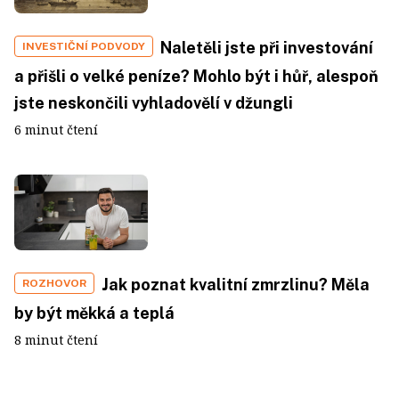
Naletěli jste při investování
INVESTIČNÍ PODVODY
a přišli o velké peníze? Mohlo být i hůř, alespoň
jste neskončili vyhladovělí v džungli
6 minut čtení
Jak poznat kvalitní zmrzlinu? Měla
ROZHOVOR
by být měkká a teplá
8 minut čtení