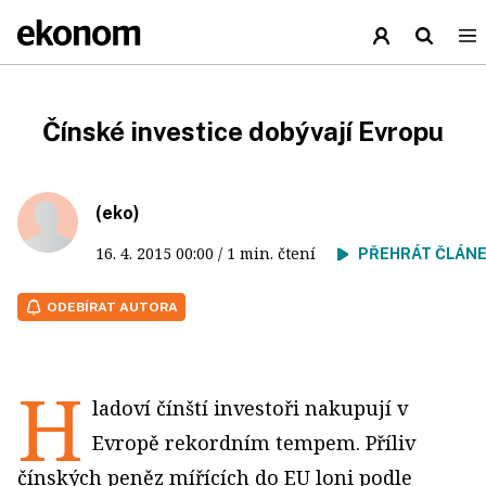
Čínské investice dobývají Evropu
(eko)
16. 4. 2015
00:00
/ 1 min. čtení
PŘEHRÁT ČLÁN
ODEBÍRAT AUTORA
H
ladoví čínští investoři nakupují v
Evropě rekordním tempem. Příliv
čínských peněz mířících do EU loni podle