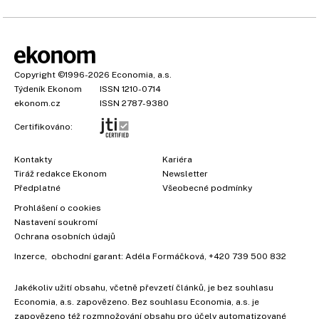
Copyright
©1996-2026
Economia, a.s.
Týdeník Ekonom
ISSN 1210-0714
ekonom.cz
ISSN 2787-9380
Certifikováno:
Kontakty
Kariéra
Tiráž redakce Ekonom
Newsletter
Předplatné
Všeobecné podmínky
Prohlášení o cookies
Nastavení soukromí
Ochrana osobních údajů
Inzerce
, obchodní garant:
Adéla Formáčková
,
+420 739 500 832
Jakékoliv užití obsahu, včetně převzetí článků, je bez souhlasu
Economia, a.s. zapovězeno. Bez souhlasu Economia, a.s. je
zapovězeno též rozmnožování obsahu pro účely automatizované