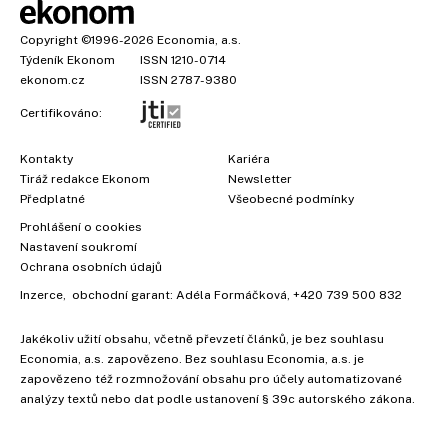
Copyright
©1996-2026
Economia, a.s.
Týdeník Ekonom
ISSN 1210-0714
ekonom.cz
ISSN 2787-9380
Certifikováno:
Kontakty
Kariéra
Tiráž redakce Ekonom
Newsletter
Předplatné
Všeobecné podmínky
Prohlášení o cookies
Nastavení soukromí
×
Ochrana osobních údajů
Inzerce
, obchodní garant:
Adéla Formáčková
,
+420 739 500 832
Jakékoliv užití obsahu, včetně převzetí článků, je bez souhlasu
Economia, a.s. zapovězeno. Bez souhlasu Economia, a.s. je
zapovězeno též rozmnožování obsahu pro účely automatizované
analýzy textů nebo dat podle ustanovení § 39c autorského zákona.