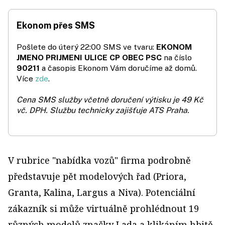
Ekonom přes SMS
Pošlete do úterý 22:00 SMS ve tvaru:
EKONOM
JMENO PRIJMENI ULICE CP OBEC PSC
na číslo
90211
a časopis Ekonom Vám doručíme až domů.
Více
zde
.
Cena SMS služby včetně doručení výtisku je 49 Kč
vč. DPH.
Službu technicky zajišťuje ATS Praha.
V rubrice "nabídka vozů" firma podrobně
představuje pět modelových řad (Priora,
Granta, Kalina, Largus a Niva). Potenciální
zákazník si může virtuálně prohlédnout 19
různých modelů značky Lada a klikáním hbitě