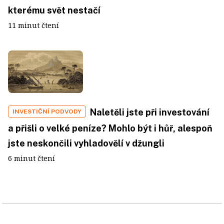
kterému svět nestačí
11 minut čtení
Naletěli jste při investování
INVESTIČNÍ PODVODY
a přišli o velké peníze? Mohlo být i hůř, alespoň
jste neskončili vyhladovělí v džungli
6 minut čtení