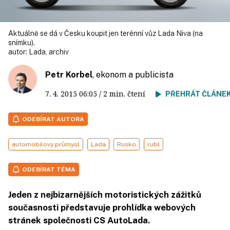
Aktuálně se dá v Česku koupit jen terénní vůz Lada Niva (na
snímku).
autor:
Lada, archiv
Petr Korbel
, ekonom a publicista
7. 4. 2015
06:05
/ 2 min. čtení
PŘEHRÁT ČLÁNE
ODEBÍRAT AUTORA
automobilový průmysl
Lada
Rusko
rubl
ODEBÍRAT TÉMA
Jeden z nejbizarnějších motoristických zážitků
současnosti představuje prohlídka webových
stránek společnosti CS AutoLada.