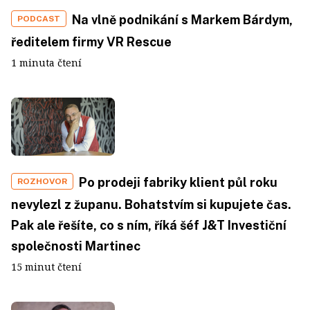
Na vlně podnikání s Markem Bárdym,
PODCAST
ředitelem firmy VR Rescue
1 minuta čtení
Po prodeji fabriky klient půl roku
ROZHOVOR
nevylezl z županu. Bohatstvím si kupujete čas.
Pak ale řešíte, co s ním, říká šéf J&T Investiční
společnosti Martinec
15 minut čtení