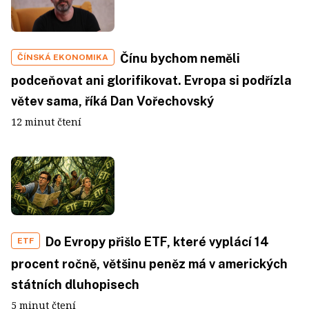
Čínu bychom neměli
ČÍNSKÁ EKONOMIKA
podceňovat ani glorifikovat. Evropa si podřízla
větev sama, říká Dan Vořechovský
12 minut čtení
Do Evropy přišlo ETF, které vyplácí 14
ETF
procent ročně, většinu peněz má v amerických
státních dluhopisech
5 minut čtení