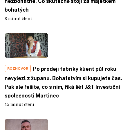
nezbohatne. Co skutečně stojí za majetkem
bohatých
8 minut čtení
Po prodeji fabriky klient půl roku
ROZHOVOR
nevylezl z županu. Bohatstvím si kupujete čas.
Pak ale řešíte, co s ním, říká šéf J&T Investiční
společnosti Martinec
15 minut čtení