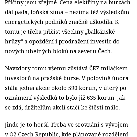
Příčiny jsou zřejmé. Cena elektřiny na burzách
dál padá, loňská zima – nezima též výsledkům
energetických podniků značně uškodila. K
tomu je třeba přičíst všechny „balkánské
hrůzy“ a opoždění i prodražení investic do
nových uhelných bloků na severu Čech.
Navzdory tomu všemu zůstává ČEZ miláčkem
investorů na pražské burze. V polovině února
stála jedna akcie okolo 590 korun, v úterý po
oznámení výsledků to bylo již 635 korun. Jak
se zdá, držitelům akcií stačí ke štěstí málo.
Jinde je to horší. Třeba ve srovnání s vývojem
v O2 Czech Republic, kde plánované rozdělení