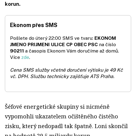
korun.
Ekonom přes SMS
Pošlete do úterý 22:00 SMS ve tvaru:
EKONOM
JMENO PRIJMENI ULICE CP OBEC PSC
na číslo
90211
a časopis Ekonom Vám doručíme až domů.
Více
zde
.
Cena SMS služby včetně doručení výtisku je 49 Kč
vč. DPH.
Službu technicky zajišťuje ATS Praha.
Šéfové energetické skupiny si nicméně
vypomohli ukazatelem očištěného čistého
zisku, který nedopadl tak špatně. Loni skončil
na hodnotě 29,5 miliardy korun.