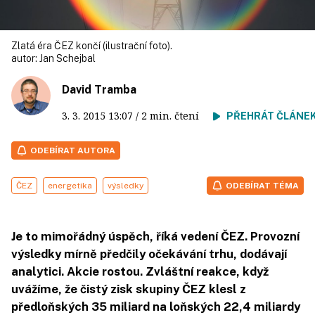
Zlatá éra ČEZ končí (ilustrační foto).
autor:
Jan Schejbal
David Tramba
3. 3. 2015
13:07
/ 2 min. čtení
PŘEHRÁT ČLÁNE
ODEBÍRAT AUTORA
ČEZ
energetika
výsledky
ODEBÍRAT TÉMA
Je to mimořádný úspěch, říká vedení ČEZ. Provozní
výsledky mírně předčily očekávání trhu, dodávají
analytici. Akcie rostou. Zvláštní reakce, když
uvážíme, že čistý zisk skupiny ČEZ klesl z
předloňských 35 miliard na loňských 22,4 miliardy