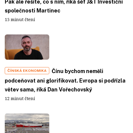
Pak ale řešíte, co s ním, říká šéf J&T Investiční
společnosti Martinec
15 minut čtení
Čínu bychom neměli
ČÍNSKÁ EKONOMIKA
podceňovat ani glorifikovat. Evropa si podřízla
větev sama, říká Dan Vořechovský
12 minut čtení