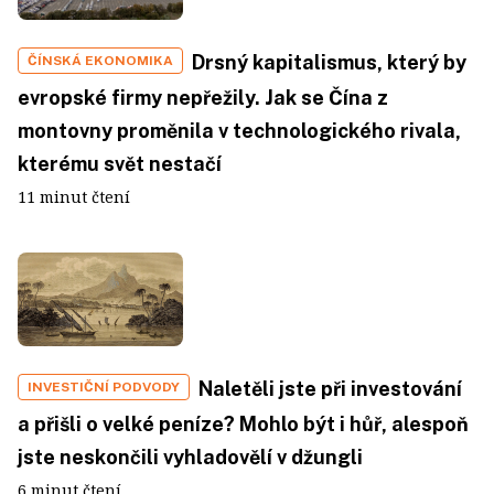
Drsný kapitalismus, který by
ČÍNSKÁ EKONOMIKA
evropské firmy nepřežily. Jak se Čína z
montovny proměnila v technologického rivala,
kterému svět nestačí
11 minut čtení
Naletěli jste při investování
INVESTIČNÍ PODVODY
a přišli o velké peníze? Mohlo být i hůř, alespoň
jste neskončili vyhladovělí v džungli
6 minut čtení