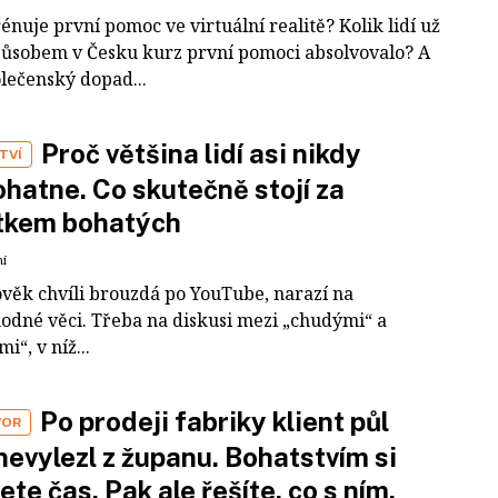
rénuje první pomoc ve virtuální realitě? Kolik lidí už
působem v Česku kurz první pomoci absolvovalo? A
olečenský dopad...
Proč většina lidí asi nikdy
TVÍ
hatne. Co skutečně stojí za
tkem bohatých
ní
ověk chvíli brouzdá po YouTube, narazí na
odné věci. Třeba na diskusi mezi „chudými“ a
i“, v níž...
Po prodeji fabriky klient půl
VOR
nevylezl z županu. Bohatstvím si
ete čas. Pak ale řešíte, co s ním,