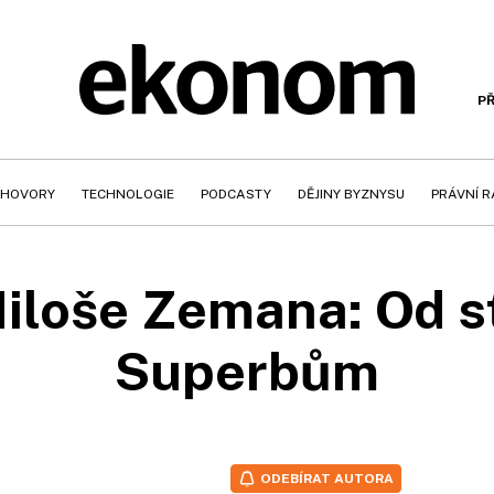
PŘ
HOVORY
TECHNOLOGIE
PODCASTY
DĚJINY BYZNYSU
PRÁVNÍ 
iloše Zemana: Od s
Superbům
ODEBÍRAT AUTORA