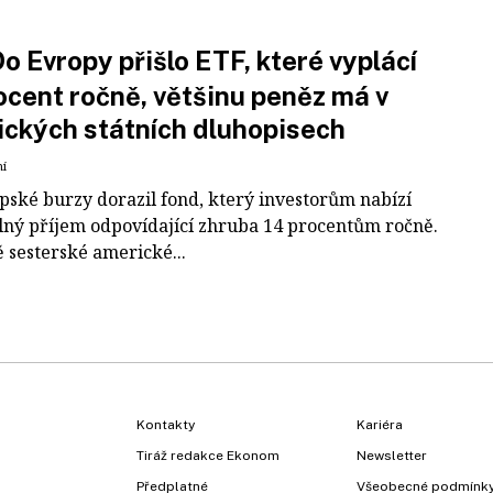
o Evropy přišlo ETF, které vyplácí
ocent ročně, většinu peněz má v
ckých státních dluhopisech
ní
pské burzy dorazil fond, který investorům nabízí
lný příjem odpovídající zhruba 14 procentům ročně.
 sesterské americké...
Kontakty
Kariéra
Tiráž redakce Ekonom
Newsletter
Předplatné
Všeobecné podmínk