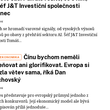
šéf J&T Investiční společnosti
inec
ení
ch se hromadí varovné signály, od vysokých výnosů
ů po obavy z přehřátí sektoru AI. Šéf J&T Investiční
sti Tomáš...
Čínu bychom neměli
 EKONOMIKA
ňovat ani glorifikovat. Evropa si
zla větev sama, říká Dan
chovský
ení
es představuje pro evropský průmysl jednoho z
ích konkurentů. Její ekonomický model ale bývá
pisován příliš jednoduše...