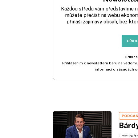
Každou středu vám představíme nej
můžete přečíst na webu ekonom.
přináší zajímavý obsah, bez kte
PŘIH
Odhlási
Přihlášením k newsletteru beru na vědomí,
informací o zásadách o
PODCA
Bárdy
1 minuta čt