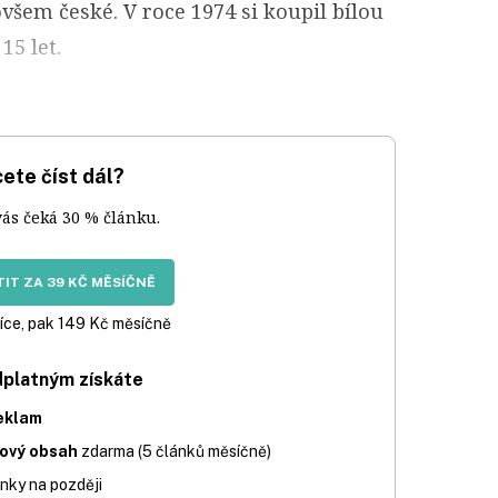
všem české. V roce 1974 si koupil bílou
15 let.
ete číst dál?
vás čeká 30 % článku.
IT ZA 39 KČ MĚSÍČNĚ
íce, pak 149 Kč měsíčně
dplatným získáte
eklam
iový obsah
zdarma (5 článků měsíčně)
nky na později