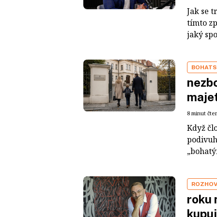
Jak se t
tímto z
jaký sp
BOHATS
nezbo
maje
8 minut čte
Když čl
podivuh
„bohatým
ROZHO
roku 
kupuj