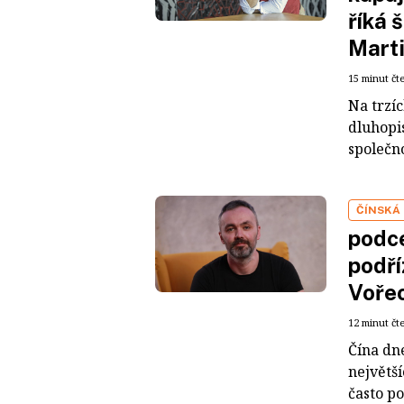
říká 
Mart
15 minut čt
Na trzí
dluhopis
společno
ČÍNSKÁ
podce
podří
Voře
12 minut čt
Čína dn
největš
často po