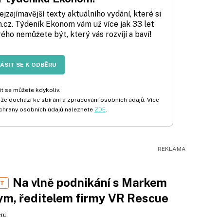
zajímavější texty aktuálního vydání, které si
cz. Týdeník Ekonom vám už více jak 33 let
rého nemůžete být, který vás rozvíjí a baví!
LÁSIT SE K ODBĚRU
t se můžete kdykoliv.
 že dochází ke sbírání a zpracování osobních údajů. Více
chrany osobních údajů naleznete
ZDE
.
Na vlně podnikání s Markem
ST
m, ředitelem firmy VR Rescue
ení