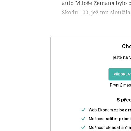
auto Miloše Zemana bylo o
Škodu 100, jež mu sloužila 
Chc
Ještě na 
PŘEDPLAT
První 2 měs
S pře
Web Ekonom.cz
bez r
Možnost
sdílet prém
Možnost ukládat si člá