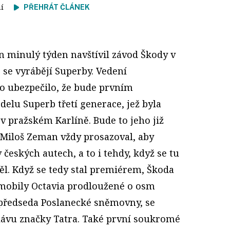
tení
PŘEHRÁT ČLÁNEK
 minulý týden navštívil závod Škody v
 se vyrábějí Superby. Vedení
o ubezpečilo, že bude prvním
elu Superb třetí generace, jež byla
v pražském Karlíně. Bude to jeho již
. Miloš Zeman vždy prosazoval, aby
v českých autech, a to i tehdy, když se tu
ěl. Když se tedy stal premiérem, Škoda
mobily Octavia prodloužené o osm
 předseda Poslanecké sněmovny, se
slávu značky Tatra. Také první soukromé