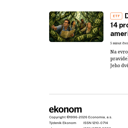
D
ETF
14 pr
ameri
5 minut čte
Na evro
pravide
Jeho dvě
Copyright
©1996-2026
Economia, a.s.
Týdeník Ekonom
ISSN 1210-0714