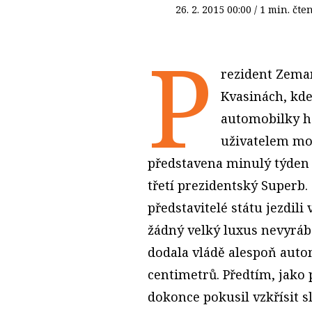
26. 2. 2015
00:00
/ 1 min. č
P
rezident Zeman
Kvasinách, kde
automobilky h
uživatelem mod
představena minulý týden 
třetí prezidentský Superb
představitelé státu jezdili 
žádný velký luxus nevyráb
dodala vládě alespoň auto
centimetrů. Předtím, jako
dokonce pokusil vzkřísit 