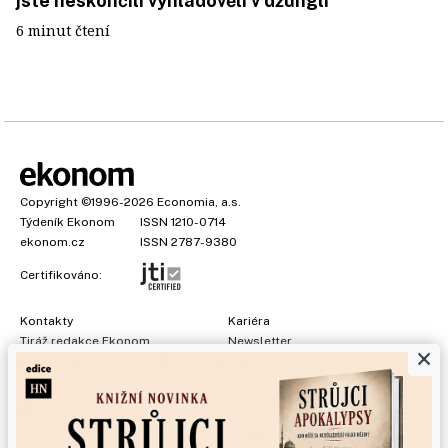
jste neskončili vyhladovělí v džungli
6 minut čtení
Copyright
©1996-2026
Economia, a.s.
Týdeník Ekonom
ISSN 1210-0714
ekonom.cz
ISSN 2787-9380
Certifikováno:
Kontakty
Kariéra
Tiráž redakce Ekonom
Newsletter
×
Předplatné
Všeobecné podmínky
Prohlášení o cookies
Nastavení soukromí
Ochrana osobních údajů