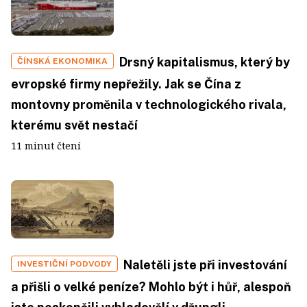
Drsný kapitalismus, který by
ČÍNSKÁ EKONOMIKA
evropské firmy nepřežily. Jak se Čína z
montovny proměnila v technologického rivala,
kterému svět nestačí
11 minut čtení
Naletěli jste při investování
INVESTIČNÍ PODVODY
a přišli o velké peníze? Mohlo být i hůř, alespoň