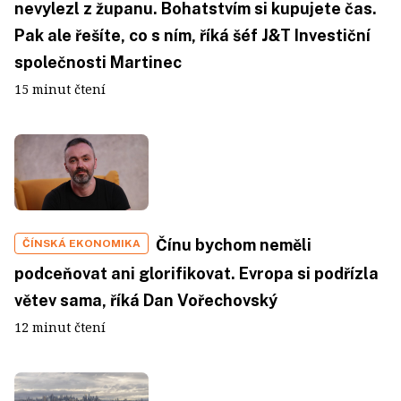
nevylezl z županu. Bohatstvím si kupujete čas.
Pak ale řešíte, co s ním, říká šéf J&T Investiční
společnosti Martinec
15 minut čtení
Čínu bychom neměli
ČÍNSKÁ EKONOMIKA
podceňovat ani glorifikovat. Evropa si podřízla
větev sama, říká Dan Vořechovský
12 minut čtení