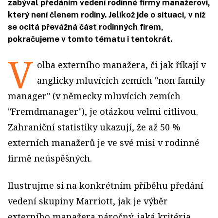
zabýval předáním vedení rodinné firmy manažerovi,
který není členem rodiny. Jelikož jde o situaci, v níž
se ocitá převážná část rodinných firem,
pokračujeme v tomto tématu i tentokrát.
V
olba externího manažera, či jak říkají v
anglicky mluvících zemích "non family
manager" (v německy mluvících zemích
"Fremdmanager"), je otázkou velmi citlivou.
Zahraniční statistiky ukazují, že až 50 %
externích manažerů je ve své misi v rodinné
firmě neúspěšných.
Ilustrujme si na konkrétním příběhu předání
vedení skupiny Marriott, jak je výběr
externího manažera náročný, jaká kritéria,