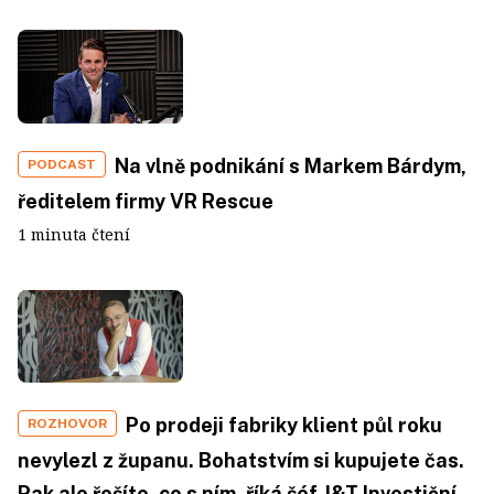
Na vlně podnikání s Markem Bárdym,
PODCAST
ředitelem firmy VR Rescue
1 minuta čtení
Po prodeji fabriky klient půl roku
ROZHOVOR
nevylezl z županu. Bohatstvím si kupujete čas.
Pak ale řešíte, co s ním, říká šéf J&T Investiční