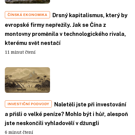
Drsný kapitalismus, který by
ČÍNSKÁ EKONOMIKA
evropské firmy nepřežily. Jak se Čína z
montovny proměnila v technologického rivala,
kterému svět nestačí
11 minut čtení
Naletěli jste při investování
INVESTIČNÍ PODVODY
a přišli o velké peníze? Mohlo být i hůř, alespoň
jste neskončili vyhladovělí v džungli
6 minut čtení