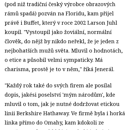
(pod niž tradiční český výrobce obrazových
rámů spadá) pozván na Floridu, kam přijel
právě i Buffet, který v roce 2002 Larson Juhl
koupil. "Vystoupil jako žoviální, normální
člověk, do nějž by nikdo neřekl, že je jeden z
nejbohatších mužů světa. Mluvil o hodnotách,
o etice a působil velmi sympaticky. Má
charisma, prostě je to v něm," říká Jenerál.
"Každý rok také do svých firem ale posílal
dopis, jakési poselství 'mým národům', kde
mluvil o tom, jak je nutné dodržovat etickou
linii Berkshire Hathaway. Ve firmě byla i horká
linka přímo do Omahy, kam kdokoli ze