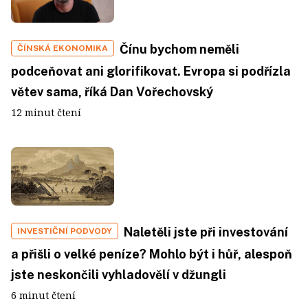
Čínu bychom neměli
ČÍNSKÁ EKONOMIKA
podceňovat ani glorifikovat. Evropa si podřízla
větev sama, říká Dan Vořechovský
12 minut čtení
Naletěli jste při investování
INVESTIČNÍ PODVODY
a přišli o velké peníze? Mohlo být i hůř, alespoň
jste neskončili vyhladovělí v džungli
6 minut čtení