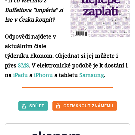
- A co všechno z
Buffettova "impéria" si
lze v Česku koupit?
Odpovědi najdete v
aktuálním čísle
týdeníku Ekonom.
Objednat si jej můžete i
přes
SMS
. V elektronické podobě je k dostání i
na
iPadu
a
iPhonu
a tabletu
Samsung
.
SDÍLET
ODEMKNOUT ZNÁMÉMU