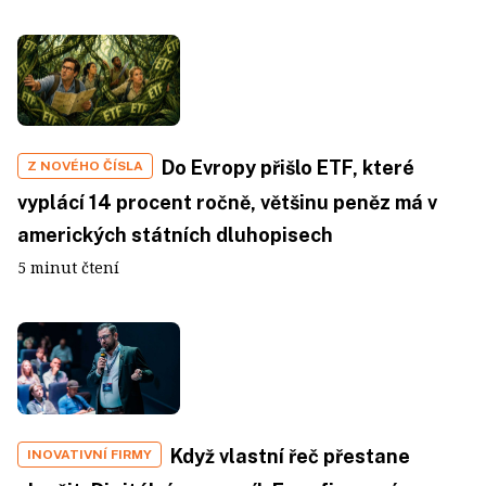
Do Evropy přišlo ETF, které
Z NOVÉHO ČÍSLA
vyplácí 14 procent ročně, většinu peněz má v
amerických státních dluhopisech
5 minut čtení
Když vlastní řeč přestane
INOVATIVNÍ FIRMY