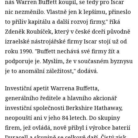
nás Warren Buffett koupil, se tedy pro Iscar
nic nezměnilo. Vlastně jen k lepšímu, přineslo
to příliv kapitálu a další rozvoj firmy," říká
Zdeněk Roubíček, který v české dceři původně
izraelské nástrojářské firmy Iscar stojí už od
roku 1990. "Buffett nechává své firmy žít a
podporuje je. Myslím, že v současném byznysu
je to anomální záležitost," dodává.
Investiční apetit Warrena Buffetta,
generálního ředitele a hlavního akcionář
investiční společnosti Berkshire Hathaway,
neopouští ani v jeho 84 letech. Do skupiny
firem, jež ovládá, nově přibyl i výrobce baterií
Duracell a skupině se celkově daří. Čistý zisk