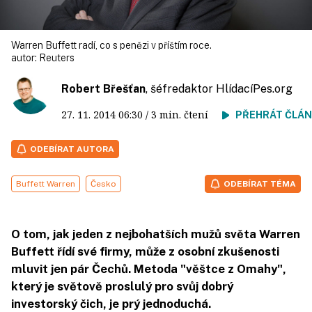
Warren Buffett radí, co s penězi v příštím roce.
autor:
Reuters
Robert Břešťan
, šéfredaktor HlídacíPes.org
27. 11. 2014
06:30
/ 3 min. čtení
PŘEHRÁT ČLÁ
ODEBÍRAT AUTORA
Buffett Warren
Česko
ODEBÍRAT TÉMA
O tom, jak jeden z nejbohatších mužů světa Warren
Buffett řídí své firmy, může z osobní zkušenosti
mluvit jen pár Čechů. Metoda "věštce z Omahy",
který je světově proslulý pro svůj dobrý
investorský čich, je prý jednoduchá.