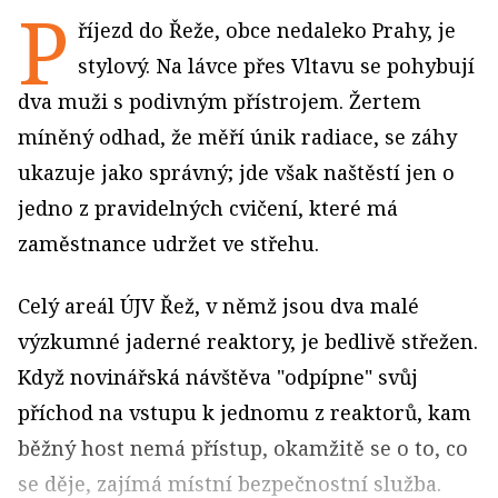
P
říjezd do Řeže, obce nedaleko Prahy, je
stylový. Na lávce přes Vltavu se pohybují
dva muži s podivným přístrojem. Žertem
míněný odhad, že měří únik radiace, se záhy
ukazuje jako správný; jde však naštěstí jen o
jedno z pravidelných cvičení, které má
zaměstnance udržet ve střehu.
Celý areál ÚJV Řež, v němž jsou dva malé
výzkumné jaderné reaktory, je bedlivě střežen.
Když novinářská návštěva "odpípne" svůj
příchod na vstupu k jednomu z reaktorů, kam
běžný host nemá přístup, okamžitě se o to, co
se děje, zajímá místní bezpečnostní služba.