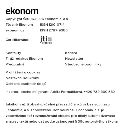
Copyright
©1996-2026
Economia, a.s.
Týdeník Ekonom
ISSN 1210-0714
ekonom.cz
ISSN 2787-9380
Certifikováno:
Kontakty
Kariéra
Tiráž redakce Ekonom
Newsletter
Předplatné
Všeobecné podmínky
Prohlášení o cookies
Nastavení soukromí
Ochrana osobních údajů
Inzerce
, obchodní garant:
Adéla Formáčková
,
+420 739 500 832
Jakékoliv užití obsahu, včetně převzetí článků, je bez souhlasu
Economia, a.s. zapovězeno. Bez souhlasu Economia, a.s. je
zapovězeno též rozmnožování obsahu pro účely automatizované
analýzy textů nebo dat podle ustanovení § 39c autorského zákona.