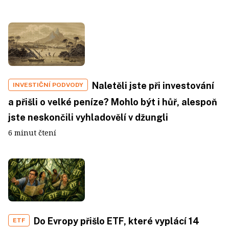
Naletěli jste při investování
INVESTIČNÍ PODVODY
a přišli o velké peníze? Mohlo být i hůř, alespoň
jste neskončili vyhladovělí v džungli
6 minut čtení
Do Evropy přišlo ETF, které vyplácí 14
ETF