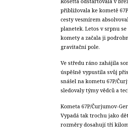
Rosetta odstartovala v bře
přibližovala ke kometě 6
cesty vesmírem absolvova
planetek. Letos v srpnu s
komety a začala ji podrobn
gravitační pole.
Ve středu ráno zahájila so
úspěšně vypustila svůj při
snášel na kometu 67P/Ču
sledovaly týmy vědců a te
Kometa 67P/Čurjumov-Ger
Vypadá tak trochu jako dě
rozměry dosahují tří kilom