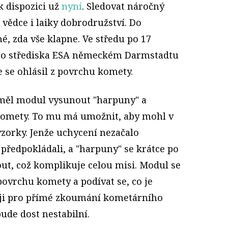
k dispozici už
nyní
. Sledovat náročný
 vědce i laiky dobrodružství. Do
é, zda vše klapne. Ve středu po 17
cího střediska ESA německém Darmstadtu
 se ohlásil z povrchu komety.
měl modul vysunout "harpuny" a
 komety. To mu má umožnit, aby mohl v
vzorky. Jenže uchycení nezačalo
i předpokládali, a "harpuny" se krátce po
out, což komplikuje celou misi. Modul se
povrchu komety a podívat se, co je
roji pro přímé zkoumání kometárního
bude dost nestabilní.