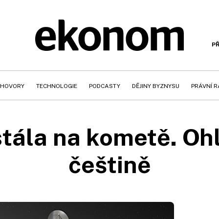
PŘ
HOVORY
TECHNOLOGIE
PODCASTY
DĚJINY BYZNYSU
PRÁVNÍ 
tála na kometě. Ohlá
češtině