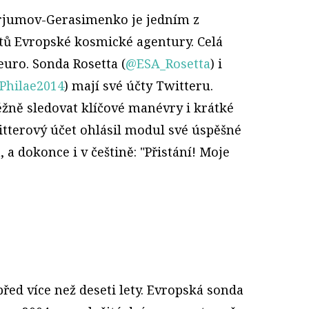
urjumov-Gerasimenko je jedním z
tů Evropské kosmické agentury. Celá
euro. Sonda Rosetta (
@ESA_Rosetta
) i
Philae2014
) mají své účty Twitteru.
žně sledovat klíčové manévry i krátké
witterový účet ohlásil modul své úspěšné
, a dokonce i v češtině: "Přistání! Moje
řed více než deseti lety. Evropská sonda