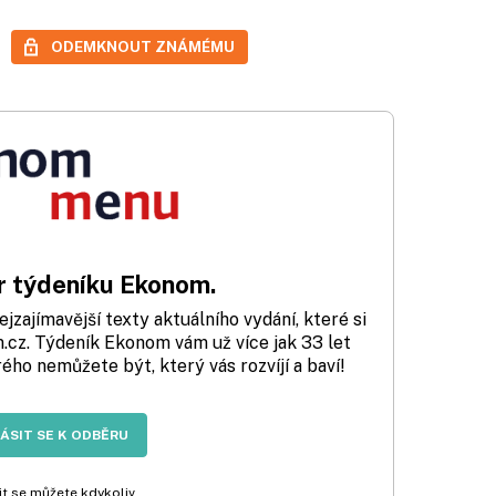
ODEMKNOUT ZNÁMÉMU
 týdeníku Ekonom.
zajímavější texty aktuálního vydání, které si
cz. Týdeník Ekonom vám už více jak 33 let
rého nemůžete být, který vás rozvíjí a baví!
LÁSIT SE K ODBĚRU
t se můžete kdykoliv.