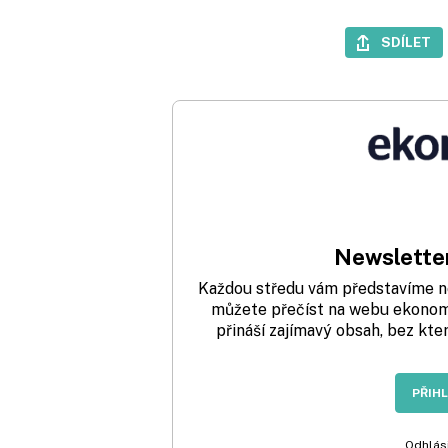
SDÍLET
Newsletter
Každou středu vám představíme nej
můžete přečíst na webu ekonom.
přináší zajímavý obsah, bez kte
PŘIH
Odhlási