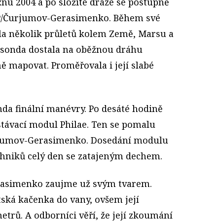
znu 2004 a po složité dráze se postupně
7P/Čurjumov-Gerasimenko. Během své
la několik průletů kolem Země, Marsu a
e sonda dostala na oběžnou dráhu
ě mapovat. Proměřovala i její slabé
nda finální manévry. Po desáté hodině
stávací modul Philae. Ten se pomalu
rjumov-Gerasimenko. Dosedání modulu
chniků celý den se zatajeným dechem.
asimenko zaujme už svým tvarem.
tská kačenka do vany, ovšem její
etrů. A odborníci věří, že její zkoumání