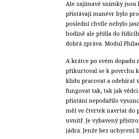
Ale zajímavé snímky jsou 
přistávají manévr bylo pro
poslední chvíle nebylo jasn
hodině ale přišla do řídí
dobrá zpráva. Modul Philae
A krátce po svém dopadu 
přikurtoval se k povrchu
klidu pracovat a odebírat 
fungovat tak, tak jak vědc
přistání nepodařilo vysun
měl ve čtvrtek navrtat do 
uvnitř. Je vybavený příst
jádra. Jenže bez uchycení 