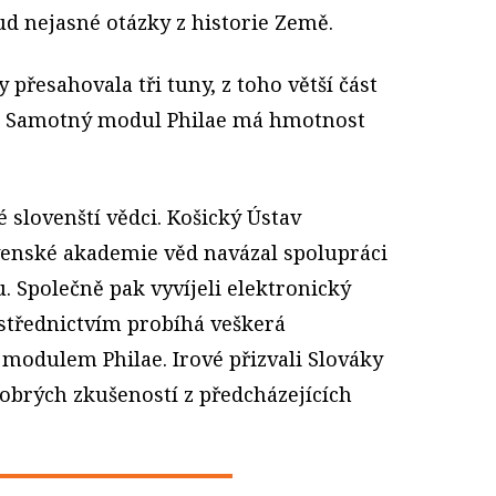
 nejasné otázky z historie Země.
 přesahovala tři tuny, z toho větší část
kg). Samotný modul Philae má hmotnost
é slovenští vědci. Košický Ústav
venské akademie věd navázal spolupráci
u. Společně pak vyvíjeli elektronický
ostřednictvím probíhá veškerá
modulem Philae. Irové přizvali Slováky
dobrých zkušeností z předcházejících