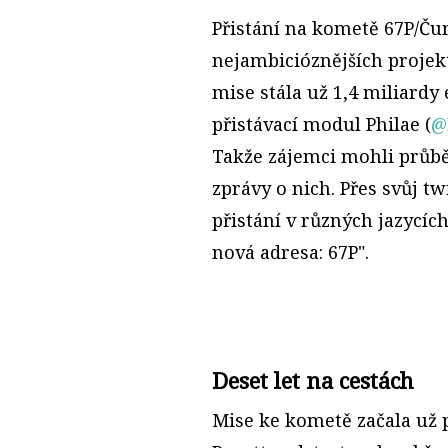
Přistání na kometě 67P/Č
nejambicióznějších projek
mise stála už 1,4 miliardy 
přistávací modul Philae (
@
Takže zájemci mohli průbě
zprávy o nich. Přes svůj t
přistání v různých jazycích
nová adresa: 67P".
Deset let na cestách
Mise ke kometě začala už p