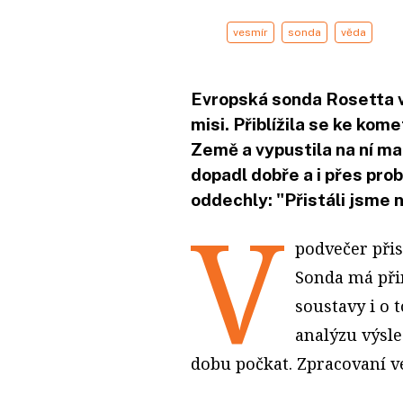
vesmír
sonda
věda
Evropská sonda Rosetta v
misi. Přiblížila se ke kom
Země a vypustila na ní m
dopadl dobře a i přes pro
oddechly: "Přistáli jsme 
V
podvečer při
Sonda má při
soustavy i o 
analýzu výsl
dobu počkat. Zpracovaní v