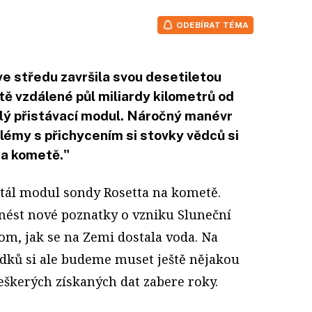
ODEBÍRAT TÉMA
e středu završila svou desetiletou
etě vzdálené půl miliardy kilometrů od
alý přistávací modul. Náročný manévr
blémy s přichycením si stovky vědců si
na kometě."
stál modul sondy Rosetta na kometě.
nést nové poznatky o vzniku Sluneční
tom, jak se na Zemi dostala voda. Na
edků si ale budeme muset ještě nějakou
eškerých získaných dat zabere roky.