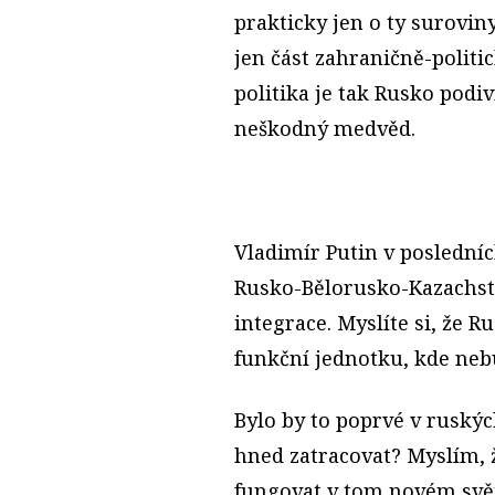
prakticky jen o ty suroviny
jen část zahraničně-polit
politika je tak Rusko podi
neškodný medvěd.
Vladimír Putin v posledníc
Rusko-Bělorusko-Kazachstá
integrace. Myslíte si, že 
funkční jednotku, kde neb
Bylo by to poprvé v ruský
hned zatracovat? Myslím, 
fungovat v tom novém světě