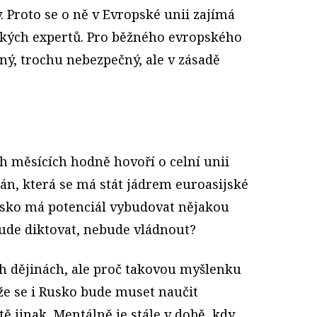
. Proto se o ně v Evropské unii zajímá
ických expertů. Pro běžného evropského
vný, trochu nebezpečný, ale v zásadě
h měsících hodně hovoří o celní unii
n, která se má stát jádrem euroasijské
Rusko má potenciál vybudovat nějakou
ude diktovat, nebude vládnout?
ch dějinách, ale proč takovou myšlenku
že se i Rusko bude muset naučit
 jinak. Mentálně je stále v době, kdy