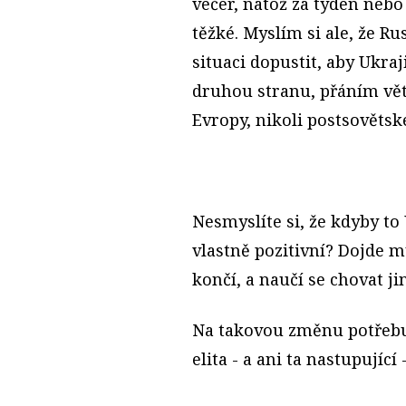
večer, natož za týden nebo
těžké. Myslím si ale, že 
situaci dopustit, aby Ukra
druhou stranu, přáním vět
Evropy, nikoli postsovětsk
Nesmyslíte si, že kdyby to
vlastně pozitivní? Dojde 
končí, a naučí se chovat ji
Na takovou změnu potřebuj
elita - a ani ta nastupující