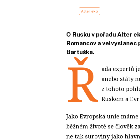
Alter eko
O Rusku v pořadu Alter ek
Romancov a velvyslanec 
Bartuška.
Ř
ada expertů j
anebo státy n
z tohoto poh
Ruskem a Evr
Jako Evropská unie máme 
běžném životě se člověk za
ne tak suroviny jako hlavn