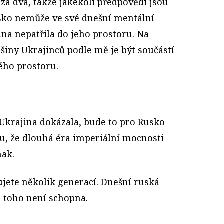
 za dva, takže jakékoli předpovědi jsou
Rusko nemůže ve své dnešní mentální
jina nepatřila do jeho prostoru. Na
šiny Ukrajinců podle mě je být součástí
ého prostoru.
 Ukrajina dokázala, bude to pro Rusko
mu, že dlouhá éra imperiální mocnosti
nak.
ete několik generací. Dnešní ruská
 - toho není schopna.