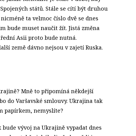
pojených států. Stále se cítí být druhou
 nicméně ta velmoc číslo dvě se dnes
ím bude muset naučit žít. Jistá změna
třední Asii proto bude nutná.
alší země dávno nejsou v zajetí Ruska.
krajině? Mně to připomíná někdejší
bo do Varšavské smlouvy. Ukrajina tak
 papírkem, nemyslíte?
 bude vývoj na Ukrajině vypadat dnes