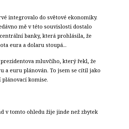
rvé integrovalo do světové ekonomiky.
edávno mě v této souvislosti dostalo
entrální banky, která prohlásila, že
ta eura a dolaru stoupá...
k prezidentova mluvčího, který řekl, že
u a euru plánován. To jsem se cítil jako
í plánovací komise.
d v tomto ohledu žije jinde než zbytek