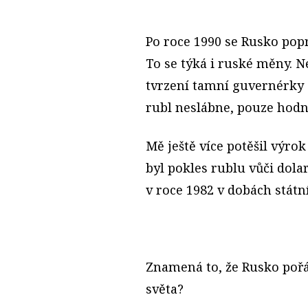
Po roce 1990 se Rusko pop
To se týká i ruské měny. N
tvrzení tamní guvernérky c
rubl neslábne, pouze hodno
Mě ještě více potěšil výro
byl pokles rublu vůči dolar
v roce 1982 v dobách státn
Znamená to, že Rusko pořá
světa?