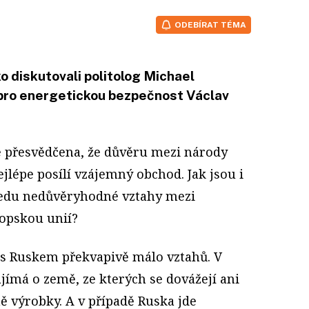
ODEBÍRAT TÉMA
o diskutovali politolog Michael
pro energetickou bezpečnost Václav
e přesvědčena, že důvěru mezi národy
ejlépe posílí vzájemný obchod. Jak jsou i
ledu nedůvěryhodné vztahy mezi
opskou unií?
s Ruskem překvapivě málo vztahů. V
jímá o země, ze kterých se dovážejí ani
ě výrobky. A v případě Ruska jde