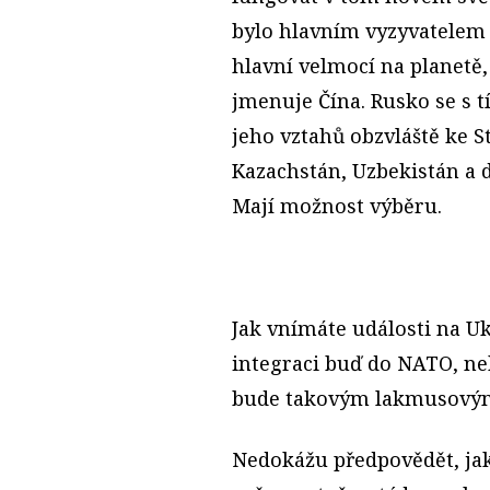
bylo hlavním vyzyvatelem S
hlavní velmocí na planetě,
jmenuje Čína. Rusko se s t
jeho vztahů obzvláště ke S
Kazachstán, Uzbekistán a d
Mají možnost výběru.
Jak vnímáte události na U
integraci buď do NATO, ne
bude takovým lakmusovým
Nedokážu předpovědět, jak