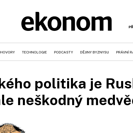
PŘ
HOVORY
TECHNOLOGIE
PODCASTY
DĚJINY BYZNYSU
PRÁVNÍ 
kého politika je Rus
ale neškodný medvě