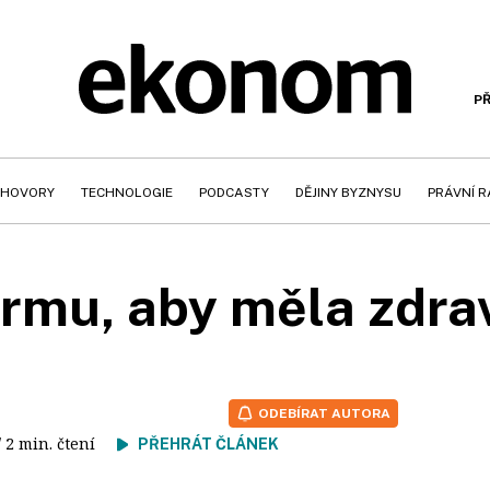
PŘ
HOVORY
TECHNOLOGIE
PODCASTY
DĚJINY BYZNYSU
PRÁVNÍ 
firmu, aby měla zdra
ODEBÍRAT AUTORA
/ 2 min. čtení
PŘEHRÁT ČLÁNEK