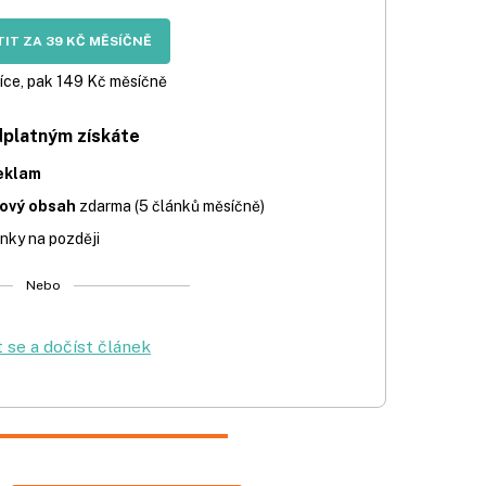
IT ZA 39 KČ MĚSÍČNĚ
íce, pak 149 Kč měsíčně
dplatným získáte
eklam
iový obsah
zdarma (5 článků měsíčně)
nky na později
Nebo
t se a dočíst článek