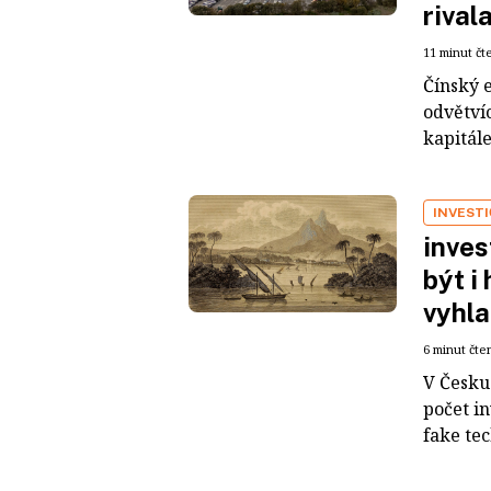
rival
11 minut čt
Čínský 
odvětvíc
kapitál
INVEST
inves
být i
vyhla
6 minut čte
V Česku 
počet i
fake tec