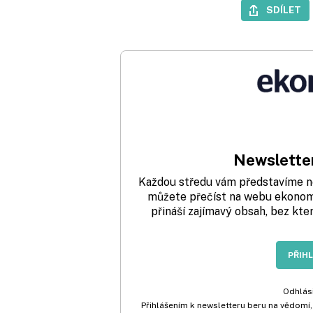
SDÍLET
Newsletter
Každou středu vám představíme nej
můžete přečíst na webu ekonom.
přináší zajímavý obsah, bez kte
PŘIH
Odhlási
Přihlášením k newsletteru beru na vědomí,