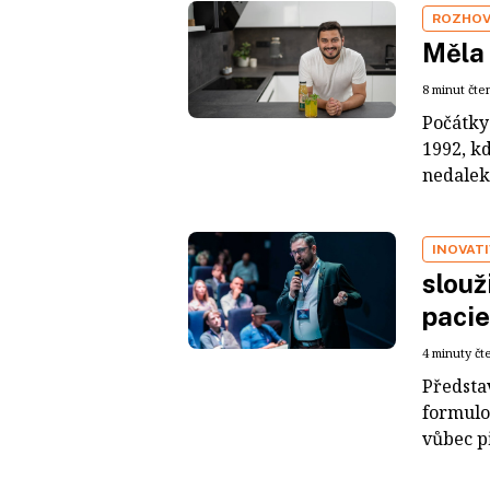
ROZHO
Měla 
8 minut čte
Počátky
1992, k
nedaleko
INOVATI
slouž
pacie
4 minuty čt
Představ
formulov
vůbec př