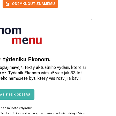
ODEMKNOUT ZNÁMÉMU
 týdeníku Ekonom.
zajímavější texty aktuálního vydání, které si
cz. Týdeník Ekonom vám už více jak 33 let
rého nemůžete být, který vás rozvíjí a baví!
LÁSIT SE K ODBĚRU
t se můžete kdykoliv.
 že dochází ke sbírání a zpracování osobních údajů. Více