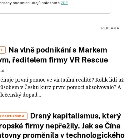
chrany osobních údajů naleznete
ZDE
.
Na vlně podnikání s Markem
ST
m, ředitelem firmy VR Rescue
ení
rénuje první pomoc ve virtuální realitě? Kolik lidí už
působem v Česku kurz první pomoci absolvovalo? A
olečenský dopad...
Drsný kapitalismus, který
 EKONOMIKA
ropské firmy nepřežily. Jak se Čína
tovny proměnila v technologického