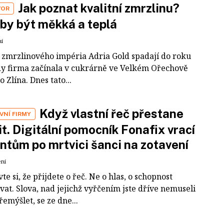
Jak poznat kvalitní zmrzlinu?
VOR
by být měkká a teplá
ní
 zmrzlinového impéria Adria Gold spadají do roku
dy firma začínala v cukrárně ve Velkém Ořechově
 Zlína. Dnes tato...
Když vlastní řeč přestane
VNÍ FIRMY
it. Digitální pomocník Fonafix vrací
ntům po mrtvici šanci na zotavení
ení
te si, že přijdete o řeč. Ne o hlas, o schopnost
at. Slova, nad jejichž vyřčením jste dříve nemuseli
emýšlet, se ze dne...