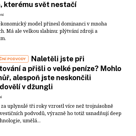
a, kterému svět nestačí
ení
ekonomický model přinesl dominanci v mnoha
h. Má ale velkou slabinu: plýtvání zdroji a
em.
Naletěli jste při
IČNÍ PODVODY
tování a přišli o velké peníze? Mohlo
 hůř, alespoň jste neskončili
dovělí v džungli
ní
za uplynulé tři roky vzrostl více než trojnásobně
nvestičních podvodů, výrazně ho totiž usnadňují deep
hnologie, umělá...