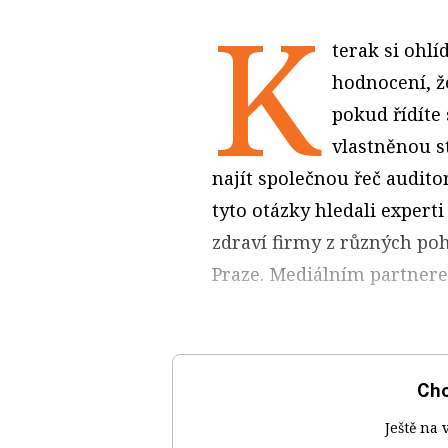
K
terak si ohlí
hodnocení, že
pokud řídíte
vlastněnou s
najít společnou řeč audit
tyto otázky hledali exper
zdraví firmy z různých pohl
Praze. Mediálním partner
Chc
Ještě na 