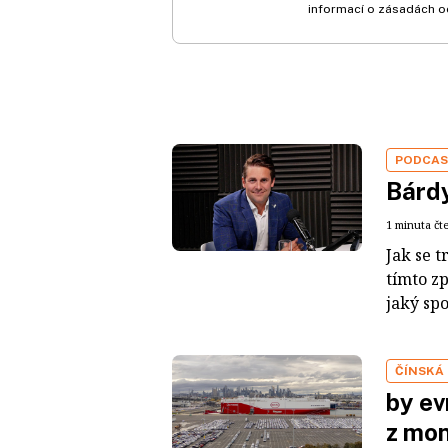
informací o zásadách o
PODCA
Bárdy
1 minuta čt
Jak se t
tímto z
jaký sp
ČÍNSKÁ
by ev
z mon