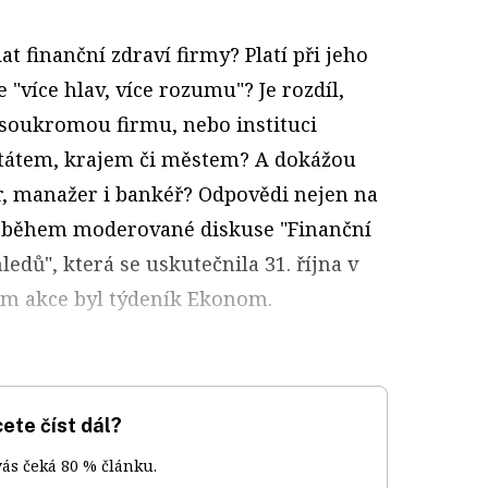
dat finanční zdraví firmy? Platí při jeho
 "více hlav, více rozumu"? Je rozdíl,
 soukromou firmu, nebo instituci
tátem, krajem či městem? A dokážou
or, manažer i bankéř? Odpovědi nejen na
ti během moderované diskuse "Finanční
edů", která se uskutečnila 31. října v
em akce byl týdeník Ekonom.
ete číst dál?
vás čeká 80 % článku.