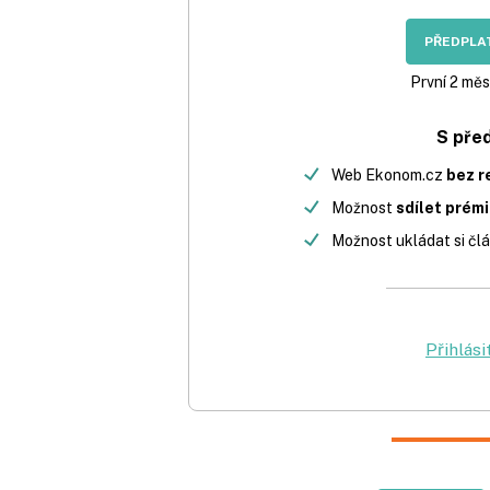
PŘEDPLAT
První 2 měs
S pře
Web Ekonom.cz
bez r
Možnost
sdílet prém
Možnost ukládat si člá
Přihlási