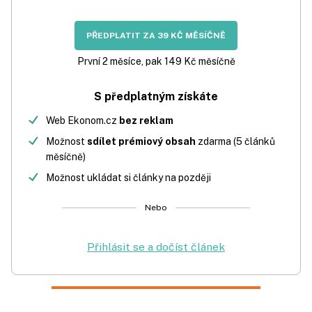
PŘEDPLATIT ZA 39 KČ MĚSÍČNĚ
První 2 měsíce, pak 149 Kč měsíčně
S předplatným získáte
Web Ekonom.cz
bez reklam
Možnost
sdílet prémiový obsah
zdarma (5 článků
měsíčně)
Možnost ukládat si články na později
Nebo
Přihlásit se a dočíst článek