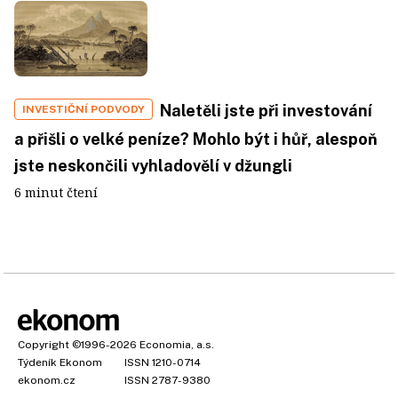
Naletěli jste při investování
INVESTIČNÍ PODVODY
a přišli o velké peníze? Mohlo být i hůř, alespoň
jste neskončili vyhladovělí v džungli
6 minut čtení
Copyright
©1996-2026
Economia, a.s.
Týdeník Ekonom
ISSN 1210-0714
ekonom.cz
ISSN 2787-9380