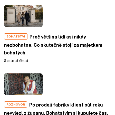
Proč většina lidí asi nikdy
BOHATSTVÍ
nezbohatne. Co skutečně stojí za majetkem
bohatých
8 minut čtení
Po prodeji fabriky klient půl roku
ROZHOVOR
nevylezl z županu. Bohatstvím si kupujete čas.