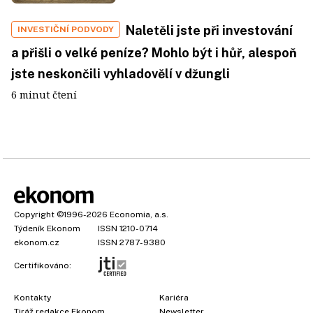
Naletěli jste při investování
INVESTIČNÍ PODVODY
a přišli o velké peníze? Mohlo být i hůř, alespoň
jste neskončili vyhladovělí v džungli
6 minut čtení
Copyright
©1996-2026
Economia, a.s.
Týdeník Ekonom
ISSN 1210-0714
ekonom.cz
ISSN 2787-9380
Certifikováno:
Kontakty
Kariéra
Tiráž redakce Ekonom
Newsletter