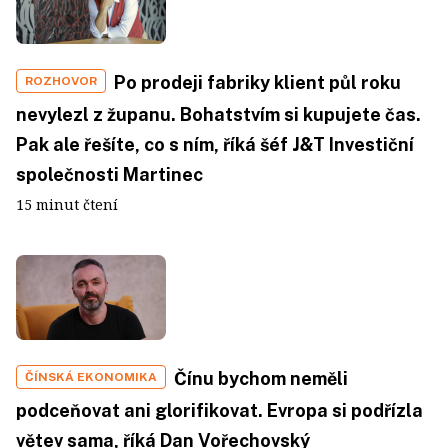
Po prodeji fabriky klient půl roku
ROZHOVOR
nevylezl z županu. Bohatstvím si kupujete čas.
Pak ale řešíte, co s ním, říká šéf J&T Investiční
společnosti Martinec
15 minut čtení
Čínu bychom neměli
ČÍNSKÁ EKONOMIKA
podceňovat ani glorifikovat. Evropa si podřízla
větev sama, říká Dan Vořechovský