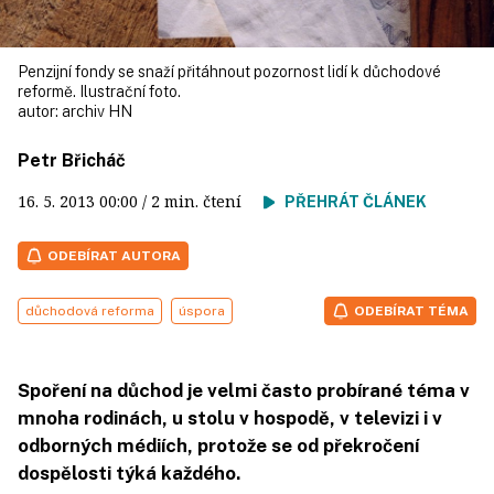
Penzijní fondy se snaží přitáhnout pozornost lidí k důchodové
reformě. Ilustrační foto.
autor:
archiv HN
Petr Břicháč
16. 5. 2013
00:00
/ 2 min. čtení
PŘEHRÁT ČLÁNEK
ODEBÍRAT AUTORA
důchodová reforma
úspora
ODEBÍRAT TÉMA
Spoření na důchod je velmi často probírané téma v
mnoha rodinách, u stolu v hospodě, v televizi i v
odborných médiích, protože se od překročení
dospělosti týká každého.