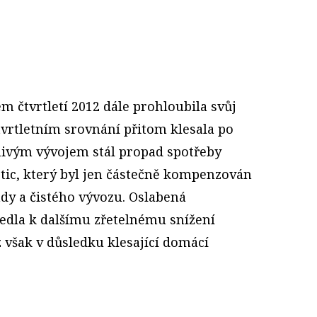
 čtvrtletí 2012 dále prohloubila svůj
tvrtletním srovnání přitom klesala po
znivým vývojem stál propad spotřeby
stic, který byl jen částečně kompenzován
dy a čistého vývozu. Oslabená
vedla k dalšímu zřetelnému snížení
 však v důsledku klesající domácí