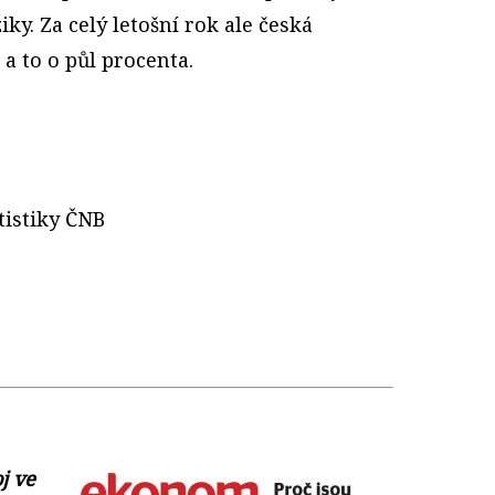
iky. Za celý letošní rok ale česká
a to o půl procenta.
tistiky ČNB
j ve