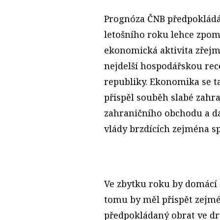
Prognóza ČNB předpokládá
letošního roku lehce zpoma
ekonomická aktivita zřejm
nejdelší hospodářskou rec
republiky. Ekonomika se t
přispěl souběh slabé zahra
zahraničního obchodu a da
vlády brzdících zejména s
Ve zbytku roku by domácí
tomu by měl přispět zejmé
předpokládaný obrat ve d