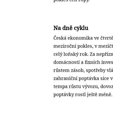
Na dně cyklu
Česká ekonomika ve čtvrtém
meziroční pokles, v mezič
celý loňský rok. Za nepří
domácností a fixních inve
růstem zásob, spotřeby vlá
zahraniční poptávka sice 
tempa růstu vývozu, dovoz
poptávky rostl ještě méně.