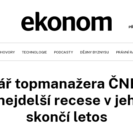
PŘ
HOVORY
TECHNOLOGIE
PODCASTY
DĚJINY BYZNYSU
PRÁVNÍ 
ř topmanažera ČN
ejdelší recese v jeh
skončí letos