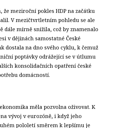
, že meziroční pokles HDP na začátku
lil. V mezičtvrtletním pohledu se ale
ě dále mírně snížila, což by znamenalo
esi v dějinách samostatné České
ak dostala na dno svého cyklu, k čemuž
niční poptávky odrážející se v útlumu
lších konsolidačních opatření české
potřebu domácností.
 ekonomika měla pozvolna oživovat. K
na vývoj v eurozóně, i když jeho
ruhém pololetí směrem k lepšímu je