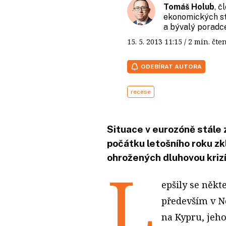
Tomáš Holub
, č
ekonomických st
a bývalý porad
15. 5. 2013
11:15
/ 2 min. č
ODEBÍRAT AUTORA
recese
Situace v eurozóně stále 
počátku letošního roku zk
ohrožených dluhovou krizí 
L
epšily se něk
především v Ně
na Kypru, jeh