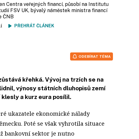
len Centra veřejných financí, působí na Institutu
udií FSV UK, bývalý náměstek ministra financí
ce ČNB
tení
PŘEHRÁT ČLÁNEK
ODEBÍRAT TÉMA
zůstává křehká. Vývoj na trzích se na
lidnil, výnosy státních dluhopisů zemí
klesly a kurz eura posílil.
teré ukazatele ekonomické nálady
mecku. Poté se však vyhrotila situace
ož bankovní sektor je nutno