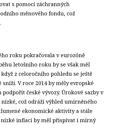
zovat s pomocí záchranných
odního měnového fondu, což
.
lého roku pokračovala v eurozóně
běhu letošního roku by se však měl
i když z celoročního pohledu se ještě
 sníží. V roce 2014 by měly evropské
m podpořit české vývozy. Úrokové sazby v
 nízké, což odráží výhled umírněného
lumené ekonomické aktivity a stále
nízké inflaci by měl přispívat i mírný