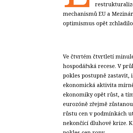
restrukturali
mechanismů EU a Mezinár
optimismus opět zchladilo
Ve čtvrtém čtvrtletí minu
hospodářská recese. V prů
pokles postupně zastavit, 
ekonomická aktivita mírně
ekonomiky opět růst, a tí
eurozóně zřejmě zůstanou
růstu cen v podmínkách ut
nekončící dluhové krize. K 
pokles cen ropy.