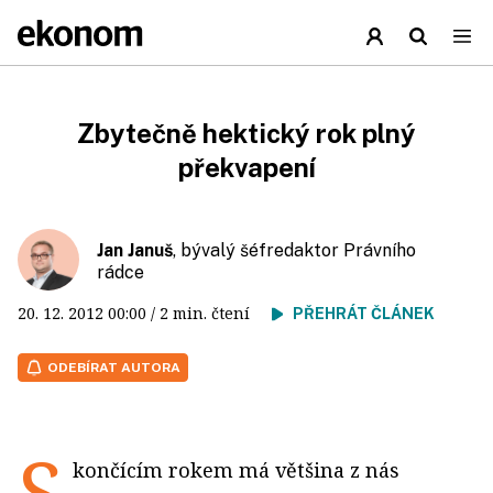
Zbytečně hektický rok plný
překvapení
Jan Januš
, bývalý šéfredaktor Právního
rádce
20. 12. 2012
00:00
/ 2 min. čtení
PŘEHRÁT ČLÁNEK
ODEBÍRAT AUTORA
S
končícím rokem má většina z nás