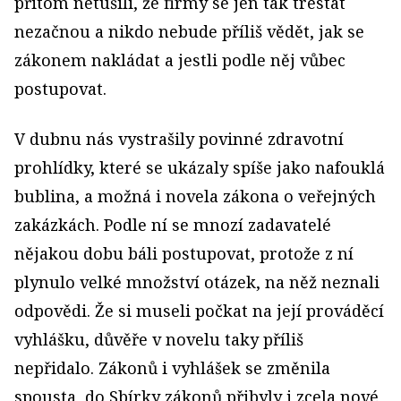
přitom netušili, že firmy se jen tak trestat
nezačnou a nikdo nebude příliš vědět, jak se
zákonem nakládat a jestli podle něj vůbec
postupovat.
V dubnu nás vystrašily povinné zdravotní
prohlídky, které se ukázaly spíše jako nafouklá
bublina, a možná i novela zákona o veřejných
zakázkách. Podle ní se mnozí zadavatelé
nějakou dobu báli postupovat, protože z ní
plynulo velké množství otázek, na něž neznali
odpovědi. Že si museli počkat na její prováděcí
vyhlášku, důvěře v novelu taky příliš
nepřidalo. Zákonů i vyhlášek se změnila
spousta, do Sbírky zákonů přibyly i zcela nové