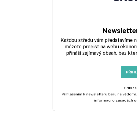
Newsletter
Každou středu vám představíme nej
můžete přečíst na webu ekonom.
přináší zajímavý obsah, bez kte
PŘIH
Odhlási
Přihlášením k newsletteru beru na vědomí,
informací o zásadách o