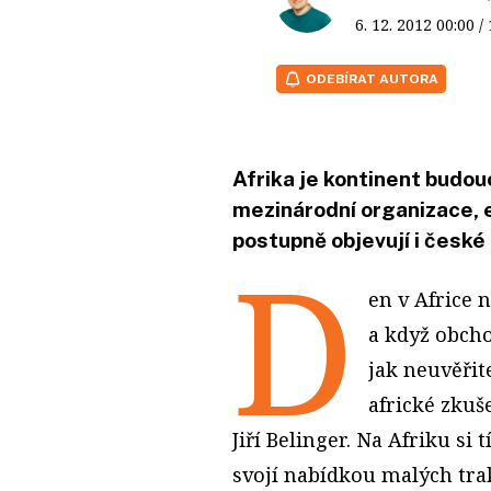
6. 12. 2012
00:00
/
ODEBÍRAT AUTORA
Afrika je kontinent budou
mezinárodní organizace, e
postupně objevují i české 
D
en v Africe 
a když obcho
jak neuvěřit
africké zkuš
Jiří Belinger. Na Afriku si
svojí nabídkou malých trak