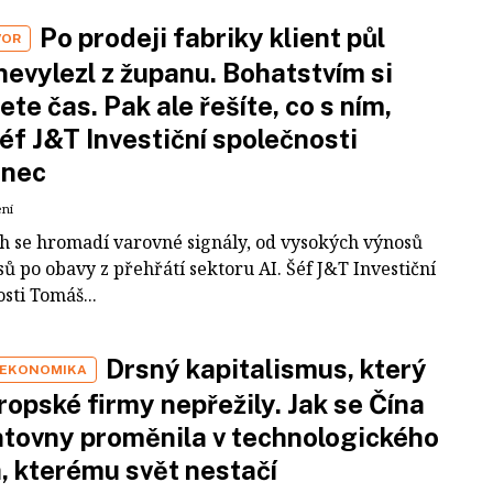
Po prodeji fabriky klient půl
VOR
nevylezl z županu. Bohatstvím si
ete čas. Pak ale řešíte, co s ním,
šéf J&T Investiční společnosti
inec
ení
ch se hromadí varovné signály, od vysokých výnosů
ů po obavy z přehřátí sektoru AI. Šéf J&T Investiční
sti Tomáš...
Drsný kapitalismus, který
 EKONOMIKA
ropské firmy nepřežily. Jak se Čína
tovny proměnila v technologického
a, kterému svět nestačí