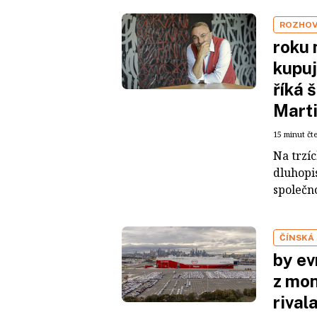
ROZHO
roku 
kupuj
říká 
Mart
15 minut čt
Na trzí
dluhopis
společno
ČÍNSKÁ
by ev
z mon
rival