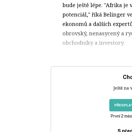
bude ještě lépe. "Afrika j
potenciál," říká Belinger 
ekonomů a dalších expertů
obrovský, nenasycený a ryc
obchodníky a investory.
Chc
Ještě na 
PŘEDPLAT
První 2 měs
S pře