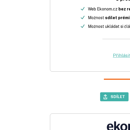
Web Ekonom.cz
bez r
Možnost
sdílet prém
Možnost ukládat si člá
Přihlási
SDÍLET