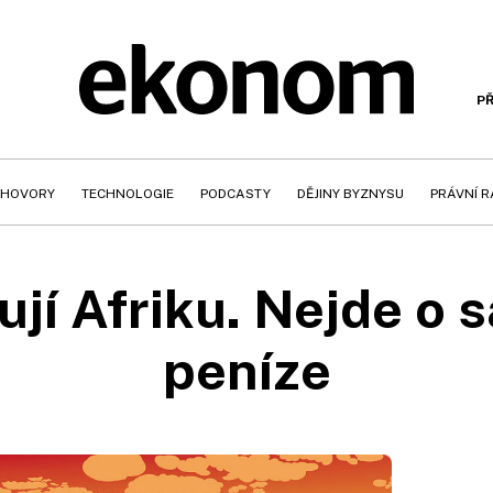
PŘ
HOVORY
TECHNOLOGIE
PODCASTY
DĚJINY BYZNYSU
PRÁVNÍ 
jí Afriku. Nejde o s
peníze