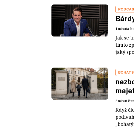
PODCA
Bárdy
1 minuta čt
Jak se t
tímto z
jaký sp
BOHATS
nezbo
maje
8 minut čte
Když čl
podivuh
„bohatým