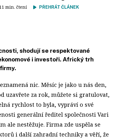
 11 min. čtení
PŘEHRÁT ČLÁNEK
cnosti, shodují se respektované
konomové i investoři. Africký trh
firmy.
neznamená nic. Měsíc je jako u nás den,
d uzavřete za rok, můžete si gratulovat,
elná rychlost to byla, vypráví o své
enosti generální ředitel společnosti Vari
 tím ale nestěžuje. Firma zde uspěla se
torů i další zahradní techniky a věří, že