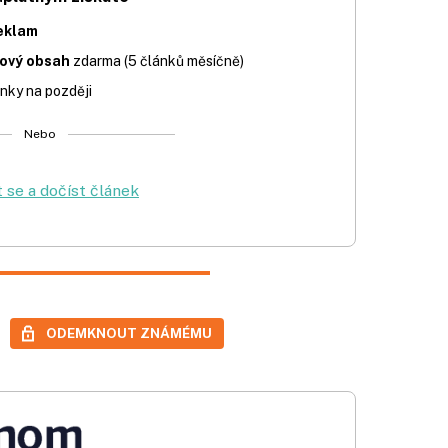
eklam
iový obsah
zdarma (5 článků měsíčně)
nky na později
Nebo
t se a dočíst článek
ODEMKNOUT ZNÁMÉMU