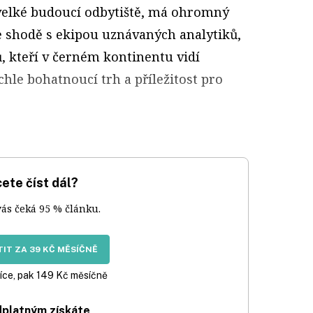
e velké budoucí odbytiště, má ohromný
ve shodě s ekipou uznávaných analytiků,
, kteří v černém kontinentu vidí
hle bohatnoucí trh a příležitost pro
ete číst dál?
vás čeká 95 % článku.
IT ZA 39 KČ MĚSÍČNĚ
íce, pak 149 Kč měsíčně
dplatným získáte