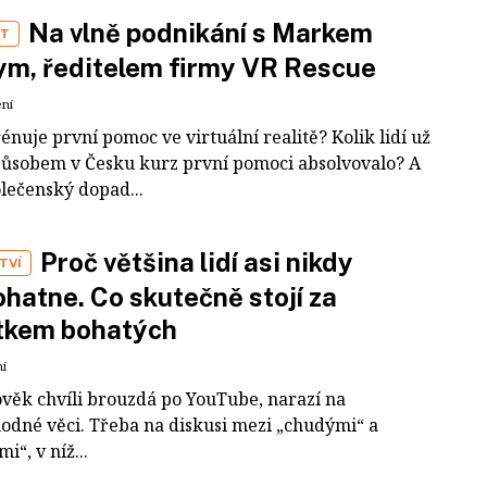
Na vlně podnikání s Markem
ST
m, ředitelem firmy VR Rescue
ení
rénuje první pomoc ve virtuální realitě? Kolik lidí už
působem v Česku kurz první pomoci absolvovalo? A
olečenský dopad...
Proč většina lidí asi nikdy
TVÍ
hatne. Co skutečně stojí za
tkem bohatých
ní
ověk chvíli brouzdá po YouTube, narazí na
odné věci. Třeba na diskusi mezi „chudými“ a
i“, v níž...