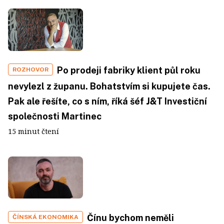
Po prodeji fabriky klient půl roku
ROZHOVOR
nevylezl z županu. Bohatstvím si kupujete čas.
Pak ale řešíte, co s ním, říká šéf J&T Investiční
společnosti Martinec
15 minut čtení
Čínu bychom neměli
ČÍNSKÁ EKONOMIKA