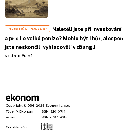
Naletěli jste při investování
INVESTIČNÍ PODVODY
a přišli o velké peníze? Mohlo být i hůř, alespoň
jste neskončili vyhladovělí v džungli
6 minut čtení
Copyright
©1996-2026
Economia, a.s.
Týdeník Ekonom
ISSN 1210-0714
ekonom.cz
ISSN 2787-9380
Certifikováno: