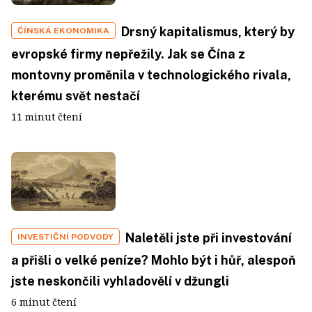
Drsný kapitalismus, který by
ČÍNSKÁ EKONOMIKA
evropské firmy nepřežily. Jak se Čína z
montovny proměnila v technologického rivala,
kterému svět nestačí
11 minut čtení
Naletěli jste při investování
INVESTIČNÍ PODVODY
a přišli o velké peníze? Mohlo být i hůř, alespoň
jste neskončili vyhladovělí v džungli
6 minut čtení