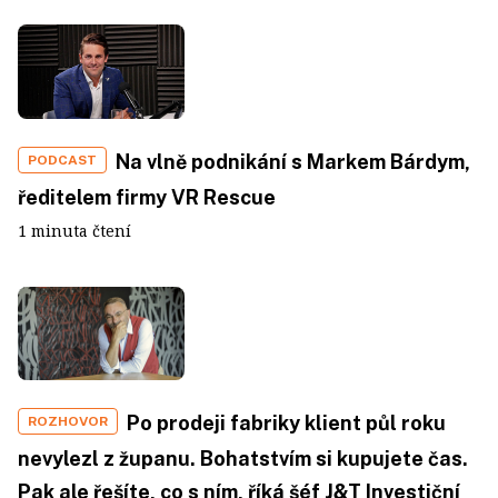
Na vlně podnikání s Markem Bárdym,
PODCAST
ředitelem firmy VR Rescue
1 minuta čtení
Po prodeji fabriky klient půl roku
ROZHOVOR
nevylezl z županu. Bohatstvím si kupujete čas.
Pak ale řešíte, co s ním, říká šéf J&T Investiční