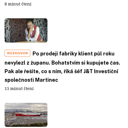
8 minut čtení
Po prodeji fabriky klient půl roku
ROZHOVOR
nevylezl z županu. Bohatstvím si kupujete čas.
Pak ale řešíte, co s ním, říká šéf J&T Investiční
společnosti Martinec
15 minut čtení