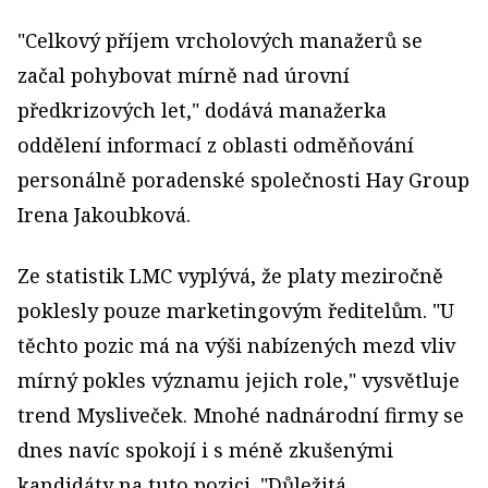
"Celkový příjem vrcholových manažerů se
začal pohybovat mírně nad úrovní
předkrizových let," dodává manažerka
oddělení informací z oblasti odměňování
personálně poradenské společnosti Hay Group
Irena Jakoubková.
Ze statistik LMC vyplývá, že platy meziročně
poklesly pouze marketingovým ředitelům. "U
těchto pozic má na výši nabízených mezd vliv
mírný pokles významu jejich role," vysvětluje
trend Mysliveček. Mnohé nadnárodní firmy se
dnes navíc spokojí i s méně zkušenými
kandidáty na tuto pozici. "Důležitá