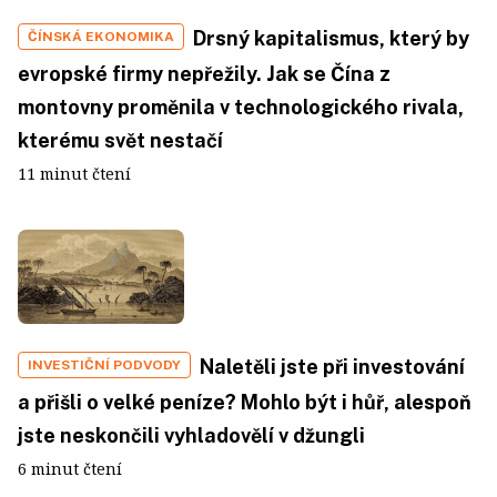
Drsný kapitalismus, který by
ČÍNSKÁ EKONOMIKA
evropské firmy nepřežily. Jak se Čína z
montovny proměnila v technologického rivala,
kterému svět nestačí
11 minut čtení
Naletěli jste při investování
INVESTIČNÍ PODVODY
a přišli o velké peníze? Mohlo být i hůř, alespoň
jste neskončili vyhladovělí v džungli
6 minut čtení