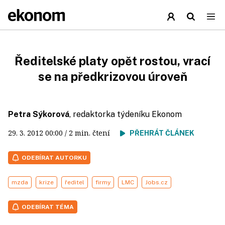
Ředitelské platy opět rostou, vrací
se na předkrizovou úroveň
Petra Sýkorová
, redaktorka týdeníku Ekonom
29. 3. 2012
00:00
/ 2 min. čtení
PŘEHRÁT ČLÁNEK
ODEBÍRAT AUTORKU
mzda
krize
ředitel
firmy
LMC
Jobs.cz
ODEBÍRAT TÉMA