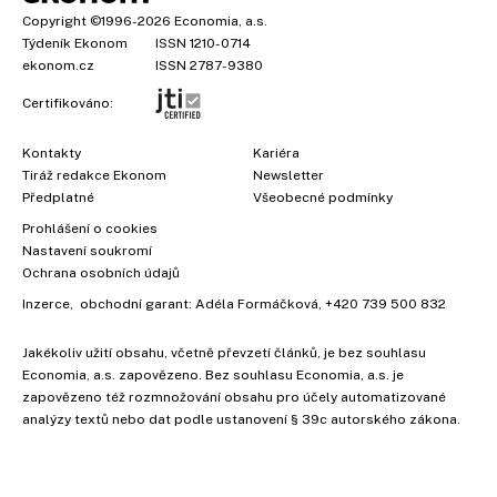
Copyright
©1996-2026
Economia, a.s.
Týdeník Ekonom
ISSN 1210-0714
ekonom.cz
ISSN 2787-9380
Certifikováno:
Kontakty
Kariéra
Tiráž redakce Ekonom
Newsletter
Předplatné
Všeobecné podmínky
Prohlášení o cookies
Nastavení soukromí
Ochrana osobních údajů
Inzerce
, obchodní garant:
Adéla Formáčková
,
+420 739 500 832
Jakékoliv užití obsahu, včetně převzetí článků, je bez souhlasu
Economia, a.s. zapovězeno. Bez souhlasu Economia, a.s. je
×
zapovězeno též rozmnožování obsahu pro účely automatizované
analýzy textů nebo dat podle ustanovení § 39c autorského zákona.