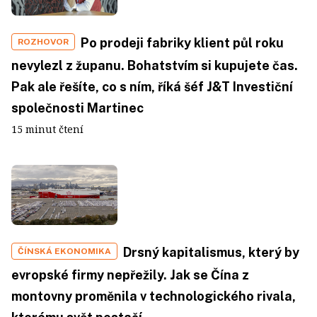
Po prodeji fabriky klient půl roku
ROZHOVOR
nevylezl z županu. Bohatstvím si kupujete čas.
Pak ale řešíte, co s ním, říká šéf J&T Investiční
společnosti Martinec
15 minut čtení
Drsný kapitalismus, který by
ČÍNSKÁ EKONOMIKA
evropské firmy nepřežily. Jak se Čína z
montovny proměnila v technologického rivala,