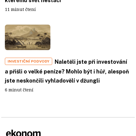
kterému svět nestačí
11 minut čtení
Naletěli jste při investování
INVESTIČNÍ PODVODY
a přišli o velké peníze? Mohlo být i hůř, alespoň
jste neskončili vyhladovělí v džungli
6 minut čtení