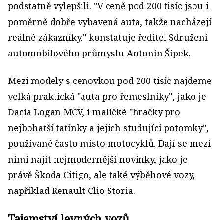
podstatně vylepšili. "V ceně pod 200 tisíc jsou i
poměrně dobře vybavená auta, takže nacházejí
reálné zákazníky," konstatuje ředitel Sdružení
automobilového průmyslu Antonín Šípek.
Mezi modely s cenovkou pod 200 tisíc najdeme
velká praktická "auta pro řemeslníky", jako je
Dacia Logan MCV, i maličké "hračky pro
nejbohatší tatínky a jejich studující potomky",
používané často místo motocyklů. Dají se mezi
nimi najít nejmodernější novinky, jako je
právě Škoda Citigo, ale také výběhové vozy,
například Renault Clio Storia.
Tajemství levných vozů