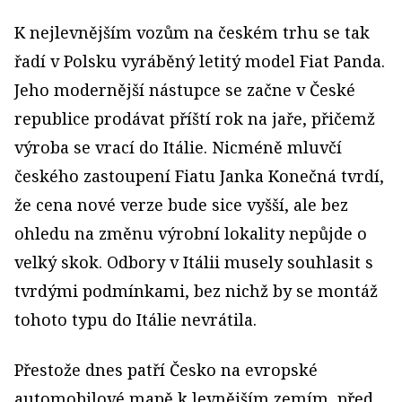
K nejlevnějším vozům na českém trhu se tak
řadí v Polsku vyráběný letitý model Fiat Panda.
Jeho modernější nástupce se začne v České
republice prodávat příští rok na jaře, přičemž
výroba se vrací do Itálie. Nicméně mluvčí
českého zastoupení Fiatu Janka Konečná tvrdí,
že cena nové verze bude sice vyšší, ale bez
ohledu na změnu výrobní lokality nepůjde o
velký skok. Odbory v Itálii musely souhlasit s
tvrdými podmínkami, bez nichž by se montáž
tohoto typu do Itálie nevrátila.
Přestože dnes patří Česko na evropské
automobilové mapě k levnějším zemím, před