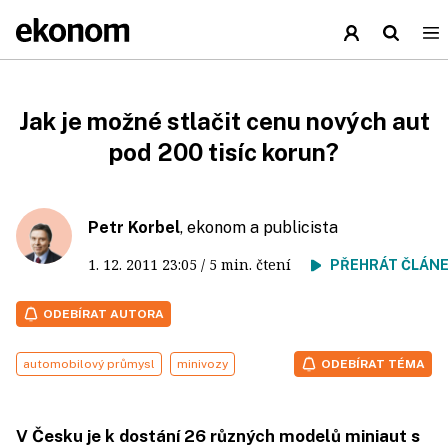
Jak je možné stlačit cenu nových aut
pod 200 tisíc korun?
Petr Korbel
, ekonom a publicista
1. 12. 2011
23:05
/ 5 min. čtení
PŘEHRÁT ČLÁN
ODEBÍRAT AUTORA
automobilový průmysl
minivozy
ODEBÍRAT TÉMA
V Česku je k dostání 26 různých modelů miniaut s