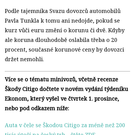
Podle tajemníka Svazu dovozců automobilů
Pavla Tunkla k tomu ani nedojde, pokud se
kurz vůči euru změní o korunu či dvě. Kdyby
ale koruna dlouhodobě oslabila třeba o 20
procent, současné korunové ceny by dovozci
držet nemohli.
Více se o tématu minivozů, včetně recenze
Škody Citigo dočtete v novém vydání týdeníku
Ekonom, který vyšel ve čtvrtek 1. prosince,
nebo pod odkazem níže:
Auta v čele se Škodou Citigo za méně než 200
tisíc útočí na český trh
- čtěte ZDE