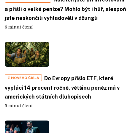
a přišli o velké peníze? Mohlo být i hůř, alespoň
jste neskončili vyhladovělí v džungli
6 minut čtení
Do Evropy přišlo ETF, které
Z NOVÉHO ČÍSLA
vyplácí 14 procent ročně, většinu peněz má v
amerických státních dluhopisech
5 minut čtení