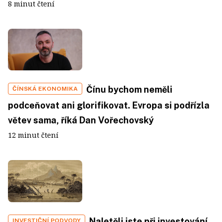
8 minut čtení
Čínu bychom neměli
ČÍNSKÁ EKONOMIKA
podceňovat ani glorifikovat. Evropa si podřízla
větev sama, říká Dan Vořechovský
12 minut čtení
Naletěli jste při investování
INVESTIČNÍ PODVODY