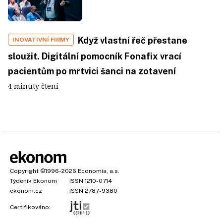
Když vlastní řeč přestane
INOVATIVNÍ FIRMY
sloužit. Digitální pomocník Fonafix vrací
pacientům po mrtvici šanci na zotavení
4 minuty čtení
Copyright
©1996-2026
Economia, a.s.
Týdeník Ekonom
ISSN 1210-0714
ekonom.cz
ISSN 2787-9380
Certifikováno: