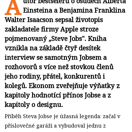
A
utor bestselerů o osudech Alberta
Einsteina a Benjamina Franklina
Walter Isaacson sepsal životopis
zakladatele firmy Apple stroze
pojmenovaný „Steve Jobs". Kniha
vznikla na základě čtyř desítek
interview se samotným Jobsem a
rozhovorů s více než stovkou členů
jeho rodiny, přátel, konkurentů i
kolegů. Ekonom zveřejňuje výňatky z
kapitoly hodnotící přínos Jobse a z
kapitoly o designu.
Příběh Steva Jobse je úžasná legenda: začal v
příslovečné garáži a vybudoval jednu z