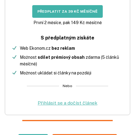
PŘEDPLATIT ZA 39 KČ MĚSÍČNĚ
První 2 měsíce, pak 149 Kč měsíčně
S předplatným získáte
Web Ekonom.cz
bez reklam
Možnost
sdílet prémiový obsah
zdarma (5 článků
měsíčně)
Možnost ukládat si články na později
Nebo
Přihlásit se a dočíst článek