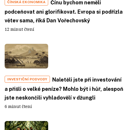
Čínu bychom neměli
ČÍNSKÁ EKONOMIKA
podceňovat ani glorifikovat. Evropa si podřízla
větev sama, říká Dan Vořechovský
12 minut čtení
Naletěli jste při investování
INVESTIČNÍ PODVODY
a přišli o velké peníze? Mohlo být i hůř, alespoň
jste neskončili vyhladovělí v džungli
6 minut čtení