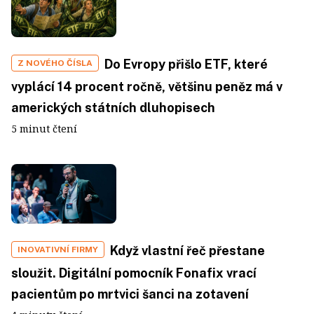
Do Evropy přišlo ETF, které
Z NOVÉHO ČÍSLA
vyplácí 14 procent ročně, většinu peněz má v
amerických státních dluhopisech
5 minut čtení
Když vlastní řeč přestane
INOVATIVNÍ FIRMY
sloužit. Digitální pomocník Fonafix vrací
pacientům po mrtvici šanci na zotavení