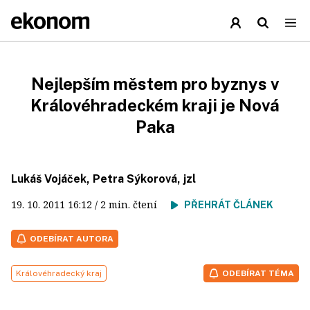
Nejlepším městem pro byznys v
Královéhradeckém kraji je Nová
Paka
Lukáš Vojáček, Petra Sýkorová, jzl
19. 10. 2011
16:12
/ 2 min. čtení
PŘEHRÁT ČLÁNEK
ODEBÍRAT AUTORA
Královéhradecký kraj
ODEBÍRAT TÉMA