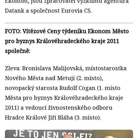
Ekonom, jsou zpracovatel výzkumu agentura
Datank a společnost Eurovia CS.
FOTO:
Vítězové Ceny týdeníku Ekonom Město
pro byznys Královéhradeckého kraje 2011
společně:
Zleva: Bronislava
Malijovská
,
místostarostka
Nového Města nad Metují (2. místo),
novopacký starosta Rudolf
Cogan
(1. místo
Města pro byznys Královéhradeckého kraje
2011) a vedoucí živnostenského odboru
Hradce Králové Jiří Bláha (3. místo).