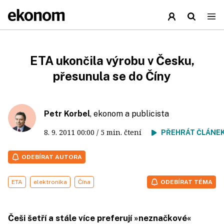
ETA ukončila výrobu v Česku,
přesunula se do Číny
Petr Korbel
, ekonom a publicista
8. 9. 2011
00:00
/ 5 min. čtení
PŘEHRÁT ČLÁNE
ODEBÍRAT AUTORA
ETA
elektronika
Čína
ODEBÍRAT TÉMA
Češi šetří a stále více preferují »neznačkové«