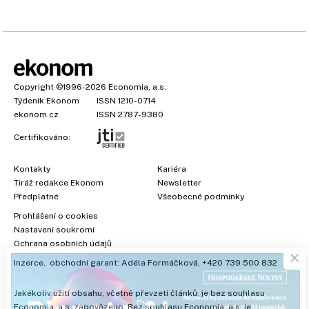
Copyright
©1996-2026
Economia, a.s.
Týdeník Ekonom
ISSN 1210-0714
ekonom.cz
ISSN 2787-9380
Certifikováno:
Kontakty
Kariéra
Tiráž redakce Ekonom
Newsletter
Předplatné
Všeobecné podmínky
Prohlášení o cookies
×
Nastavení soukromí
Ochrana osobních údajů
Inzerce
, obchodní garant:
Adéla Formáčková
,
+420 739 500 832
Jakékoliv užití obsahu, včetně převzetí článků, je bez souhlasu
Economia, a.s. zapovězeno. Bez souhlasu Economia, a.s. je