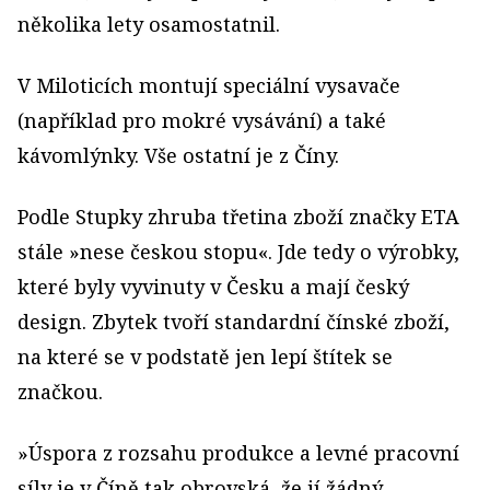
několika lety osamostatnil.
V Miloticích montují speciální vysavače
(například pro mokré vysávání) a také
kávomlýnky. Vše ostatní je z Číny.
Podle Stupky zhruba třetina zboží značky ETA
stále »nese českou stopu«. Jde tedy o výrobky,
které byly vyvinuty v Česku a mají český
design. Zbytek tvoří standardní čínské zboží,
na které se v podstatě jen lepí štítek se
značkou.
»Úspora z rozsahu produkce a levné pracovní
síly je v Číně tak obrovská, že jí žádný